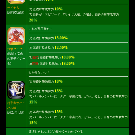
サイヤ人
10%
(3) 基礎射撃攻撃力
[超時空決闘]
(3) 自身が「エピソード：Zサイヤ人編」の場合、自身の射撃攻撃力
20%
これが界王拳だ!!
15.00%
(1) 基礎打撃防御力
12.50%
(2) 基礎打撃攻撃力
打撃タイプ
[激闘！宿命
18.00%
(3:
選択
) 基礎打撃攻撃力
の王子ベジー
18.00%
タ]
(3:
選択
) 基礎射撃防御力
行かせないっ！
18%
(1) 基礎射撃防御力
15%
(2) 基礎打撃防御力
(2) バトルメンバーに「タグ：宇宙代表」が3人いると、自身の打撃攻撃力
15%
超宇宙サバイ
バル編
15%
(3) 基礎射撃防御力
[超次元共闘]
(3) バトルメンバーに「タグ：宇宙代表」が3人いると、自身の射撃攻撃力
15%
破壊しきれんほどの技をくらわせてやる