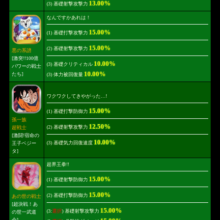
13.00%
(3) 基礎射撃攻撃力
なんですかあれは！
15.00%
(1) 基礎打撃攻撃力
15.00%
(2) 基礎射撃攻撃力
悪の系譜
[激突!!100億
10.00%
(3) 基礎クリティカル
パワーの戦士
10.00%
たち]
(3) 体力被回復量
ワクワクしてきやがった…!
15.00%
(1) 基礎打撃防御力
孫一族
12.50%
(2) 基礎射撃攻撃力
超戦士
[激闘!宿命の
10.00%
(3) 基礎気力回復速度
王子ベジー
タ]
超界王拳!!
15.00%
(1) 基礎射撃防御力
15.00%
(2) 基礎打撃防御力
あの世の戦士
[超決戦！あ
15.00%
(3:
選択
) 基礎射撃攻撃力
の世一武道
会]