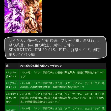
サイヤ人、孫一族、宇宙代表、フリーザ軍、変身戦士、
悪の系譜、あの世の戦士、周年、5周年、
SPARKING、DBL59-01S、PUR、打撃タイプ、超宇
宙サバイバル編
凸
PUR孫悟空&最終形態フリーザタッグ
ZⅠ(100~)
バトル時、「タグ：宇宙代表」の基礎打撃攻撃力・基礎打撃防御力を22%ア
黄★0～2
ップ
ZⅡ(700~)
バトル時、「タグ：宇宙代表」または「タグ：サイヤ人」または「タグ：悪
黄★3～5
の系譜」の基礎打撃攻撃力・基礎打撃防御力を26%アップ
ZⅢ(2400~)
バトル時、「タグ：宇宙代表」または「タグ：サイヤ人」または「タグ：悪
黃★6~赤
の系譜」の基礎打撃攻撃力・基礎打撃防御力を30%アップ&「タグ：宇宙代
★6+
表」の基礎射撃防御力を15%アップ
バトル時、「タグ：宇宙代表」または「タグ：サイヤ人」または「タグ：悪
Ⅳ(9999)