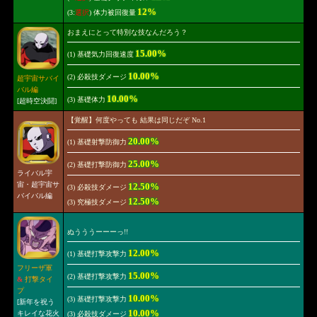
12%
(3:
選択
) 体力被回復量
おまえにとって特別な技なんだろう？
15.00%
(1) 基礎気力回復速度
10.00%
(2) 必殺技ダメージ
超宇宙サバイ
バル編
10.00%
(3) 基礎体力
[超時空決闘]
【覚醒】何度やっても 結果は同じだぞ No.1
20.00%
(1) 基礎射撃防御力
25.00%
(2) 基礎打撃防御力
ライバル宇
宙・超宇宙サ
12.50%
(3) 必殺技ダメージ
バイバル編
12.50%
(3) 究極技ダメージ
ぬうううーーーっ!!
12.00%
(1) 基礎打撃攻撃力
フリーザ軍
15.00%
(2) 基礎打撃攻撃力
&
打撃タイ
プ
10.00%
(3) 基礎打撃攻撃力
[新年を祝う
10.00%
キレイな花火
(3) 必殺技ダメージ