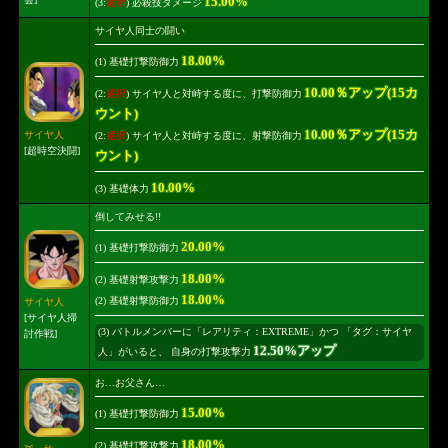
15.00%
(3:
選択
) 必殺技ダメージ
サイヤ人同士の闘い
18.00%
(1) 基礎打撃防御力
10.00％アップ(15カ
(2:
選択
) サイヤ人と対峙する度に、打撃防御力
ウント)
10.00％アップ(15カ
サイヤ人
(2:
選択
) サイヤ人と対峙する度に、射撃防御力
[超時空決闘]
ウント)
10.00%
(3) 基礎体力
倒してみせる!!
20.00%
(1) 基礎打撃防御力
18.00%
(2) 基礎射撃攻撃力
18.00%
(2) 基礎射撃防御力
サイヤ人
[サイヤ人掃
(3) バトルメンバーに「レアリティ：EXTREME」かつ 「タグ：サイヤ
討作戦]
12.50%アップ
人」がいると、 自身の打撃攻撃力
お…お父さん…
15.00%
(1) 基礎打撃防御力
18.00%
(2) 基礎打撃攻撃力