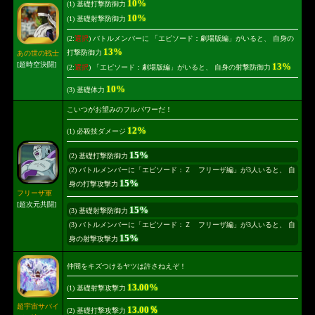
10%
(1) 基礎打撃防御力
10%
(1) 基礎射撃防御力
(2:
選択
) バトルメンバーに 「エピソード：劇場版編」がいると、 自身の
13%
打撃防御力
あの世の戦士
[超時空決闘]
13%
(2:
選択
) 「エピソード：劇場版編」がいると、 自身の射撃防御力
10%
(3) 基礎体力
こいつがお望みのフルパワーだ！
12%
(1) 必殺技ダメージ
15%
(2) 基礎打撃防御力
(2) バトルメンバーに「エピソード：Ｚ フリーザ編」が3人いると、 自
15%
身の打撃攻撃力
フリーザ軍
[超次元共闘]
15%
(3) 基礎射撃防御力
(3) バトルメンバーに「エピソード：Ｚ フリーザ編」が3人いると、 自
15%
身の射撃攻撃力
仲間をキズつけるヤツは許さねえぞ！
13.00%
(1) 基礎射撃攻撃力
超宇宙サバイ
13.00％
(2) 基礎打撃攻撃力