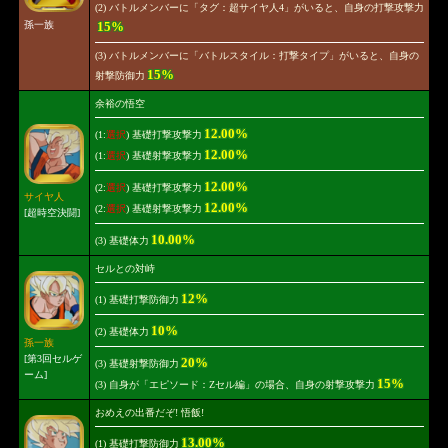
(2) バトルメンバーに「タグ：超サイヤ人4」がいると、自身の打撃攻撃力
孫一族
15%
(3) バトルメンバーに「バトルスタイル：打撃タイプ」がいると、自身の
15%
射撃防御力
余裕の悟空
12.00%
(1:
選択
) 基礎打撃攻撃力
12.00%
(1:
選択
) 基礎射撃攻撃力
12.00%
(2:
選択
) 基礎打撃攻撃力
サイヤ人
12.00%
(2:
選択
) 基礎射撃攻撃力
[超時空決闘]
10.00%
(3) 基礎体力
セルとの対峙
12%
(1) 基礎打撃防御力
10%
(2) 基礎体力
孫一族
[第3回セルゲ
20%
(3) 基礎射撃防御力
ーム]
15%
(3) 自身が「エピソード：Zセル編」の場合、自身の射撃攻撃力
おめえの出番だぞ! 悟飯!
13.00%
(1) 基礎打撃防御力