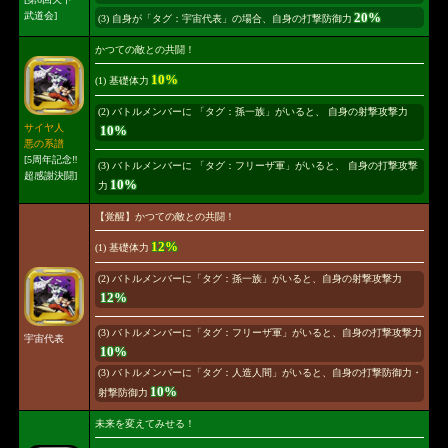
武道会]
20%
(3) 自身が「タグ：宇宙代表」の場合、自身の打撃防御力
かつての敵との共闘！
10%
(1) 基礎体力
(2) バトルメンバーに 「タグ：孫一族」がいると、 自身の射撃攻撃力
サイヤ人
10%
悪の系譜
[5周年記念‼
(3) バトルメンバーに 「タグ：フリーザ軍」がいると、 自身の打撃攻撃
超感謝決闘]
10%
力
【覚醒】かつての敵との共闘！
12%
(1) 基礎体力
(2) バトルメンバーに「タグ：孫一族」がいると、自身の射撃攻撃力
12%
(3) バトルメンバーに「タグ：フリーザ軍」がいると、自身の打撃攻撃力
宇宙代表
10%
(3) バトルメンバーに「タグ：人造人間」がいると、自身の打撃防御力・
10%
射撃防御力
未来を変えてみせる！