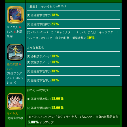
【覚醒】…そぉうれえっ!! No.1
18%
(1) 基礎射撃攻撃力
25%
(2) 基礎打撃防御力
サイヤ人
&
PUR
&
劇場
(3) バトルメンバーに「キャラクター：ナッパ」または「キャラクター：
版編
10%
ベジータ」がいると、自身の打撃・射撃攻撃力
さらなる進化
10%
(1) 必殺技ダメージ
10%
(1) 究極技ダメージ
悪の系譜
&
PUR
30%
(2) 基礎射撃攻撃力
[最強フラグ
メントコレク
30%
(3) 基礎打撃攻撃力
ション]
おめえらの負けだ!
15.00％
(1) 基礎打撃攻撃力
15.00％
(2) 基礎打撃防御力
サイヤ人
(3) バトルメンバーの「タグ：サイヤ人」1人につき、自身の射撃防御力
[超時空決闘]
5.00%
ずつアップ