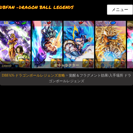
DBFAN -DRAGON BALL LEGENDS
メニュー
LR
UL
UL
UL
全キャラクター
DBFAN-ドラゴンボールレジェンズ攻略
>
覚醒＆フラグメント効果/入手場所 ドラ
ゴンボールレジェンズ