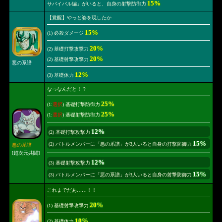
15%
サバイバル編」がいると、自身の射撃防御力
【覚醒】やっと姿を現したか
15%
(1) 必殺ダメージ
20%
(2) 基礎打撃攻撃力
20%
(2) 基礎射撃攻撃力
悪の系譜
12%
(3) 基礎体力
なっなんだと！？
25%
(1:
選択
) 基礎打撃防御力
25%
(1:
選択
) 基礎射撃防御力
12%
(2) 基礎打撃攻撃力
15%
(2) バトルメンバーに「悪の系譜」が3人いると自身の打撃防御力
悪の系譜
[超次元共闘]
12%
(3) 基礎射撃攻撃力
15%
(3) バトルメンバーに「悪の系譜」が3人いると自身の射撃防御力
これまでだあ……！！
20%
(1) 基礎射撃攻撃力
10%
(2) 基礎体力