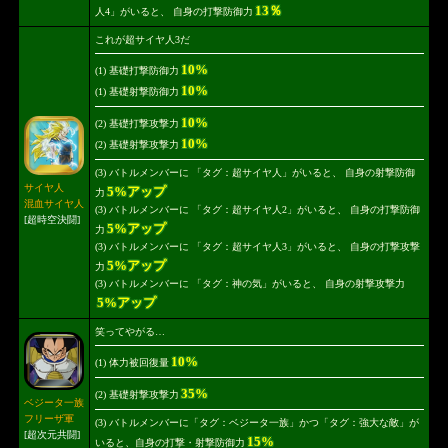
13％
人4」がいると、 自身の打撃防御力
これが超サイヤ人3だ
10%
(1) 基礎打撃防御力
10%
(1) 基礎射撃防御力
10%
(2) 基礎打撃攻撃力
10%
(2) 基礎射撃攻撃力
(3) バトルメンバーに 「タグ：超サイヤ人」がいると、 自身の射撃防御
サイヤ人
5%アップ
力
混血サイヤ人
(3) バトルメンバーに 「タグ：超サイヤ人2」がいると、 自身の打撃防御
[超時空決闘]
5%アップ
力
(3) バトルメンバーに 「タグ：超サイヤ人3」がいると、 自身の打撃攻撃
5%アップ
力
(3) バトルメンバーに 「タグ：神の気」がいると、 自身の射撃攻撃力
5%アップ
笑ってやがる…
10%
(1) 体力被回復量
35%
(2) 基礎射撃攻撃力
ベジータ一族
フリーザ軍
(3) バトルメンバーに「タグ：ベジータ一族」かつ「タグ：強大な敵」が
[超次元共闘]
15%
いると、自身の打撃・射撃防御力