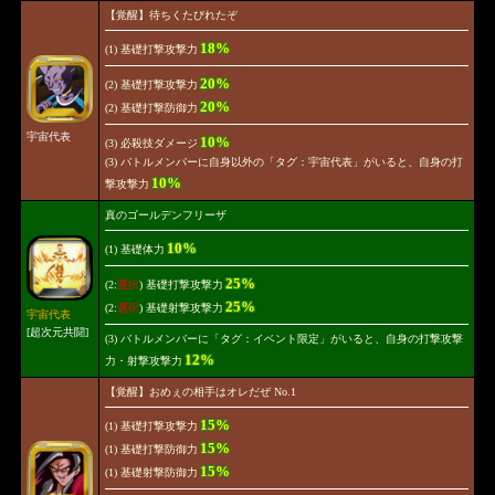
【覚醒】待ちくたびれたぞ
18%
(1) 基礎打撃攻撃力
20%
(2) 基礎打撃攻撃力
20%
(2) 基礎打撃防御力
宇宙代表
10%
(3) 必殺技ダメージ
(3) バトルメンバーに自身以外の「タグ：宇宙代表」がいると、自身の打
10%
撃攻撃力
真のゴールデンフリーザ
10%
(1) 基礎体力
25%
(2:
選択
) 基礎打撃攻撃力
25%
(2:
選択
) 基礎射撃攻撃力
宇宙代表
[超次元共闘]
(3) バトルメンバーに「タグ：イベント限定」がいると、自身の打撃攻撃
12%
力・射撃攻撃力
【覚醒】おめぇの相手はオレだぜ No.1
15%
(1) 基礎打撃攻撃力
15%
(1) 基礎打撃防御力
15%
(1) 基礎射撃防御力