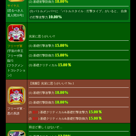
18.00%
(2) 基礎射撃防御力
サイヤ人
[恐るべき人
(3) バトルメンバーに 「バトルスタイル：打撃タイプ」がいると、 自身
造人間20号]
10.00%
の打撃攻撃力
光栄に思うがいい!!
15.00%
(1) 基礎打撃攻撃力
フリーザ軍
[宇宙の帝王
15.00%
(2) 基礎打撃防御力
フリーザ降
臨!!]
15.00％
(3) 基礎クリティカル
[フラグメン
トコレクショ
ン]
【覚醒】光栄に思うがいい!! No.1
18.00%
(1) 基礎打撃攻撃力
18.00%
(2) 基礎打撃防御力
フリーザ軍・
15.00％
(3:
選択
) 基礎クリティカル&基礎打撃攻撃力
悪の系譜
15.00％
(3:
選択
) 基礎クリティカル&基礎打撃防御力
前ほど優しくはないぞ…