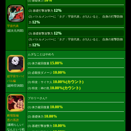
10%
(1) 基礎体力
12%
(2) 基礎打撃攻撃力
(2) バトルメンバーに「タグ：宇宙代表」が3人いると、 自身の打撃防御
12%
力
宇宙代表
[超次元共闘]
12%
(3) 基礎射撃攻撃力
(3) バトルメンバーに「タグ：宇宙代表」が3人いると、 自身の射撃防御
12%
力
ムダなことはやめろ
15.00%
(1) 体力被回復量
10.00%
(2) 必殺技ダメージ
超宇宙サバイ
バル編
10.00%(カウント)
(3) 特攻：サイヤ人
[超時空決闘]
10.00%(カウント)
(3) 特攻：神の気
ブロリーさん!!
10.00%
(1) 体力被回復量
劇場版編
10.00%
(2) 基礎体力
悪の系譜
[素晴らしい!
10.00%
(3) 基礎打撃攻撃力
なんという戦