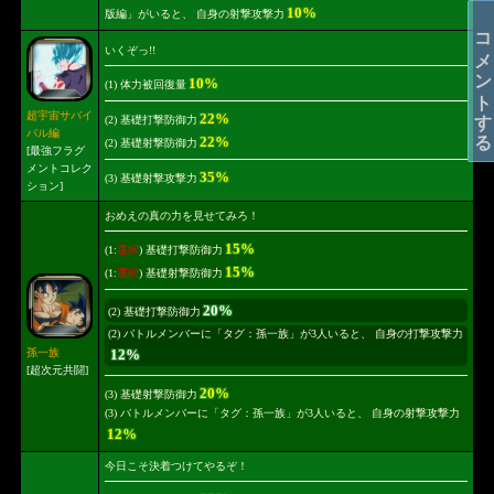
10%
版編」がいると、 自身の射撃攻撃力
コメントする
いくぞっ!!
10%
(1) 体力被回復量
超宇宙サバイ
22%
(2) 基礎打撃防御力
バル編
22%
(2) 基礎射撃防御力
[最強フラグ
メントコレク
35%
(3) 基礎射撃攻撃力
ション]
おめえの真の力を見せてみろ！
15%
(1:
選択
) 基礎打撃防御力
15%
(1:
選択
) 基礎射撃防御力
20%
(2) 基礎打撃防御力
(2) バトルメンバーに「タグ：孫一族」が3人いると、 自身の打撃攻撃力
12%
孫一族
[超次元共闘]
20%
(3) 基礎射撃防御力
(3) バトルメンバーに「タグ：孫一族」が3人いると、 自身の射撃攻撃力
12%
今日こそ決着つけてやるぞ！