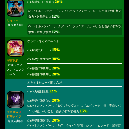
20%
(1) 基礎気力回復速度
(2) バトルメンバーに「タグ：バーダックチーム」がいると自身の打撃防
12%
御力・射撃防御力
サイヤ人
[超次元共闘]
(3) バトルメンバーに「タグ：バーダックチーム」がいると自身の打撃攻
12%
撃力・射撃攻撃力
ならオラをとめてみろよ
15%
(1) 必殺技ダメージ
30%
(2) 基礎打撃防御力
宇宙代表
[最強フラグ
20%
(3) 基礎打撃攻撃力
メントコレク
20%
ション]
(3) 基礎射撃攻撃力
耳をすませよーく聞くんだ
12%
(1) 体力被回復量
20%
(2) 基礎打撃防御力
(2) バトルメンバーに「タグ：神の気」かつ「エピソード：超 宇宙サバ
15%
イバル編」がいると、自身の打撃防御力
宇宙代表
&
打撃タイプ
20%
(3) 基礎射撃防御力
[超次元共闘]
(3) バトルメンバーに「タグ：ライバル宇宙」かつ「エピソード：超宇宙