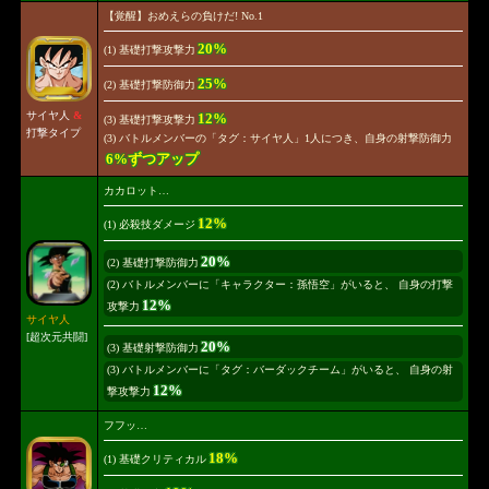
【覚醒】おめえらの負けだ! No.1
20%
(1) 基礎打撃攻撃力
25%
(2) 基礎打撃防御力
サイヤ人
&
12%
(3) 基礎打撃攻撃力
打撃タイプ
(3) バトルメンバーの「タグ：サイヤ人」1人につき、自身の射撃防御力
6%ずつアップ
カカロット…
12%
(1) 必殺技ダメージ
20%
(2) 基礎打撃防御力
(2) バトルメンバーに「キャラクター：孫悟空」がいると、 自身の打撃
12%
攻撃力
サイヤ人
[超次元共闘]
20%
(3) 基礎射撃防御力
(3) バトルメンバーに「タグ：バーダックチーム」がいると、 自身の射
12%
撃攻撃力
フフッ…
18%
(1) 基礎クリティカル