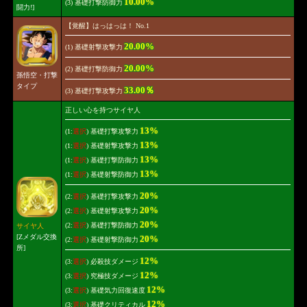
10.00%
(3) 基礎打撃防御力
闘力!]
【覚醒】はっはっは！ No.1
20.00%
(1) 基礎射撃攻撃力
20.00%
(2) 基礎打撃防御力
孫悟空・打撃
タイプ
33.00％
(3) 基礎打撃攻撃力
正しい心を持つサイヤ人
13%
(1:
選択
) 基礎打撃攻撃力
13%
(1:
選択
) 基礎射撃攻撃力
13%
(1:
選択
) 基礎打撃防御力
13%
(1:
選択
) 基礎射撃防御力
20%
(2:
選択
) 基礎打撃攻撃力
20%
(2:
選択
) 基礎射撃攻撃力
20%
(2:
選択
) 基礎打撃防御力
サイヤ人
[Zメダル交換
20%
(2:
選択
) 基礎射撃防御力
所]
12%
(3:
選択
) 必殺技ダメージ
12%
(3:
選択
) 究極技ダメージ
12%
(3:
選択
) 基礎気力回復速度
12%
(3:
選択
) 基礎クリティカル