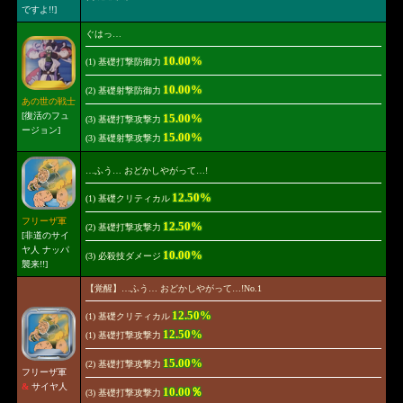
ですよ!!]
ぐはっ…
10.00%
(1) 基礎打撃防御力
10.00%
(2) 基礎射撃防御力
あの世の戦士
[復活のフュ
15.00%
(3) 基礎打撃攻撃力
ージョン]
15.00%
(3) 基礎射撃攻撃力
…ふう… おどかしやがって…!
12.50%
(1) 基礎クリティカル
フリーザ軍
12.50%
(2) 基礎打撃攻撃力
[非道のサイ
ヤ人 ナッパ
10.00%
(3) 必殺技ダメージ
襲来!!]
【覚醒】…ふう… おどかしやがって…!No.1
12.50%
(1) 基礎クリティカル
12.50%
(1) 基礎打撃攻撃力
15.00%
(2) 基礎打撃攻撃力
フリーザ軍
&
サイヤ人
10.00％
(3) 基礎打撃攻撃力