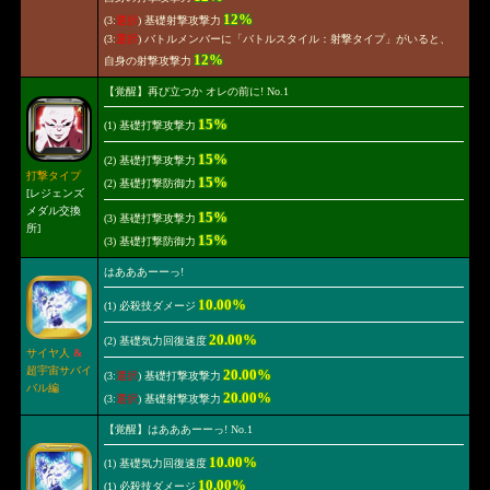
12%
(3:
選択
) 基礎射撃攻撃力
(3:
選択
) バトルメンバーに「バトルスタイル：射撃タイプ」がいると、
12%
自身の射撃攻撃力
【覚醒】再び立つか オレの前に! No.1
15%
(1) 基礎打撃攻撃力
15%
(2) 基礎打撃攻撃力
打撃タイプ
15%
(2) 基礎打撃防御力
[レジェンズ
メダル交換
15%
(3) 基礎打撃攻撃力
所]
15%
(3) 基礎打撃防御力
はあああーーっ!
10.00%
(1) 必殺技ダメージ
20.00%
(2) 基礎気力回復速度
サイヤ人
&
超宇宙サバイ
20.00%
(3:
選択
) 基礎打撃攻撃力
バル編
20.00%
(3:
選択
) 基礎射撃攻撃力
【覚醒】はあああーーっ! No.1
10.00%
(1) 基礎気力回復速度
10.00%
(1) 必殺技ダメージ