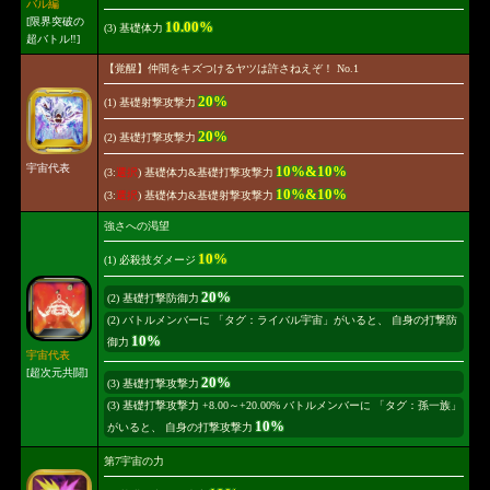
バル編
[限界突破の
10.00%
(3) 基礎体力
超バトル‼]
【覚醒】仲間をキズつけるヤツは許さねえぞ！ No.1
20%
(1) 基礎射撃攻撃力
20%
(2) 基礎打撃攻撃力
宇宙代表
10%&10%
(3:
選択
) 基礎体力&基礎打撃攻撃力
10%&10%
(3:
選択
) 基礎体力&基礎射撃攻撃力
強さへの渇望
10%
(1) 必殺技ダメージ
20%
(2) 基礎打撃防御力
(2) バトルメンバーに 「タグ：ライバル宇宙」がいると、 自身の打撃防
10%
御力
宇宙代表
[超次元共闘]
20%
(3) 基礎打撃攻撃力
(3) 基礎打撃攻撃力 +8.00～+20.00% バトルメンバーに 「タグ：孫一族」
10%
がいると、 自身の打撃攻撃力
第7宇宙の力