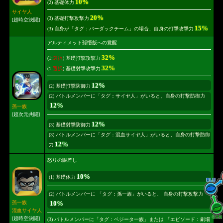
10%
(2) 基礎体力
サイヤ人
20%
(3) 基礎打撃攻撃力
[超時空決闘]
15%
(3) 自身が「タグ：バーダックチーム」の場合、自身の打撃攻撃力
アルティメット孫悟飯への覚醒
32%
(1:
選択
) 基礎打撃攻撃力
32%
(1:
選択
) 基礎射撃攻撃力
12%
(2) 基礎打撃防御力
(2) バトルメンバーに「タグ：サイヤ人」がいると、自身の打撃防御力
12%
孫一族
[超次元共闘]
12%
(3) 基礎射撃防御力
(3) バトルメンバーに「タグ：混血サイヤ人」がいると、自身の打撃防御
12%
力
怒りの眼差し
10%
(1) 基礎体力
(2) バトルメンバーに 「タグ：孫一族」がいると、 自身の打撃攻撃力
10%
孫一族
混血サイヤ人
[超時空決闘]
(3) バトルメンバーに「タグ：ベジータ一族」または 「エピソード：劇場