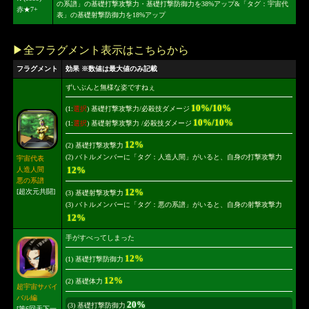
の系譜」の基礎打撃攻撃力・基礎打撃防御力を38%アップ&「タグ：宇宙代
赤★7+
表」の基礎射撃防御力を18%アップ
▶全フラグメント表示はこちらから
フラグメント
効果 ※数値は最大値のみ記載
ずいぶんと無様な姿ですねぇ
10%/10%
(1:
選択
) 基礎打撃攻撃力/必殺技ダメージ
10%/10%
(1:
選択
) 基礎射撃攻撃力 /必殺技ダメージ
12%
(2) 基礎打撃攻撃力
(2) バトルメンバーに「タグ：人造人間」がいると、自身の打撃攻撃力
宇宙代表
12%
人造人間
悪の系譜
12%
[超次元共闘]
(3) 基礎射撃攻撃力
(3) バトルメンバーに「タグ：悪の系譜」がいると、自身の射撃攻撃力
12%
手がすべってしまった
12%
(1) 基礎打撃防御力
12%
(2) 基礎体力
超宇宙サバイ
バル編
20%
(3) 基礎打撃防御力
[第6回天下一