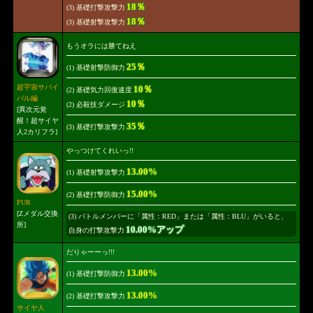
18％
(3) 基礎打撃攻撃力
18％
(3) 基礎射撃攻撃力
もうオラには勝てねえ
25％
(1) 基礎射撃防御力
超宇宙サバイ
10％
(2) 基礎気力回復速度
バル編
10％
(2) 必殺技ダメージ
[異次元覚
醒！超サイヤ
35％
(3) 基礎打撃攻撃力
人2カリフラ]
やっつけてくれいっ!!
13.00%
(1) 基礎射撃攻撃力
15.00%
(2) 基礎打撃防御力
PUR
[Zメダル交換
(3) バトルメンバーに「属性：RED」または「属性：BLU」がいると、
所]
10.00%アップ
自身の打撃攻撃力
だりゃーーっ!!!
13.00%
(1) 基礎打撃防御力
13.00%
(2) 基礎打撃攻撃力
サイヤ人