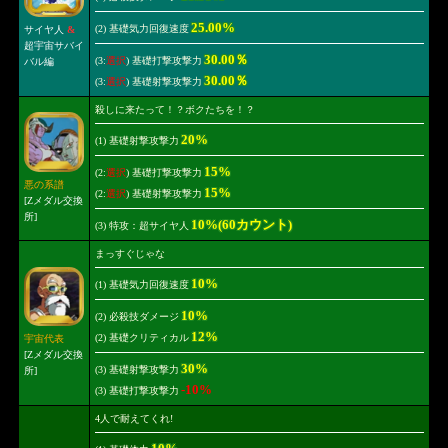
25.00%
(2) 基礎気力回復速度
サイヤ人
&
超宇宙サバイ
30.00％
(3:
選択
) 基礎打撃攻撃力
バル編
30.00％
(3:
選択
) 基礎射撃攻撃力
殺しに来たって！？ボクたちを！？
20%
(1) 基礎射撃攻撃力
15%
(2:
選択
) 基礎打撃攻撃力
悪の系譜
15%
(2:
選択
) 基礎射撃攻撃力
[Zメダル交換
所]
10%(60カウント)
(3) 特攻：超サイヤ人
まっすぐじゃな
10%
(1) 基礎気力回復速度
10%
(2) 必殺技ダメージ
12%
(2) 基礎クリティカル
宇宙代表
[Zメダル交換
30%
(3) 基礎射撃攻撃力
所]
-10%
(3) 基礎打撃攻撃力
4人で耐えてくれ!