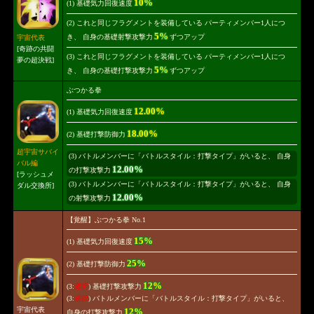
10%
(1) 基礎気力回復速度
(2) これと同じフラグメントを装備している パーティメンバー1人につ
5%
き、 自身の基礎射撃攻撃力
ずつアップ
宇宙代表
[奇跡の共闘
(3) これと同じフラグメントを装備している パーティメンバー1人につ
夢の超決戦]
5%
き、 自身の基礎打撃攻撃力
ずつアップ
ぶつかる拳
12.00%
(1) 基礎気力回復速度
18.00%
(2) 基礎打撃防御力
超宇宙サバイ
(3) バトルメンバーに「バトルスタイル：打撃タイプ」がいると、 自身
バル編
12.00%
の打撃攻撃力
[ラッシュメ
(3) バトルメンバーに「バトルスタイル：打撃タイプ」がいると、 自身
ダル交換所]
12.00%
の射撃攻撃力
【覚醒】ぶつかる拳 No.1
15%
(1) 基礎気力回復速度
25%
(2) 基礎打撃防御力
12%
(3:
選択
) 基礎打撃攻撃力
(3:
選択
) バトルメンバーに「バトルスタイル：打撃タイプ」がいると、
宇宙代表
12%
自身の打撃攻撃力