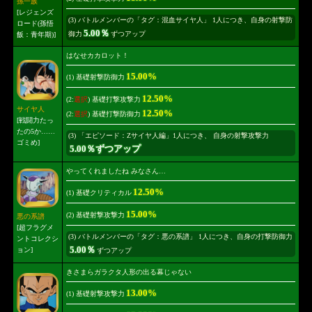
孫一族
[レジェンズ
(3) バトルメンバーの「タグ：混血サイヤ人」 1人につき、自身の射撃防
ロード(孫悟
5.00％
御力
ずつアップ
飯：青年期)]
はなせカカロット！
15.00%
(1) 基礎射撃防御力
12.50%
(2:
選択
) 基礎打撃攻撃力
サイヤ人
12.50%
(2:
選択
) 基礎打撃防御力
[戦闘力たっ
たの5か……
(3) 「エピソード：Zサイヤ人編」1人につき、 自身の射撃攻撃力
ゴミめ]
5.00％ずつアップ
やってくれましたね みなさん…
12.50%
(1) 基礎クリティカル
15.00%
(2) 基礎射撃攻撃力
悪の系譜
[超フラグメ
(3) バトルメンバーの「タグ：悪の系譜」 1人につき、自身の打撃防御力
ントコレクシ
5.00％
ョン]
ずつアップ
きさまらガラクタ人形の出る幕じゃない
13.00%
(1) 基礎射撃攻撃力