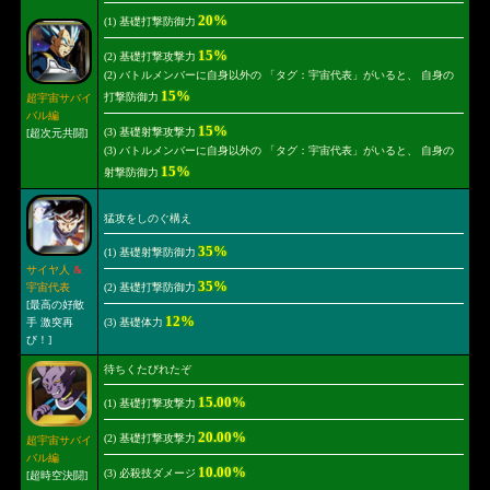
20%
(1) 基礎打撃防御力
15%
(2) 基礎打撃攻撃力
(2) バトルメンバーに自身以外の 「タグ：宇宙代表」がいると、 自身の
15%
打撃防御力
超宇宙サバイ
バル編
15%
(3) 基礎射撃攻撃力
[超次元共闘]
(3) バトルメンバーに自身以外の 「タグ：宇宙代表」がいると、 自身の
15%
射撃防御力
猛攻をしのぐ構え
35%
(1) 基礎射撃防御力
サイヤ人
&
35%
(2) 基礎打撃防御力
宇宙代表
[最高の好敵
12%
(3) 基礎体力
手 激突再
び！]
待ちくたびれたぞ
15.00%
(1) 基礎打撃攻撃力
20.00%
(2) 基礎打撃攻撃力
超宇宙サバイ
バル編
10.00%
(3) 必殺技ダメージ
[超時空決闘]