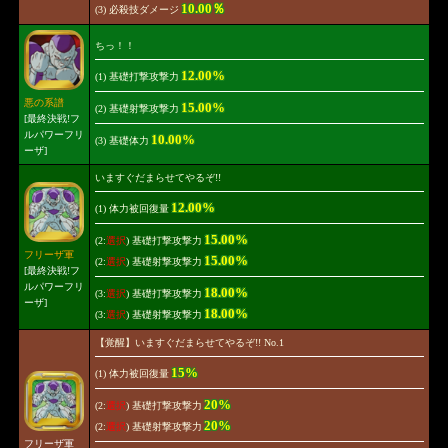
10.00％
(3) 必殺技ダメージ
ちっ！！
12.00%
(1) 基礎打撃攻撃力
悪の系譜
15.00%
(2) 基礎射撃攻撃力
[最終決戦!フ
ルパワーフリ
10.00%
(3) 基礎体力
ーザ]
いますぐだまらせてやるぞ!!
12.00%
(1) 体力被回復量
15.00%
(2:
選択
) 基礎打撃攻撃力
フリーザ軍
15.00%
(2:
選択
) 基礎射撃攻撃力
[最終決戦!フ
ルパワーフリ
18.00%
(3:
選択
) 基礎打撃攻撃力
ーザ]
18.00%
(3:
選択
) 基礎射撃攻撃力
【覚醒】いますぐだまらせてやるぞ!! No.1
15%
(1) 体力被回復量
20%
(2:
選択
) 基礎打撃攻撃力
20%
(2:
選択
) 基礎射撃攻撃力
フリーザ軍