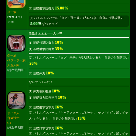
15.00%
(2) 基礎射撃防御力
孫一族
[カカロット
(3) バトルメンバーの「タグ：孫一族」1人につき、自身の打撃攻撃力
ォ!!!]
5.00％
ずつアップ
悟飯さぁぁぁーーんっ!!!
10%
(1) 基礎打撃防御力
35%
(1) 基礎射撃防御力
孫一族
(2) バトルメンバーに「タグ：未来」が2人以上いると、自身の射撃防御力
ベジータ一族
20%
人造人間
[超次元共闘]
10%
(3) 基礎体力
なにやってんだ！
10%
(1) 体力被回復量
10%
(1) 基礎気力回復速度
16%
(2) 基礎射撃攻撃力
(2) バトルメンバーに「キャラクター：ゴジータ」 かつ「タグ：超サイヤ
サイヤ人
13％
合体戦士
人4」がいると、 自身の射撃防御力
GT
16%
[超次元共闘]
(3) 基礎打撃攻撃力
(3) バトルメンバーに「キャラクター：ゴジータ」 かつ「タグ：超サイヤ