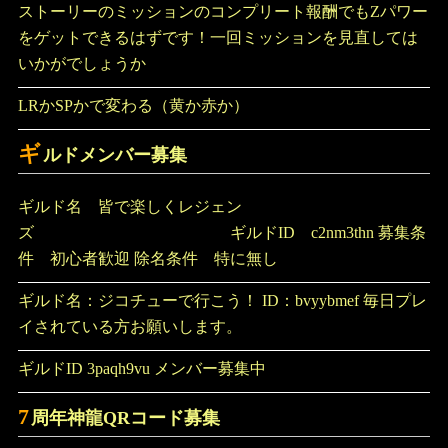
ストーリーのミッションのコンプリート報酬でもZパワー
をゲットできるはずです！一回ミッションを見直しては
いかがでしょうか
LRかSPかで変わる（黄か赤か）
ギ
ルドメンバー募集
ギルド名 皆で楽しくレジェン
ズ ギルドID c2nm3thn 募集条
件 初心者歓迎 除名条件 特に無し
ギルド名：ジコチューで行こう！ ID：bvyybmef 毎日プレ
イされている方お願いします。
ギルドID 3paqh9vu メンバー募集中
7
周年神龍QRコード募集