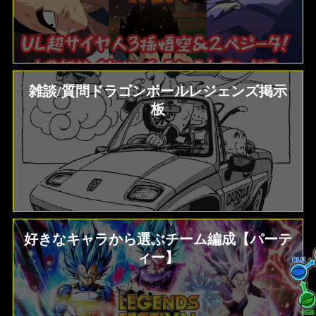
雑談/質問ドラゴンボールレジェンズ掲示
板
好きなキャラから選ぶチーム編成【パーテ
ィー】