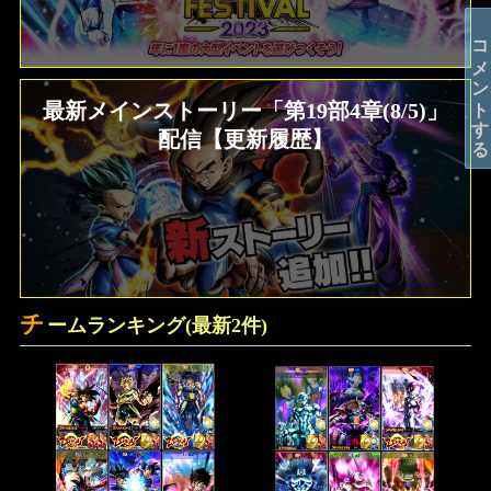
コメントする
最新メインストーリー「第19部4章(8/5)」
ソウル一覧効果、ステータス比較 ドラゴ
ンボールZ クロスキーパーズ
配信【更新履歴】
チ
ームランキング(最新2件)