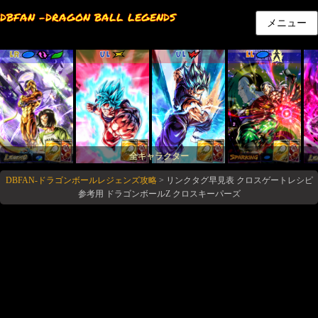
DBFAN -DRAGON BALL LEGENDS
メニュー
LR
UL
UL
LL
全キャラクター
DBFAN-ドラゴンボールレジェンズ攻略
>
リンクタグ早見表 クロスゲートレシピ
参考用 ドラゴンボールZ クロスキーパーズ