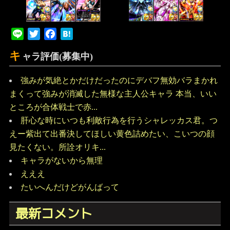
Line
Twitter
Facebook
Hatena
キ
ャラ評価(募集中)
強みが気絶とかだけだったのにデバフ無効バラまかれ
まくって強みが消滅した無様な主人公キャラ 本当、いい
ところが合体戦士で赤...
肝心な時にいつも利敵行為を行うシャレッカス君。つ
えー紫出て出番決してほしい黄色詰めたい、こいつの顔
見たくない。所詮オリキ...
キャラがないから無理
えええ
たいへんだけどがんばって
最新コメント