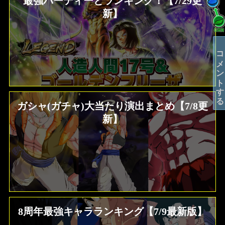
最強パーティーとランキング！【7/29更
新】
コメントする
ガシャ(ガチャ)大当たり演出まとめ【7/8更
新】
8周年最強キャラランキング【7/9最新版】