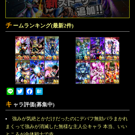
チ
ームランキング(最新2件)
Line
Twitter
Facebook
Hatena
キ
ャラ評価(募集中)
強みが気絶とかだけだったのにデバフ無効バラまかれ
まくって強みが消滅した無様な主人公キャラ 本当、いい
ところが合体戦士で赤...