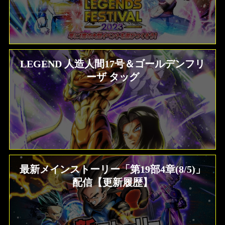
LEGEND 人造人間17号＆ゴールデンフリ
ーザ タッグ
最新メインストーリー「第19部4章(8/5)」
配信【更新履歴】