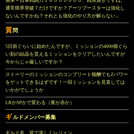
襲来～自軍戦闘力１６００００００、雑魚過ぎですね。
通常限界突破７だけですか？アーツブースターは強化し
ないんですかね？それとも強化のやり方が解らない...
質
問
5日前ぐらいに始めたんですが、ミッションの4000個ぐら
い刻の結晶を貰えるミッションをクリアしたいんですが
今からじゃ厳しいですか？
ストーリーのミッションのコンプリート報酬でもZパワー
をゲットできるはずです！一回ミッションを見直しては
いかがでしょうか
LRかSPかで変わる（黄か赤か）
ギ
ルドメンバー募集
ギルド名 皆で楽しくレジェン