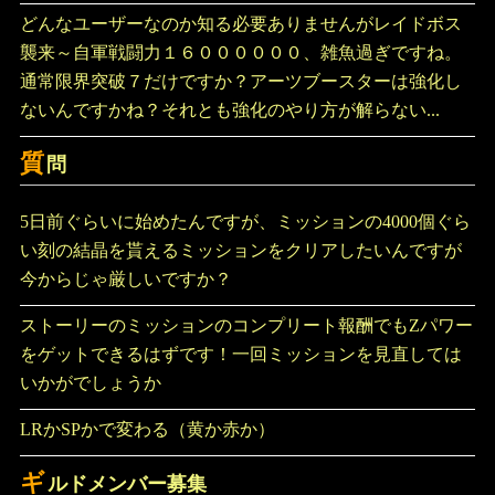
どんなユーザーなのか知る必要ありませんがレイドボス
襲来～自軍戦闘力１６００００００、雑魚過ぎですね。
通常限界突破７だけですか？アーツブースターは強化し
ないんですかね？それとも強化のやり方が解らない...
質
問
5日前ぐらいに始めたんですが、ミッションの4000個ぐら
い刻の結晶を貰えるミッションをクリアしたいんですが
今からじゃ厳しいですか？
ストーリーのミッションのコンプリート報酬でもZパワー
をゲットできるはずです！一回ミッションを見直しては
いかがでしょうか
LRかSPかで変わる（黄か赤か）
ギ
ルドメンバー募集