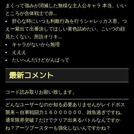
まくって強みが消滅した無様な主人公キャラ 本当、いい
ところが合体戦士で赤...
肝心な時にいつも利敵行為を行うシャレッカス君。つ
えー紫出て出番決してほしい黄色詰めたい、こいつの顔
見たくない。所詮オリキ...
キャラがないから無理
えええ
たいへんだけどがんばって
最新コメント
コード読み取りお願い致します。
どんなユーザーなのか知る必要ありませんがレイドボス
襲来～自軍戦闘力１６００００００、雑魚過ぎですね。
通常限界突破７だけでクリア出来るバトルなんですか
ね？アーツブースターも強化しないんですかね？