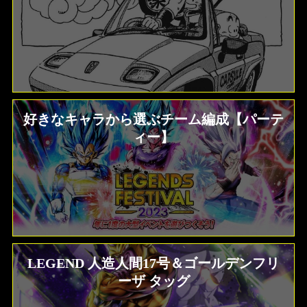
好きなキャラから選ぶチーム編成【パーテ
ィー】
LEGEND 人造人間17号＆ゴールデンフリ
ソウル一覧効果、ステータス比較 ドラゴ
ンボールZ クロスキーパーズ
ーザ タッグ