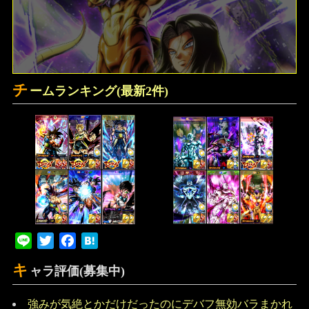
チ
ームランキング(最新2件)
Line
Twitter
Facebook
Hatena
キ
ャラ評価(募集中)
強みが気絶とかだけだったのにデバフ無効バラまかれ