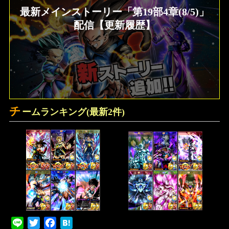
最新メインストーリー「第19部4章(8/5)」
ソウル一覧効果、ステータス比較 ドラゴ
ンボールZ クロスキーパーズ
配信【更新履歴】
チ
ームランキング(最新2件)
Line
Twitter
Facebook
Hatena