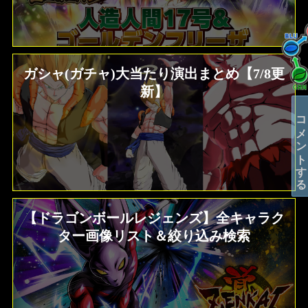
ガシャ(ガチャ)大当たり演出まとめ【7/8更
新】
コメントする
【ドラゴンボールレジェンズ】全キャラク
ター画像リスト＆絞り込み検索