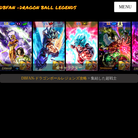
DBFAN -DRAGON BALL LEGENDS
MENU
LR
UL
UL
LL
全キャラクター
DBFAN-ドラゴンボールレジェンズ攻略
>
集結した超戦士