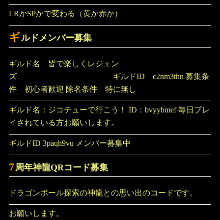
LRかSPかで変わる（黄か赤か）
ギ
ルドメンバー募集
ギルド名 皆で楽しくレジェン
ズ ギルドID c2nm3thn 募集条
件 初心者歓迎 除名条件 特に無し
ギルド名：ジコチューで行こう！ ID：bvyybmef 毎日プレ
イされている方お願いします。
ギルドID 3paqh9vu メンバー募集中
7
周年神龍QRコード募集
ドラゴンボール探索の神龍との思い出のコードです。
お願いします。