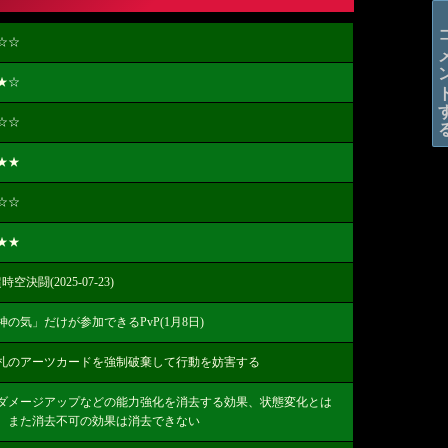
コメン
☆☆
★
☆
☆☆
★★
☆☆
★★
空決闘(2025-07-23)
神の気」だけが参加できるPvP(1月8日)
札のアーツカードを強制破棄して行動を妨害する
ダメージアップなどの能力強化を消去する効果、状態変化とは
、また消去不可の効果は消去できない