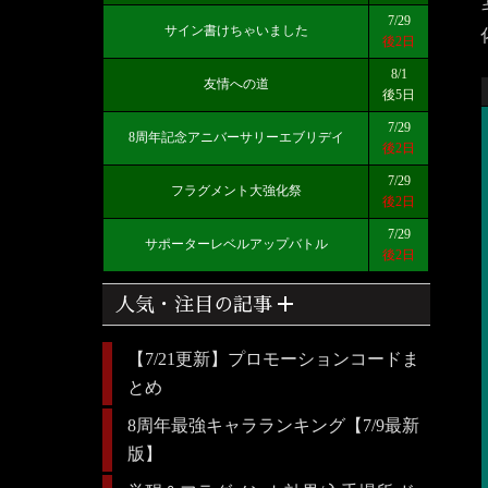
7/29
サイン書けちゃいました
後2日
8/1
友情への道
後5日
7/29
8周年記念アニバーサリーエブリデイ
後2日
7/29
フラグメント大強化祭
後2日
7/29
サポーターレベルアップバトル
後2日
add
人気・注目の記事
【7/21更新】プロモーションコードま
とめ
8周年最強キャラランキング【7/9最新
版】