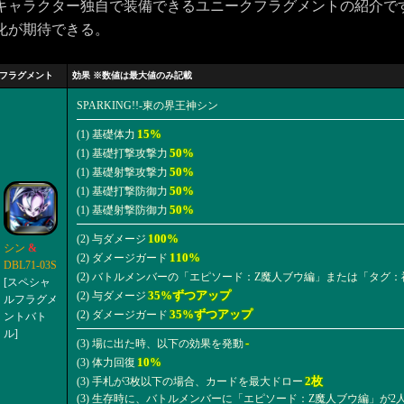
キャラクター独自で装備できるユニークフラグメントの紹介で
化が期待できる。
フラグメント
効果 ※数値は最大値のみ記載
SPARKING!!-東の界王神シン
15%
(1) 基礎体力
50%
(1) 基礎打撃攻撃力
50%
(1) 基礎射撃攻撃力
50%
(1) 基礎打撃防御力
50%
(1) 基礎射撃防御力
100%
(2) 与ダメージ
シン
&
110%
(2) ダメージガード
DBL71-03S
(2) バトルメンバーの「エピソード：Z魔人ブウ編」または「タグ
[スペシャ
35%ずつアップ
(2) 与ダメージ
ルフラグメ
35%ずつアップ
(2) ダメージガード
ントバト
ル]
‐
(3) 場に出た時、以下の効果を発動
10%
(3) 体力回復
2枚
(3) 手札が3枚以下の場合、カードを最大ドロー
(3) 生存時に、バトルメンバーに「エピソード：Z魔人ブウ編」が