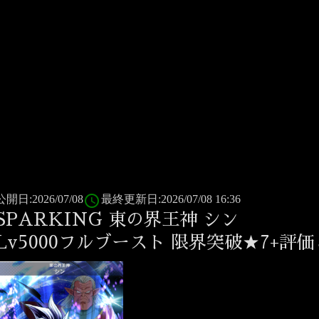
access_time
公開日:2026/07/08
最終更新日:2026/07/08 16:36
SPARKING 東の界王神 シン
Lv5000フルブースト 限界突破★7+評