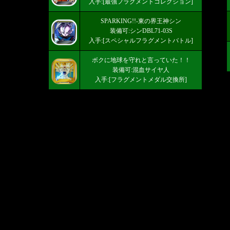
入手:[最強フラグメントコレクション]
SPARKING!!-東の界王神シン
装備可:シンDBL71-03S
入手:[スペシャルフラグメントバトル]
ボクに地球を守れと言っていた！！
装備可:混血サイヤ人
入手:[フラグメントメダル交換所]