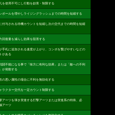
札を使用不可にし行動を妨害・制限する
ンボールを増やしライジングラッシュまでの時間を短縮する
に付与される待機カウントを短縮し次の交代までの時間を短縮
力回復量を減らし効果を阻害する
が手札に追加される速度が上がり、コンボを繋げやすいなどの
トがある
戦闘不能になる事で「味方に有利な効果」または「敵への不利
」が発動する
性の悪い属性の場合に不利を無効化する
ャラクター交代を一定カウント制限する
撃アーツを弾き突進する打撃アーツまたは突進系の特殊、必
極アーツ