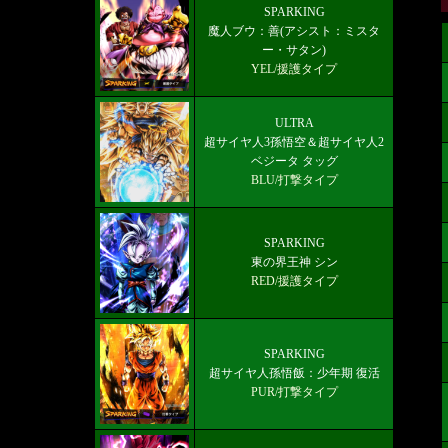
最新メインストーリー「第19部3章
SPARKING
魔人ブウ：善(アシスト：ミスタ
(6/10)」配信【更新履歴】
ー・サタン)
YEL/援護タイプ
ULTRA
超サイヤ人3孫悟空＆超サイヤ人2
ベジータ タッグ
BLU/打撃タイプ
SPARKING
東の界王神 シン
RED/援護タイプ
SPARKING
超サイヤ人孫悟飯：少年期 復活
PUR/打撃タイプ