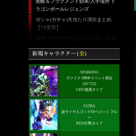
覚醒＆フラグメント効果/入手場所 ド
ラゴンボールレジェンズ
ガシャ(ガチャ)大当たり演出まとめ
【7/8更新】
最強パーティーとランキング！【5/24
更新】
新規キャラクター(
全
)
【ドラゴンボールレジェンズ】全キャ
ラクター画像リスト＆絞り込み検索
SPARKING
好きなキャラから選ぶチーム編成【パ
ヴァドス 8周年イベント限定
ーティー】
(26’7/22)
GRN/援護タイプ
ULTRA 超サイヤ人ゴッドSSベジット
RED赤属性 レベル5000フルブースト
ULTRA
限界突破★7+
超サイヤ人ゴッドSSベジット ブル
ー
雑談/質問ドラゴンボールレジェンズ
RED/打撃タイプ
掲示板