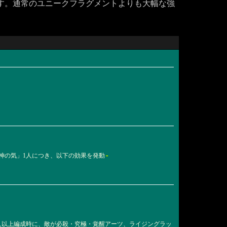
す。通常のユニークフラグメントよりも大幅な強
‐
：神の気」1人につき、以下の効果を発動
2人以上編成時に、敵が必殺・究極・覚醒アーツ、ライジングラッ