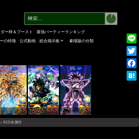
検
検
索
索:
ーダー枠＆ブースト
最強パーティーランキング
ーの特徴
公式動画
総合掲示板
劇場版の分類
Line
Twitte
UL
SP
UL
Faceb
Haten
ン RED赤属性