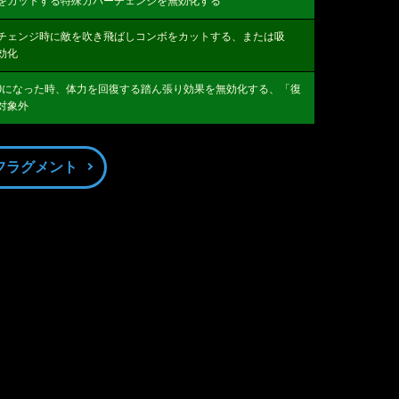
をカットする特殊カバーチェンジを無効化する
チェンジ時に敵を吹き飛ばしコンボをカットする、または吸
効化
0になった時、体力を回復する踏ん張り効果を無効化する、「復
対象外
フラグメント