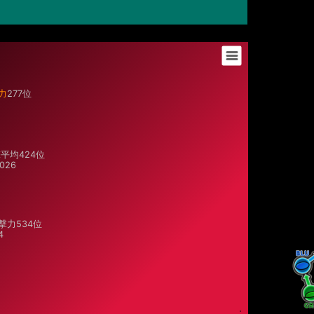
力
277位
平均424位
026
撃力
534位
4