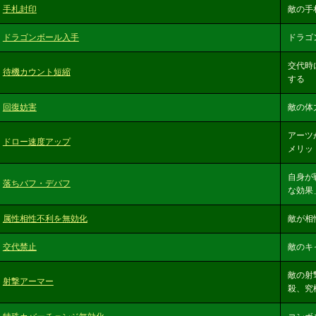
手札封印
敵の手
ドラゴンボール入手
ドラゴ
交代時
待機カウント短縮
する
回復妨害
敵の体
アーツ
ドロー速度アップ
メリッ
自身が
落ちバフ・デバフ
な効果
属性相性不利を無効化
敵が相
交代禁止
敵のキ
敵の射
射撃アーマー
殺、究