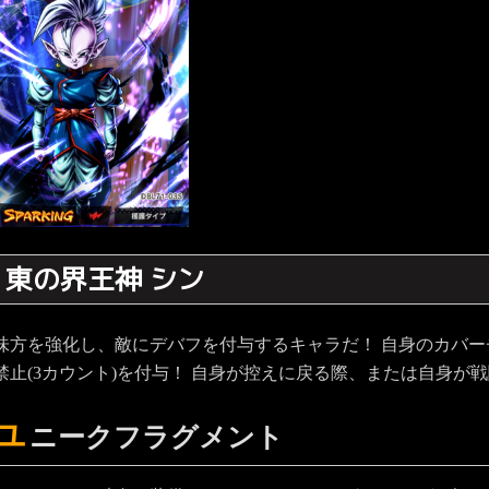
東の界王神 シン
味方を強化し、敵にデバフを付与するキャラだ！ 自身のカバ
禁止(3カウント)を付与！ 自身が控えに戻る際、または自身
ユ
ニークフラグメント