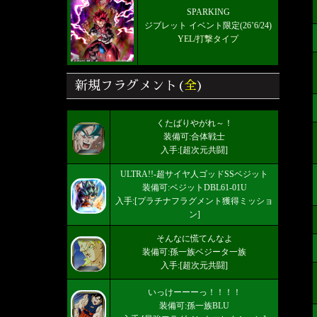
SPARKING
ジブレット イベント限定(26’6/24)
YEL/打撃タイプ
新規フラグメント(
全
)
くたばりやがれ～！
装備可:合体戦士
入手:[超次元共闘]
ULTRA!!-超サイヤ人ゴッドSSベジット
装備可:ベジットDBL61-01U
入手:[プラチナフラグメント獲得ミッショ
ン]
そんなに慌てんなよ
装備可:孫一族ベジータ一族
入手:[超次元共闘]
いっけーーーっ！！！！
装備可:孫一族BLU