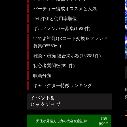
パーティー編成オススメと人気
PvP評価と使用率順位
ギルドメンバー募集(1590件)
いでよ神龍QRコード交換＆フレンド
募集(95569件)
雑談・愚痴 総合掲示板(133981件)
初心者質問板(992件)
映画分類
キャラクター特徴ランキング
イベント&
ピックアップ
8/26
天使が見据える力の大会観察記録
後29日