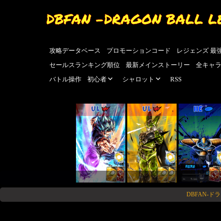
DBFAN -DRAGON BALL L
攻略データベース
プロモーションコード
レジェンズ 最
セールスランキング順位
最新メインストーリー
全キャ
バトル操作
初心者
シャロット
RSS
UL
UL
HE
DBFAN-