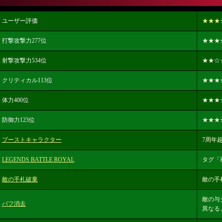
ユーザー評価
★★★
打撃攻撃力277位
★★★
射撃攻撃力534位
★★
☆
クリティカル113位
★★★
体力400位
★★★
防御力123位
★★★
ブーストキャラクター
7周年超時
LEGENDS BATTLE ROYAL
タグ「
敵の手札破棄
敵の手
敵の与
バフ消去
異なる