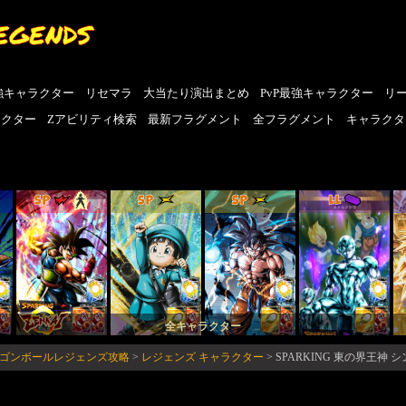
EGENDS
強キャラクター
リセマラ
大当たり演出まとめ
PvP最強キャラクター
リ
ラクター
Zアビリティ検索
最新フラグメント
全フラグメント
キャラクタ
SP
SP
SP
LL
全キャラクター
ドラゴンボールレジェンズ攻略
>
レジェンズ キャラクター
>
SPARKING 東の界王神 シ