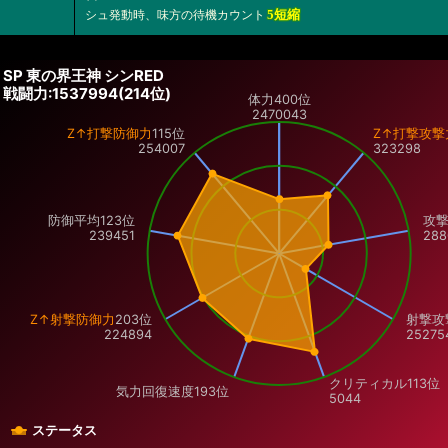
5短縮
シュ発動時、味方の待機カウント
SP 東の界王神 シンRED
戦闘力:1537994(214位)
体力
400位
2470043
Z↑打撃防御力
115位
Z↑打撃攻撃
254007
323298
防御平均123位
攻撃
239451
288
Z↑射撃防御力
203位
射撃攻
224894
25275
クリティカル
113位
気力回復速度
193位
5044
ステータス