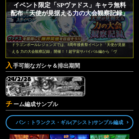
イベント限定「SPヴァドス」キャラ無料
配布「天使が見据える力の大会観察記録」
ドラゴンボールレジェンズでは、8周年後夜祭イベント「天使が見据
える 力の大会観察記録」開催！！超宇宙サバイバル編から「ヴ
入
手可能なガシャ＆排出期間
24/2/28
チ
ーム編成サンプル
パン：トランクス・ギル(アシスト)サンプル編成
SP
SP
SP