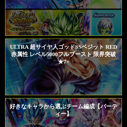
ULTRA 超サイヤ人ゴッドSSベジット RED
赤属性 レベル5000フルブースト 限界突破
★7+
好きなキャラから選ぶチーム編成【パーテ
ィー】