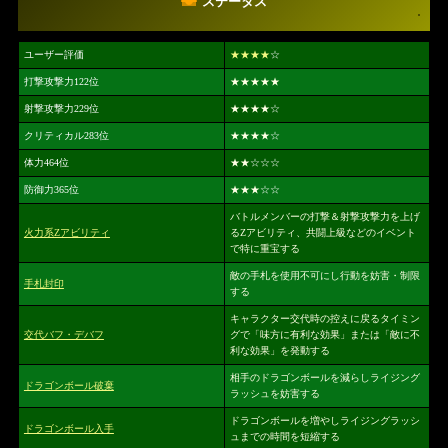
ステータス
ユーザー評価
★★★★
☆
打撃攻撃力122位
★★★★★
射撃攻撃力229位
★★★★
☆
クリティカル283位
★★★★
☆
体力464位
★★
☆☆☆
防御力365位
★★★
☆☆
バトルメンバーの打撃＆射撃攻撃力を上げ
火力系Zアビリティ
るZアビリティ、共闘上級などのイベント
で特に重宝する
敵の手札を使用不可にし行動を妨害・制限
手札封印
する
キャラクター交代時の控えに戻るタイミン
交代バフ・デバフ
グで「味方に有利な効果」または「敵に不
利な効果」を発動する
相手のドラゴンボールを減らしライジング
ドラゴンボール破棄
ラッシュを妨害する
ドラゴンボールを増やしライジングラッシ
ドラゴンボール入手
ュまでの時間を短縮する