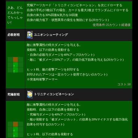
究極アーツカード「トリニティコンビネーション」を次にドローする
さあ、どん
自身の手札が3枚以下の場合、カードを最大2枚までランダムにドローする
どんかかっ
自身の体力を30%回復&気力を50回復
てらっしゃ
自身の能力低下・状態異常の発生を無効にする(20カウント)
い!
使用条件:25カウント経過後
ユニオンシューティング
必殺射程
敵に衝撃属性の特大ダメージを与える。
発動時、以下の効果を発動する
・自身の必殺与ダメージを40%アップ(3カウント)
・敵に「被ダメージ20%アップ」の能力低下効果を与える(20カウント)
↑
ヒット時、敵の射撃アーツを封印する
↑
封印されたアーツは一定カウント使用できない(5カウント)
※突進時射撃アーマー
コスト:50
トリニティコンビネーション
究極射程
敵に衝撃属性の特大ダメージを与える。
発動時、自身に以下の効果を発動する
・究極与ダメージを40%アップ(3カウント)
・敵が発動する「被ダメージカット」の効果を20%マイナスする能力強化
効果を付与する(3カウント)
↑
ヒット時、以下の効果を発動する
↑