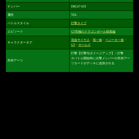
ナンバー
DBL67-02S
属性
YEL
バトルスタイル
打撃タイプ
エピソード
GT究極のドラゴンボール探索編
混血サイヤ人
・
孫一族
・
ベジータ一族
・
キャラクタータグ
GT
・
ガールズ
打撃【打撃与ダメージアップ】 / 打撃
※バトル開始時に出撃メンバーの所持アー
所持アーツ
ツカードがデッキに追加される