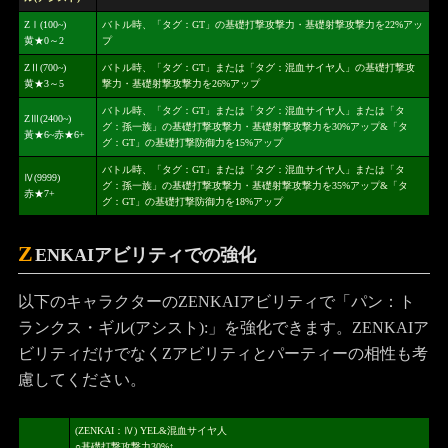
ZⅠ(100~)
バトル時、「タグ：GT」の基礎打撃攻撃力・基礎射撃攻撃力を22%アッ
黄★0～2
プ
ZⅡ(700~)
バトル時、「タグ：GT」または「タグ：混血サイヤ人」の基礎打撃攻
黄★3～5
撃力・基礎射撃攻撃力を26%アップ
バトル時、「タグ：GT」または「タグ：混血サイヤ人」または「タ
ZⅢ(2400~)
グ：孫一族」の基礎打撃攻撃力・基礎射撃攻撃力を30%アップ&「タ
黃★6~赤★6+
グ：GT」の基礎打撃防御力を15%アップ
バトル時、「タグ：GT」または「タグ：混血サイヤ人」または「タ
Ⅳ(9999)
グ：孫一族」の基礎打撃攻撃力・基礎射撃攻撃力を35%アップ&「タ
赤★7+
グ：GT」の基礎打撃防御力を18%アップ
Z
ENKAIアビリティでの強化
以下のキャラクターのZENKAIアビリティで「パン：ト
ランクス・ギル(アシスト):」を強化できます。ZENKAIア
ビリティだけでなくZアビリティとパーティーの相性も考
慮してください。
(ZENKAI：Ⅳ) YEL&混血サイヤ人
○基礎打撃攻撃力30%↑