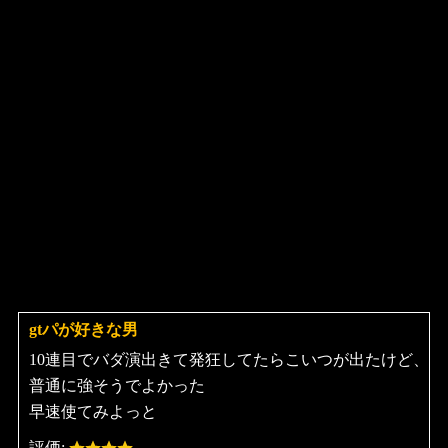
gtパが好きな男
よ
り:
10連目でバダ演出きて発狂してたらこいつが出たけど、
普通に強そうでよかった
早速使てみよっと
評価: