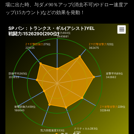
場に出た時、与ダメ90％アップ(消去不可)やドロー速度ア
ップ(15カウント)などの効果を発動！
SP パン：トランクス・ギル(アシスト)YEL
戦闘力:1526290(290位)
体力
464位
2445681
Z↑打撃防御力
275位
Z↑打撃攻撃力
122位
221025
362475
防御平均365位
攻撃平均89位
203833
342662
射撃防御力
459位
Z↑射撃攻撃力
229位
186640
322848
クリティカル
283位
気力回復速度
333位
4796