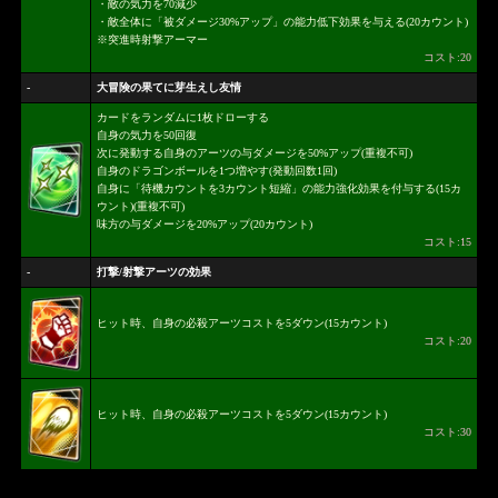
・敵の気力を70減少
・敵全体に「被ダメージ30%アップ」の能力低下効果を与える(20カウント)
※突進時射撃アーマー
コスト:20
-
大冒険の果てに芽生えし友情
カードをランダムに1枚ドローする
自身の気力を50回復
次に発動する自身のアーツの与ダメージを50%アップ(重複不可)
自身のドラゴンボールを1つ増やす(発動回数1回)
自身に「待機カウントを3カウント短縮」の能力強化効果を付与する(15カ
ウント)(重複不可)
味方の与ダメージを20%アップ(20カウント)
コスト:15
-
打撃/射撃アーツの効果
ヒット時、自身の必殺アーツコストを5ダウン(15カウント)
コスト:20
ヒット時、自身の必殺アーツコストを5ダウン(15カウント)
コスト:30