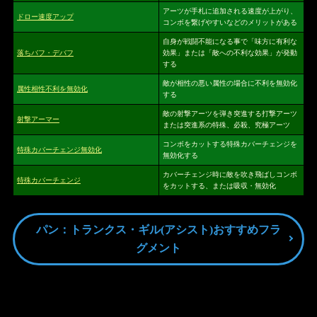
アーツが手札に追加される速度が上がり、
ドロー速度アップ
コンボを繋げやすいなどのメリットがある
自身が戦闘不能になる事で「味方に有利な
落ちバフ・デバフ
効果」または「敵への不利な効果」が発動
する
敵が相性の悪い属性の場合に不利を無効化
属性相性不利を無効化
する
敵の射撃アーツを弾き突進する打撃アーツ
射撃アーマー
または突進系の特殊、必殺、究極アーツ
コンボをカットする特殊カバーチェンジを
特殊カバーチェンジ無効化
無効化する
カバーチェンジ時に敵を吹き飛ばしコンボ
特殊カバーチェンジ
をカットする、または吸収・無効化
パン：トランクス・ギル(アシスト)おすすめフラ
グメント