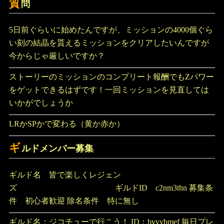
質
問
5日前ぐらいに始めたんですが、ミッションの4000個ぐら
い刻の結晶を貰えるミッションをクリアしたいんですが
今からじゃ厳しいですか？
ストーリーのミッションのコンプリート報酬でもZパワー
をゲットできるはずです！一回ミッションを見直しては
いかがでしょうか
LRかSPかで変わる（黄か赤か）
ギ
ルドメンバー募集
ギルド名 皆で楽しくレジェン
ズ ギルドID c2nm3thn 募集条
件 初心者歓迎 除名条件 特に無し
ギルド名：ジコチューで行こう！ ID：bvyybmef 毎日プレ