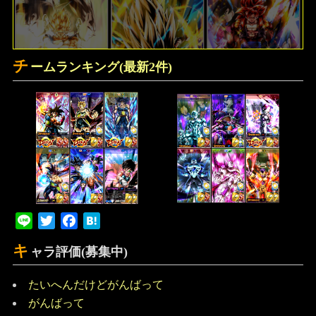
チ
ームランキング(最新2件)
Line
Twitter
Facebook
Hatena
キ
ャラ評価(募集中)
たいへんだけどがんばって
がんばって