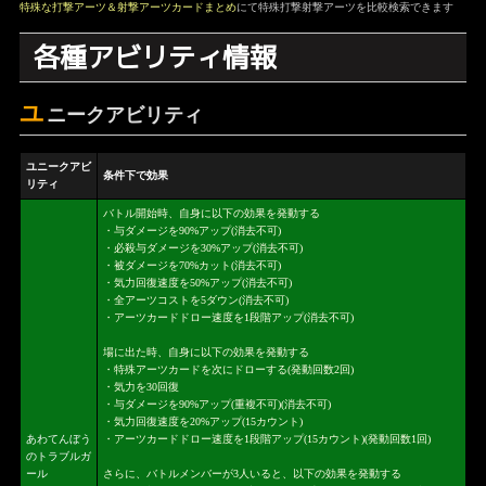
特殊な打撃アーツ＆射撃アーツカードまとめ
にて特殊打撃射撃アーツを比較検索できます
各種アビリティ情報
ユ
ニークアビリティ
ユニークアビ
条件下で効果
リティ
バトル開始時、自身に以下の効果を発動する
・与ダメージを90%アップ(消去不可)
・必殺与ダメージを30%アップ(消去不可)
・被ダメージを70%カット(消去不可)
・気力回復速度を50%アップ(消去不可)
・全アーツコストを5ダウン(消去不可)
・アーツカードドロー速度を1段階アップ(消去不可)
場に出た時、自身に以下の効果を発動する
・特殊アーツカードを次にドローする(発動回数2回)
・気力を30回復
・与ダメージを90%アップ(重複不可)(消去不可)
・気力回復速度を20%アップ(15カウント)
あわてんぼう
・アーツカードドロー速度を1段階アップ(15カウント)(発動回数1回)
のトラブルガ
ール
さらに、バトルメンバーが3人いると、以下の効果を発動する