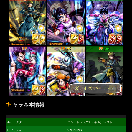
SP
SP
SP
ガールズ パーティー
キ
ャラ基本情報
キャラクター
パン：トランクス・ギル(アシスト)
レアリティ
SPARKING