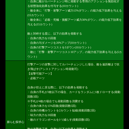
・自身に敵がカバーチェンジ時に発動する専用のアクションを無効化す
る状態強化効果を付与する(10カウント)
・敵全体に「打撃・射撃アーツ威力15%ダウン」の能力低下効果を与える
(15カウント)
・敵全体に「必殺・究極・覚醒アーツ威力30%ダウン」の能力低下効果を
与える(15カウント)
敵と対峙する度に、以下の効果を発動する
・自身の気力を15回復
・自身の与ダメージを20%アップ(10カウント)
・自身の打撃アーツコストを3ダウン(10カウント)
・敵に「打撃・射撃アーツコスト10アップ」の能力低下効果を与える(5カ
ウント)
打撃アーツの攻撃に対してカバーチェンジした場合、敵を遠距離まで吹
き飛ばす(アシストアクション時発動可)
【追撃可能アーツ】
・必殺アーツ
自身が控えに戻る際に、以下の効果を発動する
・自身の手札が3枚以下の場合、カードをランダムに1枚ドローする(発動
回数3回)
※手札が4枚の場合でも発動回数を消費する
・自身の体力を15%回復(発動回数5回)
・自身の待機カウントを2カウント短縮(発動回数2回)
・味方の気力を20回復
・敵のドラゴンボールを1つ減らす(発動回数1回)
膨らむ探求心
敵の攻撃終了後、自身に以下の効果を発動する