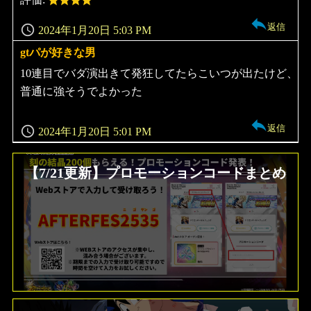
返信
2024年1月20日 5:03 PM
gtパが好きな男
よ
り:
10連目でバダ演出きて発狂してたらこいつが出たけど、
普通に強そうでよかった
返信
2024年1月20日 5:01 PM
【7/21更新】プロモーションコードまとめ