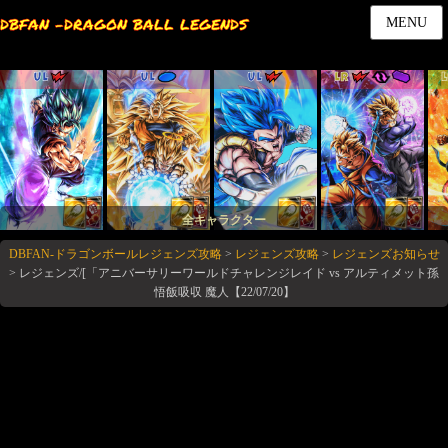
DBFAN -DRAGON BALL LEGENDS
MENU
UL
UL
UL
LR
全キャラクター
DBFAN-ドラゴンボールレジェンズ攻略
>
レジェンズ攻略
>
レジェンズお知らせ
>
レジェンズ/[「アニバーサリーワールドチャレンジレイド vs アルティメット孫
悟飯吸収 魔人【22/07/20】