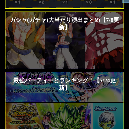
ガシャ(ガチャ)大当たり演出まとめ【7/8更
新】
最強パーティーとランキング！【5/24更
新】