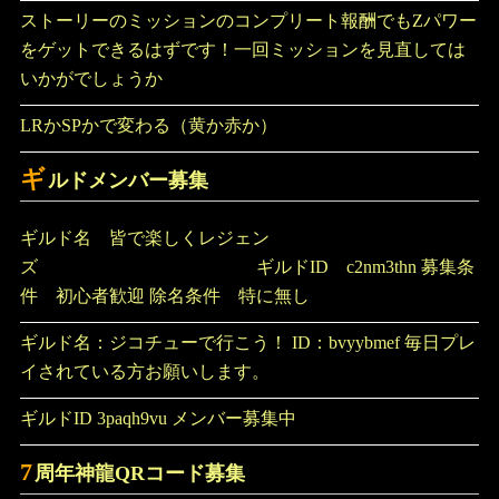
ストーリーのミッションのコンプリート報酬でもZパワー
をゲットできるはずです！一回ミッションを見直しては
いかがでしょうか
LRかSPかで変わる（黄か赤か）
ギ
ルドメンバー募集
ギルド名 皆で楽しくレジェン
ズ ギルドID c2nm3thn 募集条
件 初心者歓迎 除名条件 特に無し
ギルド名：ジコチューで行こう！ ID：bvyybmef 毎日プレ
イされている方お願いします。
ギルドID 3paqh9vu メンバー募集中
7
周年神龍QRコード募集