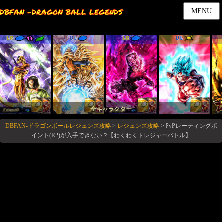
DBFAN -DRAGON BALL LEGENDS
MENU
LR
UL
LR
UL
全キャラクター
DBFAN-ドラゴンボールレジェンズ攻略
>
レジェンズ攻略
>
PvPレーティングポ
イント(RP)が入手できない？【わくわくトレジャーバトル】