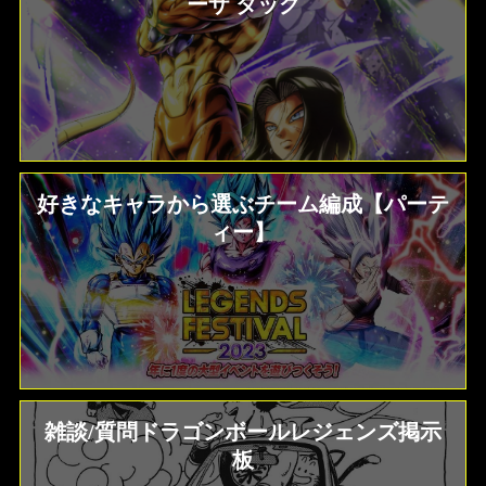
ーザ タッグ
好きなキャラから選ぶチーム編成【パーテ
ィー】
雑談/質問ドラゴンボールレジェンズ掲示
板