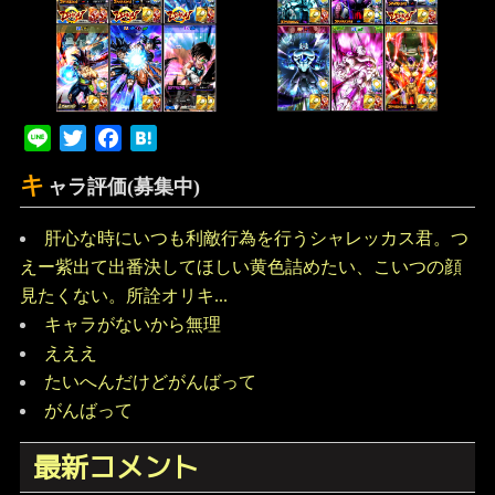
Line
Twitter
Facebook
Hatena
キ
ャラ評価(募集中)
肝心な時にいつも利敵行為を行うシャレッカス君。つ
えー紫出て出番決してほしい黄色詰めたい、こいつの顔
見たくない。所詮オリキ...
キャラがないから無理
えええ
たいへんだけどがんばって
がんばって
最新コメント