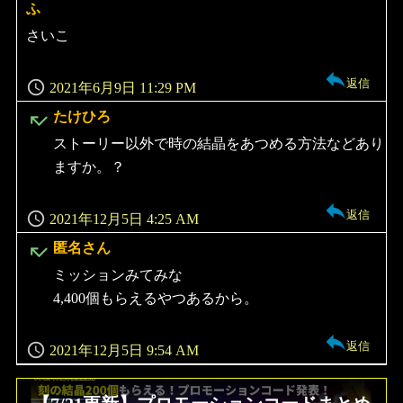
ふ
よ
り:
さいこ
返信
2021年6月9日 11:29 PM
よ
たけひろ
り:
ストーリー以外で時の結晶をあつめる方法などあり
ますか。？
返信
2021年12月5日 4:25 AM
よ
匿名さん
り:
ミッションみてみな
4,400個もらえるやつあるから。
返信
2021年12月5日 9:54 AM