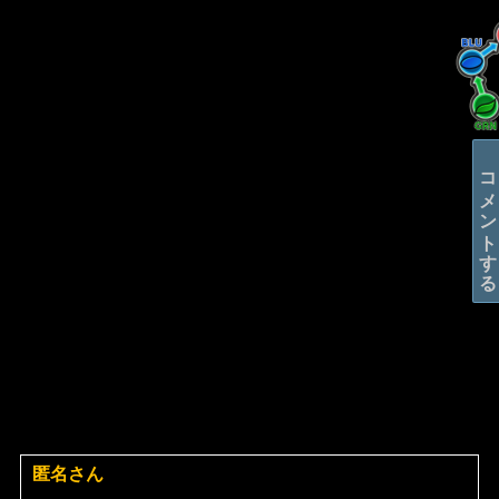
コメントする
匿名さん
よ