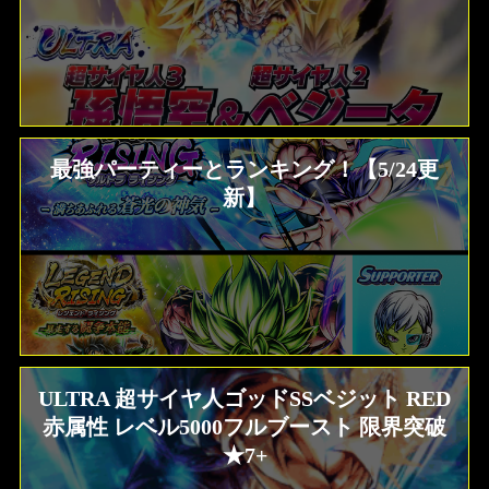
最強パーティーとランキング！【5/24更
新】
ULTRA 超サイヤ人ゴッドSSベジット RED
赤属性 レベル5000フルブースト 限界突破
★7+