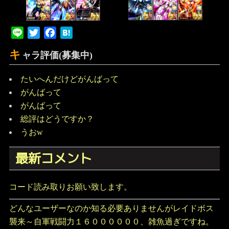
Line
Twitter
Facebook
Hatena
キ
ャラ評価(募集中)
たいへんだけどがんばって
がんばって
がんばって
総評はどうですか？
うおw
最新コメント
コード読み取りお願い致します。
どんなユーザーなのか知る必要ありませんがレイドボス
襲来～自軍戦闘力１６００００００、雑魚過ぎですね。