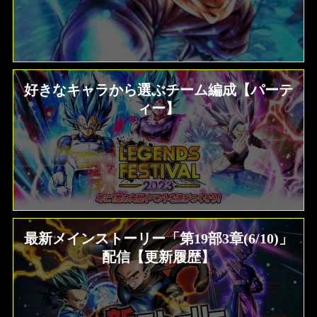
好きなキャラから選ぶチーム編成【パーテ
ィー】
最新メインストーリー「第19部3章(6/10)」
配信【更新履歴】