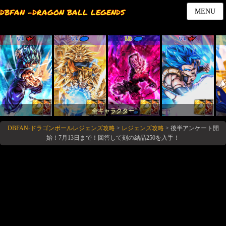
DBFAN -DRAGON BALL LEGENDS
MENU
UL
UL
LR
UL
全キャラクター
DBFAN-ドラゴンボールレジェンズ攻略
>
レジェンズ攻略
>
後半アンケート開
始！7月13日まで！回答して刻の結晶250を入手！