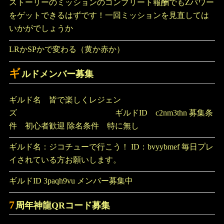
ストーリーのミッションのコンプリート報酬でもZパワー
をゲットできるはずです！一回ミッションを見直しては
いかがでしょうか
LRかSPかで変わる（黄か赤か）
ギ
ルドメンバー募集
ギルド名 皆で楽しくレジェン
ズ ギルドID c2nm3thn 募集条
件 初心者歓迎 除名条件 特に無し
ギルド名：ジコチューで行こう！ ID：bvyybmef 毎日プレ
イされている方お願いします。
ギルドID 3paqh9vu メンバー募集中
7
周年神龍QRコード募集