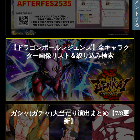
コメントする
【ドラゴンボールレジェンズ】全キャラク
ター画像リスト＆絞り込み検索
ガシャ(ガチャ)大当たり演出まとめ【7/8更
新】