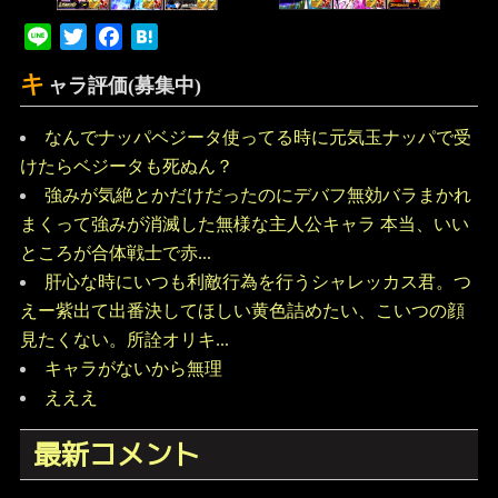
Line
Twitter
Facebook
Hatena
キ
ャラ評価(募集中)
なんでナッパベジータ使ってる時に元気玉ナッパで受
けたらベジータも死ぬん？
強みが気絶とかだけだったのにデバフ無効バラまかれ
まくって強みが消滅した無様な主人公キャラ 本当、いい
ところが合体戦士で赤...
肝心な時にいつも利敵行為を行うシャレッカス君。つ
えー紫出て出番決してほしい黄色詰めたい、こいつの顔
見たくない。所詮オリキ...
キャラがないから無理
えええ
最新コメント