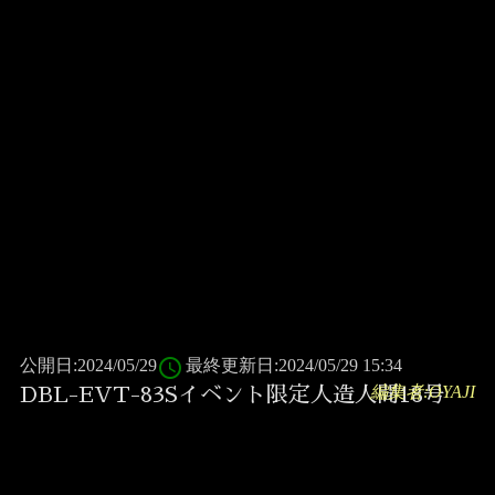
access_time
公開日:2024/05/29
最終更新日:2024/05/29 15:34
編集者:OYAJI
DBL-EVT-83Sイベント限定人造人間18号