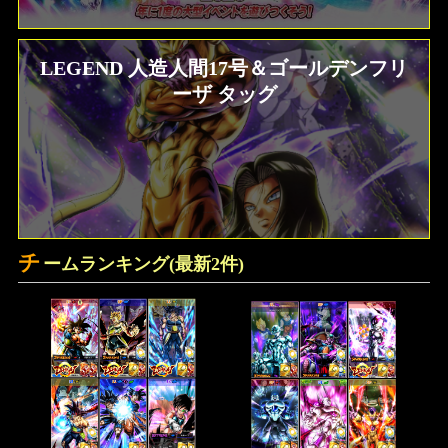
LEGEND 人造人間17号＆ゴールデンフリ
ソウル一覧効果、ステータス比較 ドラゴ
ンボールZ クロスキーパーズ
ーザ タッグ
チ
ームランキング(最新2件)