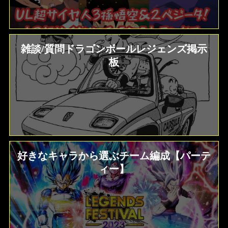
雑談/質問ドラゴンボールレジェンズ掲示
板
好きなキャラから選ぶチーム編成【パーテ
ィー】