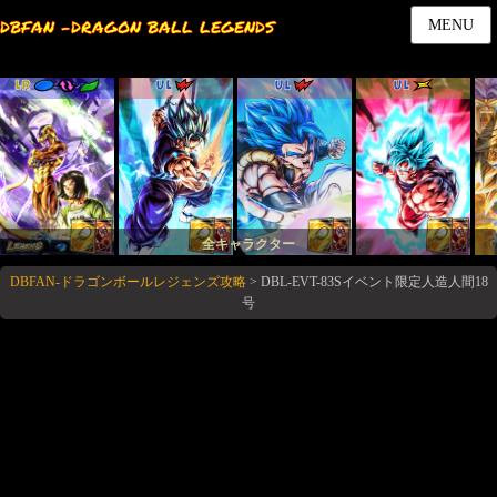
DBFAN -DRAGON BALL LEGENDS
MENU
LR
UL
UL
UL
全キャラクター
DBFAN-ドラゴンボールレジェンズ攻略
>
DBL-EVT-83Sイベント限定人造人間18
号