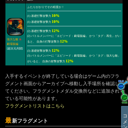
ふたりがかりでその程度か！
10%
(1) 基礎打撃攻撃力
10%
(1) 基礎射撃攻撃力
12%
(2) 基礎打撃攻撃力
(2) バトルメンバーに「エピソード：劇場版編」 かつ「タグ：再生」がい
強大な敵
&
12%
ると、 自身の打撃攻撃力
劇場版編
[超次元共闘]
12%
(3) 基礎射撃攻撃力
(3) バトルメンバーに「エピソード：劇場版編」 かつ「タグ：強大な敵」
12%
がいると、 自身の射撃攻撃力
入手するイベントが終了している場合はゲーム内のフラ
グメント画面からアーカイブへ移動し入手場所を確認し
てください。フラグメントメダル交換所などに追加され
ている可能性があります。
フラグメントリストはこちら
コメントする
最
新フラグメント