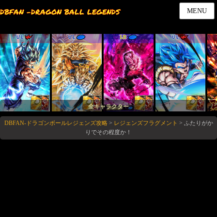
DBFAN -DRAGON BALL LEGENDS
MENU
UL
UL
LR
UL
全キャラクター
DBFAN-ドラゴンボールレジェンズ攻略
>
レジェンズフラグメント
>
ふたりがか
りでその程度か！