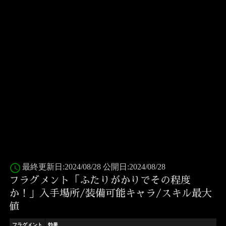
access_time
最終更新日:2024/08/28 公開日:2024/08/28
フラグメント「ふたりがかりでその程度
か！」入手場所/装備可能キャラ/スキル最大
値
フラグメント
効果