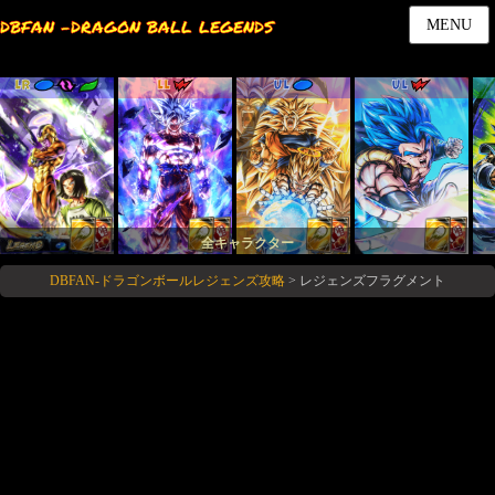
DBFAN -DRAGON BALL LEGENDS
MENU
LR
LL
UL
UL
全キャラクター
DBFAN-ドラゴンボールレジェンズ攻略
>
レジェンズフラグメント