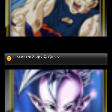
SPARKING!!-東の界王神シン