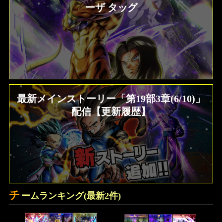
ーザ タッグ
最新メインストーリー「第19部3章(6/10)」
配信【更新履歴】
チ
ームランキング(最新2件)