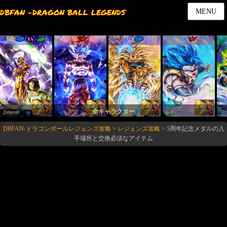
DBFAN -DRAGON BALL LEGENDS
MENU
LR
LL
UL
UL
全キャラクター
DBFAN-ドラゴンボールレジェンズ攻略
>
レジェンズ攻略
>
5周年記念メダルの入
手場所と交換必須なアイテム