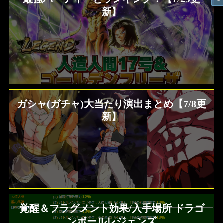
新】
ガシャ(ガチャ)大当たり演出まとめ【7/8更
新】
覚醒＆フラグメント効果/入手場所 ドラゴ
ンボールレジェンズ