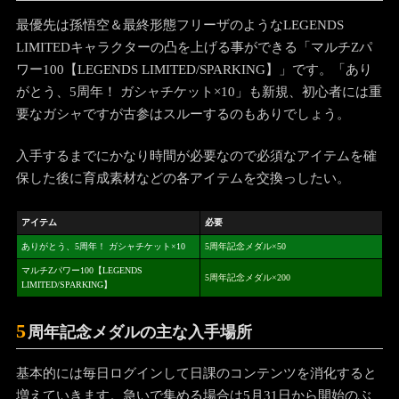
最優先は孫悟空＆最終形態フリーザのようなLEGENDS
LIMITEDキャラクターの凸を上げる事ができる「マルチZパ
ワー100【LEGENDS LIMITED/SPARKING】」です。「あり
がとう、5周年！ ガシャチケット×10」も新規、初心者には重
要なガシャですが古参はスルーするのもありでしょう。
入手するまでにかなり時間が必要なので必須なアイテムを確
保した後に育成素材などの各アイテムを交換っしたい。
アイテム
必要
ありがとう、5周年！ ガシャチケット×10
5周年記念メダル×50
マルチZパワー100【LEGENDS
5周年記念メダル×200
LIMITED/SPARKING】
5
周年記念メダルの主な入手場所
基本的には毎日ログインして日課のコンテンツを消化すると
増えていきます。急いで集める場合は5月31日から開始のぶ