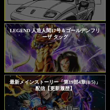
LEGEND 人造人間17号＆ゴールデンフリ
ーザ タッグ
最新メインストーリー「第19部4章(8/5)」
配信【更新履歴】