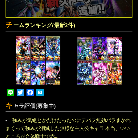
チ
ームランキング(最新2件)
Line
Twitter
Facebook
Hatena
キ
ャラ評価(募集中)
強みが気絶とかだけだったのにデバフ無効バラまかれ
まくって強みが消滅した無様な主人公キャラ 本当、いい
ところが合体戦士で赤...