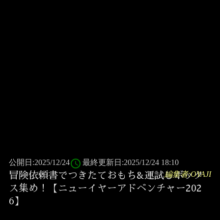
access_time
公開日:2025/12/24
最終更新日:2025/12/24 18:10
編集者:OYAJI
冒険依頼書でつきたておもち&運試しボック
ス集め！【ニューイヤーアドベンチャー202
6】