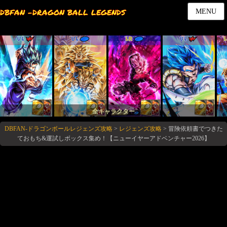
DBFAN -DRAGON BALL LEGENDS
MENU
UL
UL
LR
UL
全キャラクター
DBFAN-ドラゴンボールレジェンズ攻略
>
レジェンズ攻略
>
冒険依頼書でつきた
ておもち&運試しボックス集め！【ニューイヤーアドベンチャー2026】