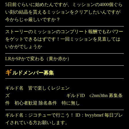
5日前ぐらいに始めたんですが、ミッションの4000個ぐら
い刻の結晶を貰えるミッションをクリアしたいんですが
今からじゃ厳しいですか？
ストーリーのミッションのコンプリート報酬でもZパワー
をゲットできるはずです！一回ミッションを見直しては
いかがでしょうか
LRかSPかで変わる（黄か赤か）
ギ
ルドメンバー募集
ギルド名 皆で楽しくレジェン
ズ ギルドID c2nm3thn 募集条
件 初心者歓迎 除名条件 特に無し
ギルド名：ジコチューで行こう！ ID：bvyybmef 毎日プレ
イされている方お願いします。