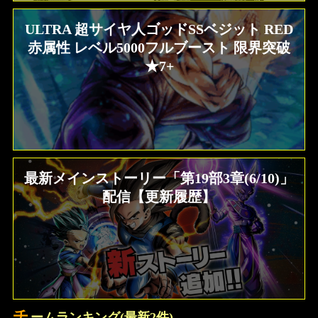
ULTRA 超サイヤ人ゴッドSSベジット RED
赤属性 レベル5000フルブースト 限界突破
★7+
最新メインストーリー「第19部3章(6/10)」
配信【更新履歴】
チ
ームランキング(最新2件)