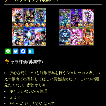
Line
Twitter
Facebook
Hatena
キ
ャラ評価(募集中)
肝心な時にいつも利敵行為を行うシャレッカス君。つ
えー紫出て出番決してほしい黄色詰めたい、こいつの顔
見たくない。所詮オリキ...
キャラがないから無理
えええ
たいへんだけどがんばって