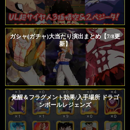
ガシャ(ガチャ)大当たり演出まとめ【7/8更
新】
覚醒＆フラグメント効果/入手場所 ドラゴ
ンボールレジェンズ