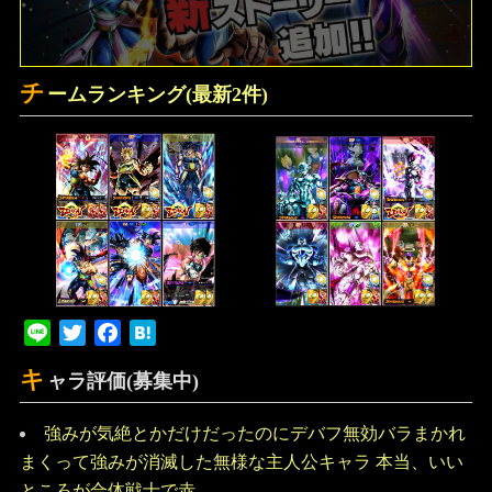
チ
ームランキング(最新2件)
Line
Twitter
Facebook
Hatena
キ
ャラ評価(募集中)
強みが気絶とかだけだったのにデバフ無効バラまかれ
まくって強みが消滅した無様な主人公キャラ 本当、いい
ところが合体戦士で赤...