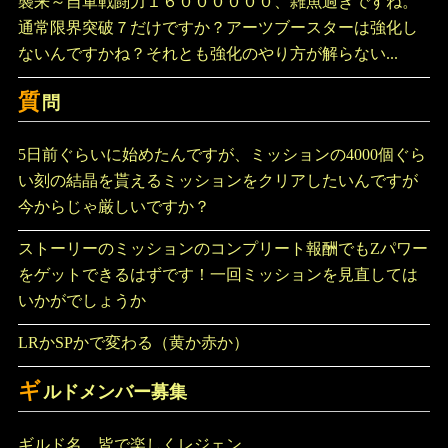
襲来～自軍戦闘力１６００００００、雑魚過ぎですね。
通常限界突破７だけですか？アーツブースターは強化し
ないんですかね？それとも強化のやり方が解らない...
質
問
5日前ぐらいに始めたんですが、ミッションの4000個ぐら
い刻の結晶を貰えるミッションをクリアしたいんですが
今からじゃ厳しいですか？
ストーリーのミッションのコンプリート報酬でもZパワー
をゲットできるはずです！一回ミッションを見直しては
いかがでしょうか
LRかSPかで変わる（黄か赤か）
ギ
ルドメンバー募集
ギルド名 皆で楽しくレジェン