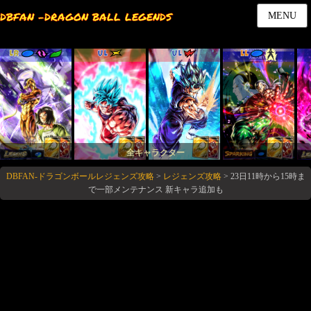
DBFAN -DRAGON BALL LEGENDS
MENU
LR
UL
UL
LL
全キャラクター
DBFAN-ドラゴンボールレジェンズ攻略
>
レジェンズ攻略
>
23日11時から15時ま
で一部メンテナンス 新キャラ追加も