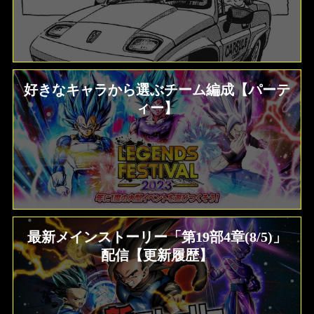
好きなキャラから選ぶチーム編成【パーテ
ィー】
最新メインストーリー「第19部4章(8/5)」
ソウル一覧効果、ステータス比較 ドラゴ
ンボールZ クロスキーパーズ
配信【更新履歴】