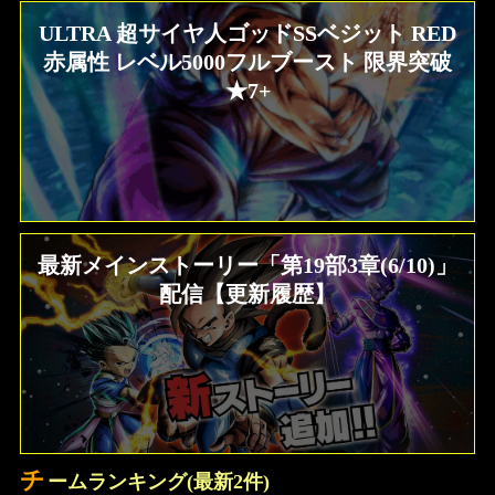
ULTRA 超サイヤ人ゴッドSSベジット RED
赤属性 レベル5000フルブースト 限界突破
★7+
最新メインストーリー「第19部3章(6/10)」
配信【更新履歴】
チ
ームランキング(最新2件)