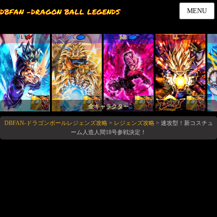
DBFAN -DRAGON BALL LEGENDS
MENU
UL
UL
LR
LL
全キャラクター
DBFAN-ドラゴンボールレジェンズ攻略
>
レジェンズ攻略
>
速攻型！新コスチュ
ーム人造人間18号参戦決定！