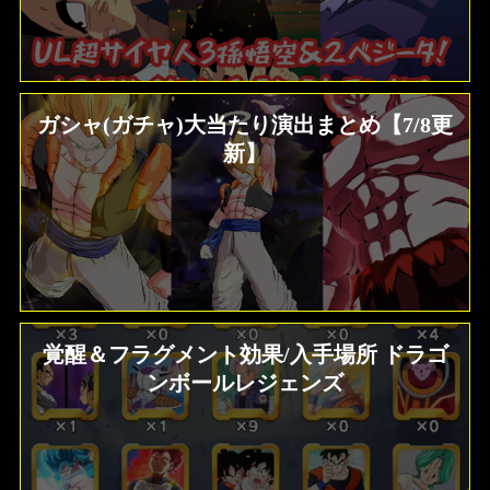
ガシャ(ガチャ)大当たり演出まとめ【7/8更
新】
覚醒＆フラグメント効果/入手場所 ドラゴ
ンボールレジェンズ