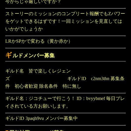
今からじゃ厳しいですか？
ストーリーのミッションのコンプリート報酬でもZパワー
をゲットできるはずです！一回ミッションを見直しては
いかがでしょうか
LRかSPかで変わる（黄か赤か）
ギ
ルドメンバー募集
ギルド名 皆で楽しくレジェン
ズ ギルドID c2nm3thn 募集条
件 初心者歓迎 除名条件 特に無し
ギルド名：ジコチューで行こう！ ID：bvyybmef 毎日プレ
イされている方お願いします。
ギルドID 3paqh9vu メンバー募集中