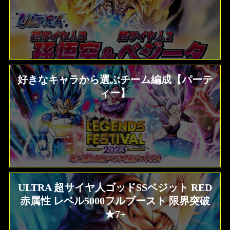
好きなキャラから選ぶチーム編成【パーテ
ィー】
ULTRA 超サイヤ人ゴッドSSベジット RED
赤属性 レベル5000フルブースト 限界突破
★7+