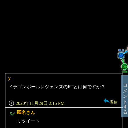
y
よ
コメントする
り:
ドラゴンボールレジェンズのRTとは何ですか？
返信
2020年11月29日 2:15 PM
よ
匿名さん
り:
リツイート