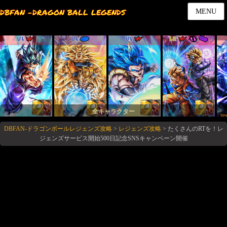
DBFAN -DRAGON BALL LEGENDS
MENU
UL
UL
UL
LR
全キャラクター
DBFAN-ドラゴンボールレジェンズ攻略
>
レジェンズ攻略
>
たくさんのRTを！レ
ジェンズサービス開始500日記念SNSキャンペーン開催