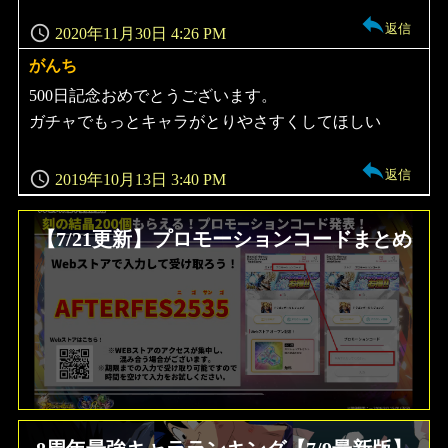
返信
2020年11月30日 4:26 PM
がんち
よ
り:
500日記念おめでとうございます。
ガチャでもっとキャラがとりやさすくしてほしい
返信
2019年10月13日 3:40 PM
【7/21更新】プロモーションコードまとめ