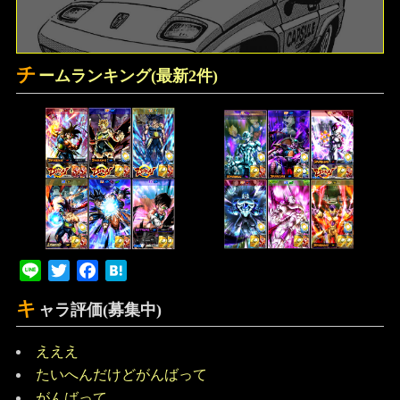
チ
ームランキング(最新2件)
Line
Twitter
Facebook
Hatena
キ
ャラ評価(募集中)
えええ
たいへんだけどがんばって
がんばって