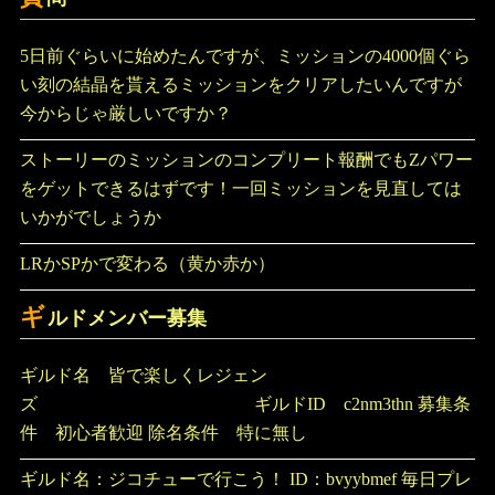
5日前ぐらいに始めたんですが、ミッションの4000個ぐら
い刻の結晶を貰えるミッションをクリアしたいんですが
今からじゃ厳しいですか？
ストーリーのミッションのコンプリート報酬でもZパワー
をゲットできるはずです！一回ミッションを見直しては
いかがでしょうか
LRかSPかで変わる（黄か赤か）
ギ
ルドメンバー募集
ギルド名 皆で楽しくレジェン
ズ ギルドID c2nm3thn 募集条
件 初心者歓迎 除名条件 特に無し
ギルド名：ジコチューで行こう！ ID：bvyybmef 毎日プレ