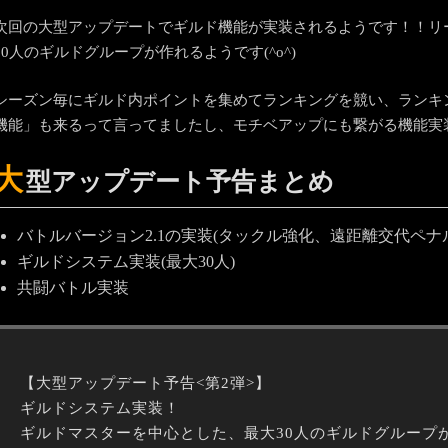
次回の大型アップデートでギルド機能が実装されるようです！！リ
30人のギルドグループが作れるようです(^o^)
シーズン毎にギルド内ポイントを集めてランキングを競い、ランキ
機能」も来るって言ってましたし、モチベアップにも繋がる機能実
大
型アップデート予告まとめ
バトルバージョン2.1の実装(タックル強化、遠距離交代ペナ
ギルドシステム実装(最大30人)
共闘バトル実装
【大型アップデート予告<第2弾>】
ギルドシステム実装！
ギルドマスターを中心とした、最大30人のギルドグループ