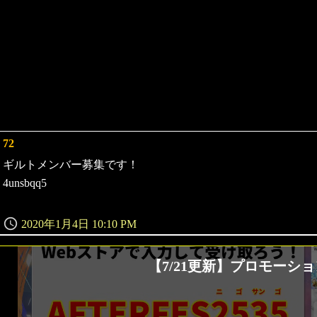
72
よ
り:
ギルトメンバー募集です！
4unsbqq5
2020年1月4日 10:10 PM
【7/21更新】プロモー