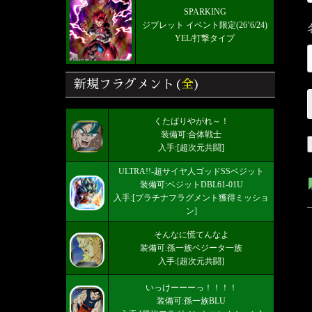
SPARKING
ジブレット イベント限定(26’6/24)
YEL/打撃タイプ
新規フラグメント(
全
)
くたばりやがれ～！
装備可:合体戦士
入手:[超次元共闘]
ULTRA!!-超サイヤ人ゴッドSSベジット
装備可:ベジットDBL61-01U
入手:[プラチナフラグメント獲得ミッショ
ン]
そんなに慌てんなよ
装備可:孫一族ベジータ一族
入手:[超次元共闘]
いっけーーーっ！！！！
装備可:孫一族BLU