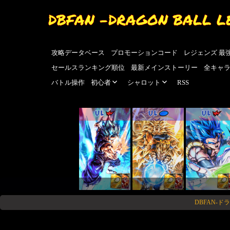
DBFAN -DRAGON BALL L
攻略データベース
プロモーションコード
レジェンズ 最
セールスランキング順位
最新メインストーリー
全キャ
バトル操作
初心者
シャロット
RSS
UL
UL
UL
DBFAN-