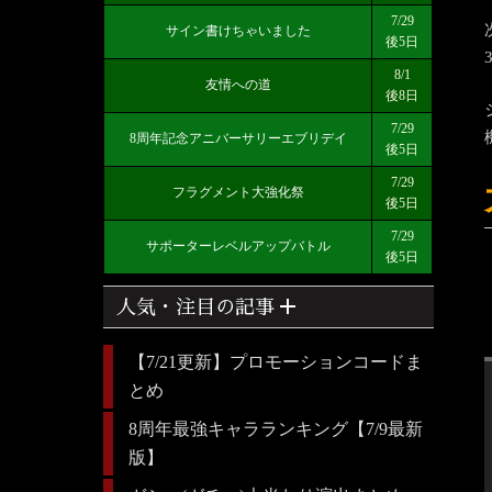
7/29
サイン書けちゃいました
後5日
8/1
友情への道
後8日
7/29
8周年記念アニバーサリーエブリデイ
後5日
7/29
フラグメント大強化祭
後5日
7/29
サポーターレベルアップバトル
後5日
add
人気・注目の記事
【7/21更新】プロモーションコードま
とめ
8周年最強キャラランキング【7/9最新
版】