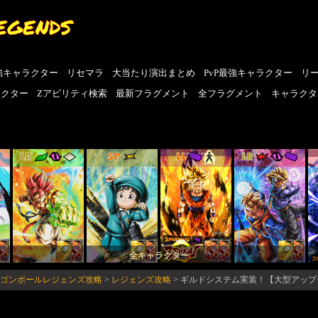
EGENDS
強キャラクター
リセマラ
大当たり演出まとめ
PvP最強キャラクター
リ
ラクター
Zアビリティ検索
最新フラグメント
全フラグメント
キャラクタ
LR
SP
LL
LR
全キャラクター
ドラゴンボールレジェンズ攻略
>
レジェンズ攻略
>
ギルドシステム実装！【大型アップ