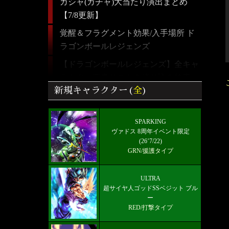
ガシャ(ガチャ)大当たり演出まとめ
【7/8更新】
覚醒＆フラグメント効果/入手場所 ド
ラゴンボールレジェンズ
【ドラゴンボールレジェンズ】全キャ
ラクター画像リスト＆絞り込み検索
新規キャラクター(
全
)
最強パーティーとランキング！【5/24
更新】
SPARKING
好きなキャラから選ぶチーム編成【パ
ヴァドス 8周年イベント限定
ーティー】
(26’7/22)
GRN/援護タイプ
ULTRA 超サイヤ人ゴッドSSベジット
RED赤属性 レベル5000フルブースト
ULTRA
限界突破★7+
超サイヤ人ゴッドSSベジット ブル
ー
最新メインストーリー「第19部3章
RED/打撃タイプ
(6/10)」配信【更新履歴】