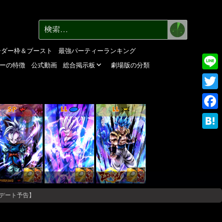
検
検
索
索:
ーダー枠＆ブースト
最強パーティーランキング
ーの特徴
公式動画
総合掲示板
劇場版の分類
Line
Twitte
SP
LL
LL
Faceb
Haten
デート予告】