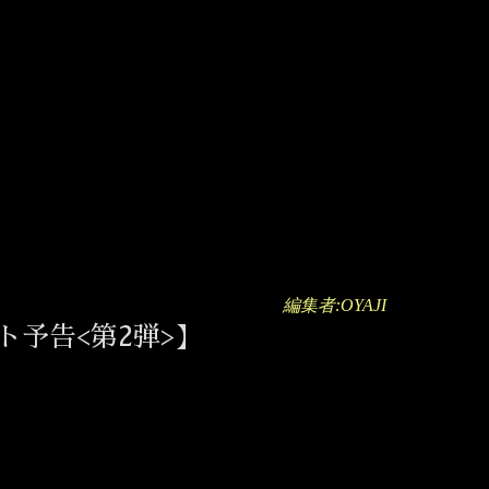
編集者:OYAJI
予告<第2弾>】