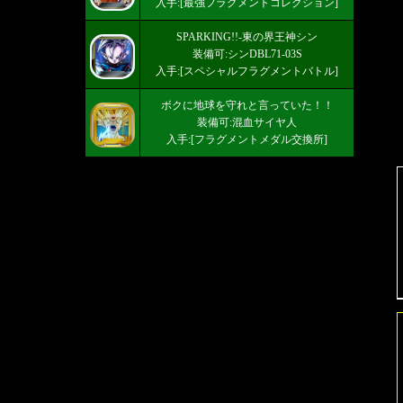
入手:[最強フラグメントコレクション]
SPARKING!!-東の界王神シン
装備可:シンDBL71-03S
入手:[スペシャルフラグメントバトル]
ボクに地球を守れと言っていた！！
装備可:混血サイヤ人
入手:[フラグメントメダル交換所]