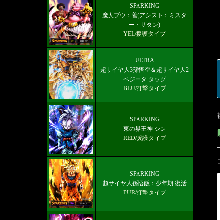
8周年フェスドラゴンボール探索QRコ
SPARKING
魔人ブウ：善(アシスト：ミスタ
ード交換(いでよ神龍)掲示板＆フレン
ー・サタン)
ド募集
YEL/援護タイプ
ULTRA
超サイヤ人3孫悟空＆超サイヤ人2
ベジータ タッグ
BLU/打撃タイプ
SPARKING
東の界王神 シン
RED/援護タイプ
SPARKING
超サイヤ人孫悟飯：少年期 復活
PUR/打撃タイプ