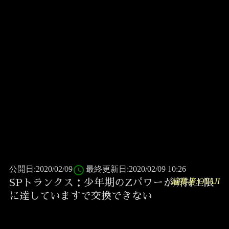
access_time
公開日:2020/02/09
最終更新日:2020/02/09 10:26
編集者:OYAJI
SPトランクス：少年期のZパワーが所持上限
に達していますで交換できない