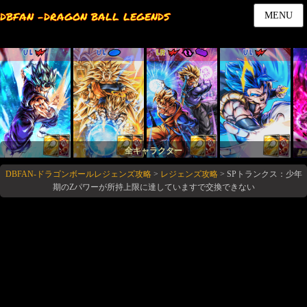
DBFAN -DRAGON BALL LEGENDS
MENU
UL
UL
LR
UL
全キャラクター
DBFAN-ドラゴンボールレジェンズ攻略
>
レジェンズ攻略
>
SPトランクス：少年
期のZパワーが所持上限に達していますで交換できない