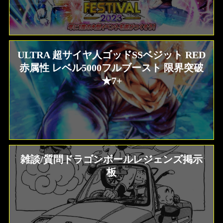
ULTRA 超サイヤ人ゴッドSSベジット RED
赤属性 レベル5000フルブースト 限界突破
★7+
雑談/質問ドラゴンボールレジェンズ掲示
板