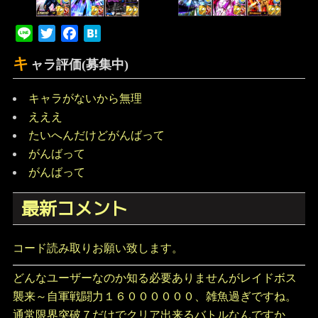
Line
Twitter
Facebook
Hatena
キ
ャラ評価(募集中)
キャラがないから無理
えええ
たいへんだけどがんばって
がんばって
がんばって
最新コメント
コード読み取りお願い致します。
どんなユーザーなのか知る必要ありませんがレイドボス
襲来～自軍戦闘力１６００００００、雑魚過ぎですね。
通常限界突破７だけでクリア出来るバトルなんですか