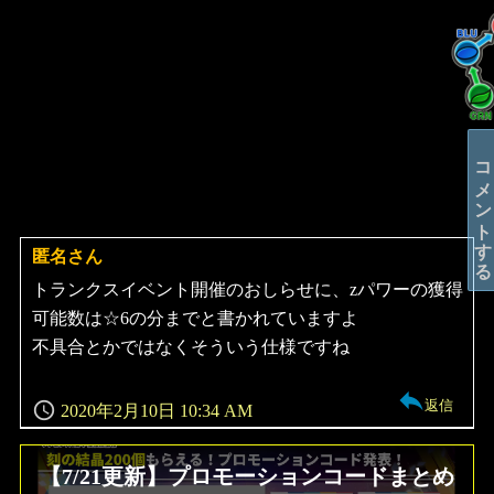
コメントする
匿名さん
よ
り:
トランクスイベント開催のおしらせに、zパワーの獲得
可能数は☆6の分までと書かれていますよ
不具合とかではなくそういう仕様ですね
返信
2020年2月10日 10:34 AM
【7/21更新】プロモーションコードまとめ