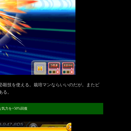
必殺技を使える。栽培マンならいいのだが。またビ
ある。
気力を+50%回復