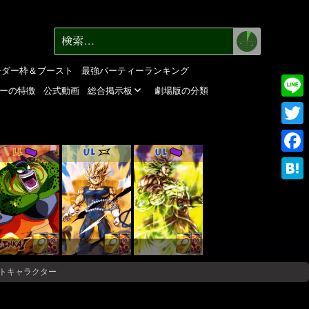
検
検
索
索:
ーダー枠＆ブースト
最強パーティーランキング
ーの特徴
公式動画
総合掲示板
劇場版の分類
Line
Twitte
LL
UL
UL
Faceb
Haten
ットキャラクター