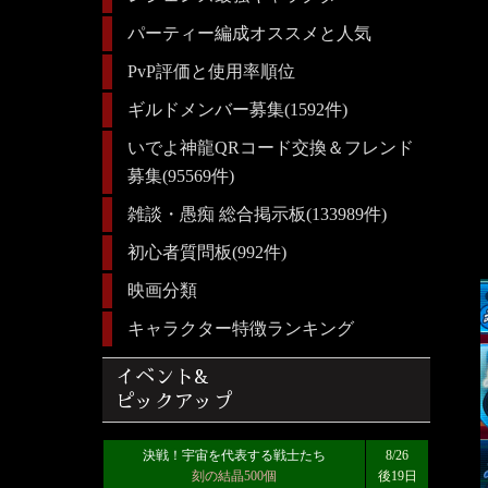
パーティー編成オススメと人気
PvP評価と使用率順位
ギルドメンバー募集(1592件)
いでよ神龍QRコード交換＆フレンド
募集(95569件)
雑談・愚痴 総合掲示板(133989件)
初心者質問板(992件)
映画分類
キャラクター特徴ランキング
イベント&
ピックアップ
決戦！宇宙を代表する戦士たち
8/26
刻の結晶500個
後19日