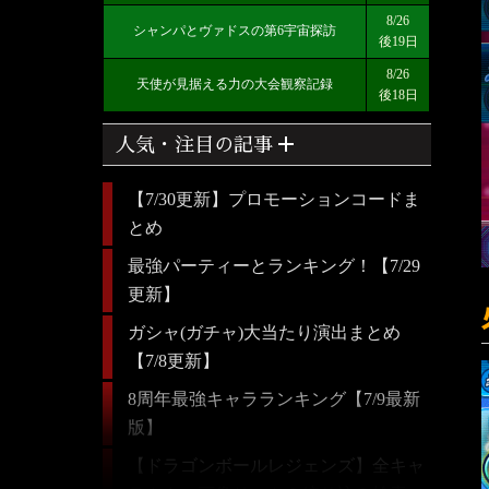
8/26
シャンパとヴァドスの第6宇宙探訪
後19日
8/26
天使が見据える力の大会観察記録
後18日
add
人気・注目の記事
【7/30更新】プロモーションコードま
とめ
最強パーティーとランキング！【7/29
更新】
ガシャ(ガチャ)大当たり演出まとめ
【7/8更新】
8周年最強キャラランキング【7/9最新
版】
【ドラゴンボールレジェンズ】全キャ