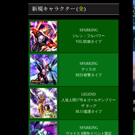
ラクター画像リスト＆絞り込み検索
新規キャラクター(
全
)
覚醒＆フラグメント効果/入手場所 ド
ラゴンボールレジェンズ
雑談/質問ドラゴンボールレジェンズ
SPARKING
ジレン：フルパワー
掲示板
YEL/防御タイプ
好きなキャラから選ぶチーム編成【パ
ーティー】
SPARKING
最新メインストーリー「第19部4章
ディスポ
(8/5)」配信【更新履歴】
RED/射撃タイプ
LEGEND 人造人間17号＆ゴールデン
フリーザ タッグ
LEGEND
人造人間17号＆ゴールデンフリー
ザ タッグ
BLU/援護タイプ
SPARKING
ヴァドス 8周年イベント限定