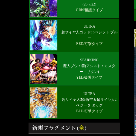
(26’7/22)
GRN/援護タイプ
ULTRA
超サイヤ人ゴッドSSベジット ブル
ー
RED/打撃タイプ
SPARKING
魔人ブウ：善(アシスト：ミスタ
ー・サタン)
YEL/援護タイプ
ULTRA
超サイヤ人3孫悟空＆超サイヤ人2
ベジータ タッグ
BLU/打撃タイプ
新規フラグメント(
全
)