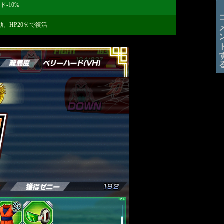
-10%
コメン
。HP20％で復活