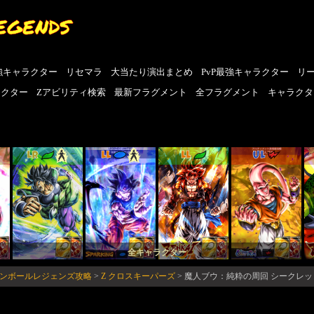
EGENDS
強キャラクター
リセマラ
大当たり演出まとめ
PvP最強キャラクター
リ
ラクター
Zアビリティ検索
最新フラグメント
全フラグメント
キャラクタ
LR
LL
LL
UL
全キャラクター
ラゴンボールレジェンズ攻略
>
Z クロスキーパーズ
>
魔人ブウ：純粋の周回 シークレ