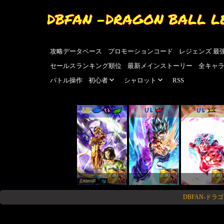
DBFAN -DRAGON BALL L
攻略データベース
プロモーションコード
レジェンズ 最
セールスランキング順位
最新メインストーリー
全キャ
バトル操作
初心者
シャロット
RSS
LR
UL
UL
DBFAN-ド