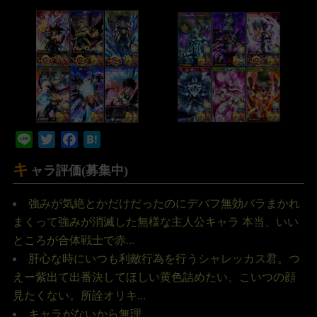
Line
Twitter
Facebook
Hatena
キ
ャラ評価(募集中)
強みが気絶とかだけだったのにデバフ無効バラまかれ
まくって強みが消滅した無様な主人公キャラ 本当、いい
ところが合体戦士で赤...
肝心な時にいつも利敵行為を行うシャレッカス君。つ
えー紫出て出番決してほしい黄色詰めたい、こいつの顔
見たくない。所詮オリキ...
キャラがないから無理