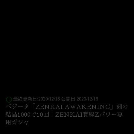
access_time
最終更新日:2020/12/16 公開日:2020/12/16
ベジータ「ZENKAI AWAKENING」刻の
結晶1000で10回！ZENKAI覚醒Zパワー専
用ガシャ