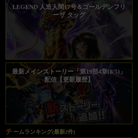
LEGEND 人造人間17号＆ゴールデンフリ
ーザ タッグ
最新メインストーリー「第19部4章(8/5)」
配信【更新履歴】
チ
ームランキング(最新2件)