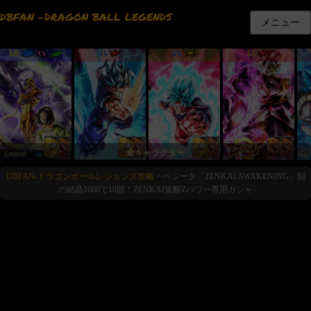
DBFAN -DRAGON BALL LEGENDS
メニュー
LR
UL
UL
LL
全キャラクター
DBFAN-ドラゴンボールレジェンズ攻略
>
ベジータ「ZENKAI AWAKENING」刻
の結晶1000で10回！ZENKAI覚醒Zパワー専用ガシャ