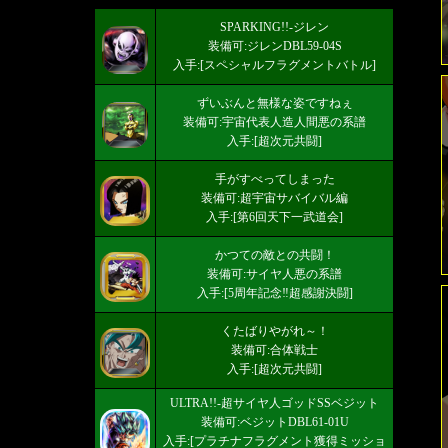
SPARKING!!-ジレン
装備可:ジレンDBL59-04S
入手:[スペシャルフラグメントバトル]
ずいぶんと無様な姿ですねぇ
装備可:宇宙代表人造人間悪の系譜
入手:[超次元共闘]
手がすべってしまった
装備可:超宇宙サバイバル編
入手:[第6回天下一武道会]
かつての敵との共闘！
装備可:サイヤ人悪の系譜
入手:[5周年記念‼超感謝決闘]
くたばりやがれ～！
装備可:合体戦士
入手:[超次元共闘]
ULTRA!!-超サイヤ人ゴッドSSベジット
装備可:ベジットDBL61-01U
入手:[プラチナフラグメント獲得ミッショ