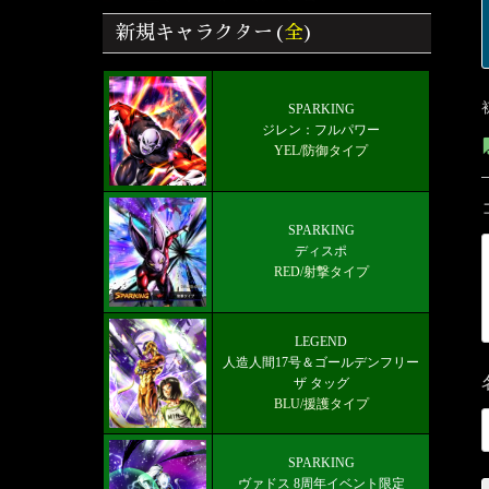
ラゴンボールレジェンズ
新規キャラクター(
全
)
【ドラゴンボールレジェンズ】全キャ
ラクター画像リスト＆絞り込み検索
好きなキャラから選ぶチーム編成【パ
SPARKING
ジレン：フルパワー
ーティー】
YEL/防御タイプ
雑談/質問ドラゴンボールレジェンズ
掲示板
SPARKING
LEGEND 人造人間17号＆ゴールデン
ディスポ
フリーザ タッグ
RED/射撃タイプ
最新メインストーリー「第19部4章
(8/5)」配信【更新履歴】
LEGEND
人造人間17号＆ゴールデンフリー
ザ タッグ
BLU/援護タイプ
SPARKING
ヴァドス 8周年イベント限定