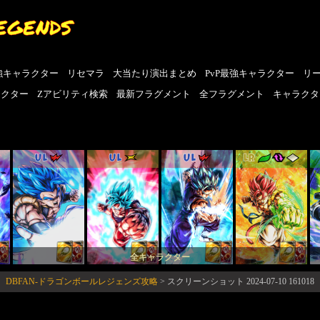
EGENDS
強キャラクター
リセマラ
大当たり演出まとめ
PvP最強キャラクター
リ
ラクター
Zアビリティ検索
最新フラグメント
全フラグメント
キャラクタ
UL
UL
UL
LR
全キャラクター
DBFAN-ドラゴンボールレジェンズ攻略
>
スクリーンショット 2024-07-10 161018