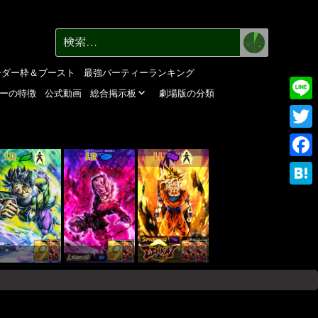
検
検
索
索:
ーダー枠＆ブースト
最強パーティーランキング
ーの特徴
公式動画
総合掲示板
劇場版の分類
Line
Twitte
LR
LR
LL
Faceb
Haten