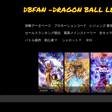
DBFAN -DRAGON BALL L
攻略データベース
プロモーションコード
レジェンズ 最
セールスランキング順位
最新メインストーリー
全キャ
バトル操作
初心者
シャロット
RSS
LR
UL
LL