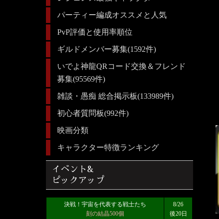
パーティー編成オススメと人気
PvP評価と使用率順位
ギルドメンバー募集(1592件)
いでよ神龍QRコード交換＆フレンド
募集(95569件)
雑談・愚痴 総合掲示板(133989件)
初心者質問板(992件)
映画分類
キャラクター特徴ランキング
イベント&
ピックアップ
決戦！宇宙を代表する戦士たち
8/26
刻の結晶500個
後20日