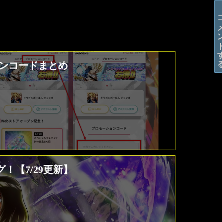
コメン
ションコードまとめ
！【7/29更新】