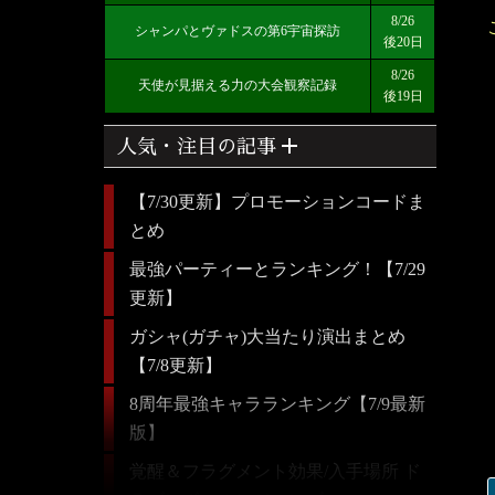
8/26
シャンパとヴァドスの第6宇宙探訪
後20日
8/26
天使が見据える力の大会観察記録
後19日
add
人気・注目の記事
【7/30更新】プロモーションコードま
とめ
最強パーティーとランキング！【7/29
更新】
ガシャ(ガチャ)大当たり演出まとめ
【7/8更新】
8周年最強キャラランキング【7/9最新
版】
覚醒＆フラグメント効果/入手場所 ド