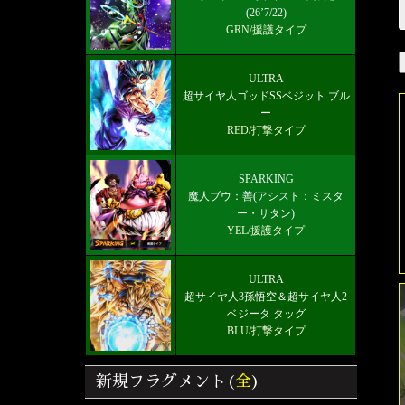
(26’7/22)
GRN/援護タイプ
ULTRA
超サイヤ人ゴッドSSベジット ブル
ー
RED/打撃タイプ
SPARKING
魔人ブウ：善(アシスト：ミスタ
ー・サタン)
YEL/援護タイプ
ULTRA
超サイヤ人3孫悟空＆超サイヤ人2
ベジータ タッグ
BLU/打撃タイプ
新規フラグメント(
全
)