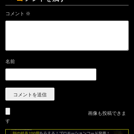
コメント
※
名前
画像も投稿できま
す