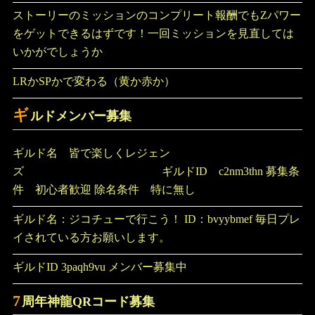
ストーリーのミッションのコンプリート報酬でもZパワー
をゲットできるはずです！一回ミッションを見直しては
いかがでしょうか
LRかSPかで変わる（黄か赤か）
ギ
ルドメンバー募集
ギルド名 皆で楽しくレジェン
ズ ギルドID c2nm3thn 募集条
件 初心者歓迎 除名条件 特に無し
ギルド名：ジコチューで行こう！ ID：bvyybmef 毎日プレ
イされている方お願いします。
ギルドID 3paqh9vu メンバー募集中
7
周年神龍QRコード募集