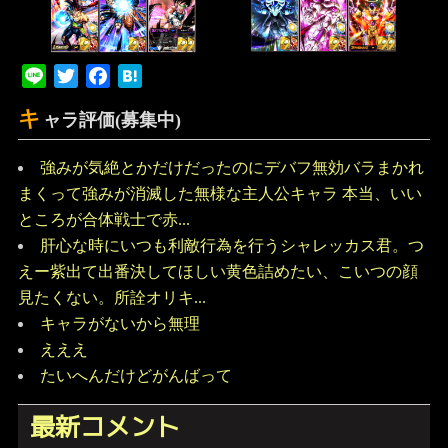
Line
Twitter
Facebook
Hatena
キ
ャラ評価(募集中)
強みが気絶とかだけだったのにデバフ無効バラまかれ
まくって強みが消滅した無様な主人公キャラ 本当、いい
ところが合体戦士で赤...
肝心な時にいつも利敵行為を行うシャレッカス君。つ
えー紫出て出番決してほしい黄色詰めたい、こいつの顔
見たくない。所詮オリキ...
キャラがないから無理
えええ
たいへんだけどがんばって
最新コメント