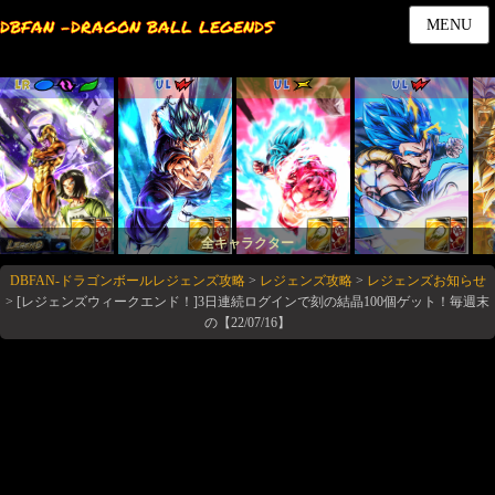
DBFAN -DRAGON BALL LEGENDS
MENU
LR
UL
UL
UL
全キャラクター
DBFAN-ドラゴンボールレジェンズ攻略
>
レジェンズ攻略
>
レジェンズお知らせ
>
[レジェンズウィークエンド！]3日連続ログインで刻の結晶100個ゲット！毎週末
の【22/07/16】