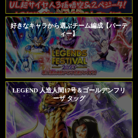
好きなキャラから選ぶチーム編成【パーテ
ィー】
LEGEND 人造人間17号＆ゴールデンフリ
ソウル一覧効果、ステータス比較 ドラゴ
ンボールZ クロスキーパーズ
ーザ タッグ