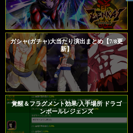
ガシャ(ガチャ)大当たり演出まとめ【7/8更
新】
覚醒＆フラグメント効果/入手場所 ドラゴ
ンボールレジェンズ