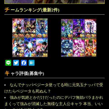
チ
ームランキング(最新2件)
Line
Twitter
Facebook
Hatena
キ
ャラ評価(募集中)
なんでナッパベジータ使ってる時に元気玉ナッパで受
けたらベジータも死ぬん？
強みが気絶とかだけだったのにデバフ無効バラまかれ
まくって強みが消滅した無様な主人公キャラ 本当、いい