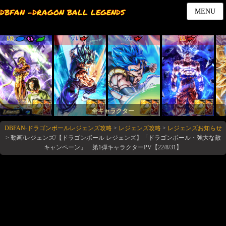
DBFAN -DRAGON BALL LEGENDS
MENU
LR
UL
UL
LL
全キャラクター
DBFAN-ドラゴンボールレジェンズ攻略
>
レジェンズ攻略
>
レジェンズお知らせ
>
動画/レジェンズ/【ドラゴンボール レジェンズ】「ドラゴンボール・強大な敵
キャンペーン」 第1弾キャラクターPV【22/8/31】