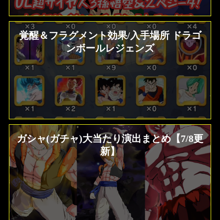
覚醒＆フラグメント効果/入手場所 ドラゴ
ンボールレジェンズ
ガシャ(ガチャ)大当たり演出まとめ【7/8更
新】