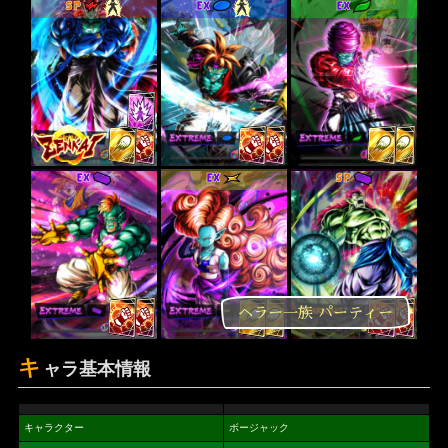
SP
EX
EX
EX
EX
SP
ヘラー一族 パーティー
キ
ャラ基本情報
キャラクター
ボージャック