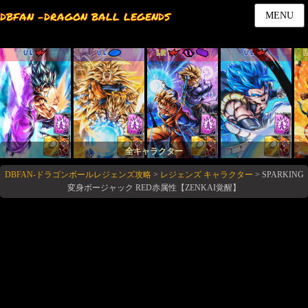
DBFAN -DRAGON BALL LEGENDS
MENU
UL
UL
LR
UL
全キャラクター
DBFAN-ドラゴンボールレジェンズ攻略
>
レジェンズ キャラクター
>
SPARKING
変身ボージャック RED赤属性【ZENKAI覚醒】