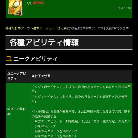
なし
(変身時)
コスト:30
特殊な打撃アーツ＆射撃アーツカードまとめ
にて特殊打撃射撃アーツを比較検索できます
各種アビリティ情報
ユ
ニークアビリティ
ユニークアビ
条件下で効果
リティ
「タグ：超サイヤ人」に対する、自身の与ダメージを15%アップ(消去不
可)
「タグ：サイヤ人」に対する、自身の与ダメージを15%アップ(消去不
可)
銀河一の暴れ
バトル開始から自身が変身する、または戦闘不能になるまでの間、以下
者
の効果を発動する
・味方の「エピソード：劇場版編」または「タグ：強大な敵」の与ダメ
ージを20%アップ
・自身の与ダメージを50%アップ
・自身の被ダメージを30%カット