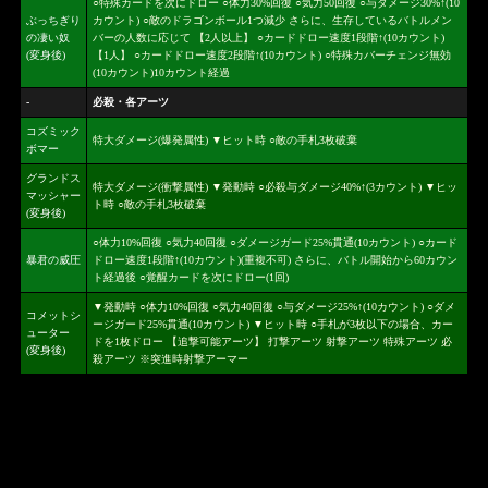
○特殊カードを次にドロー ○体力30%回復 ○気力50回復 ○与ダメージ30%↑(10
ぶっちぎり
カウント) ○敵のドラゴンボール1つ減少 さらに、生存しているバトルメン
の凄い奴
バーの人数に応じて 【2人以上】 ○カードドロー速度1段階↑(10カウント)
(変身後)
【1人】 ○カードドロー速度2段階↑(10カウント) ○特殊カバーチェンジ無効
(10カウント)10カウント経過
-
必殺・各アーツ
コズミック
特大ダメージ(爆発属性) ▼ヒット時 ○敵の手札3枚破棄
ボマー
グランドス
特大ダメージ(衝撃属性) ▼発動時 ○必殺与ダメージ40%↑(3カウント) ▼ヒッ
マッシャー
ト時 ○敵の手札3枚破棄
(変身後)
○体力10%回復 ○気力40回復 ○ダメージガード25%貫通(10カウント) ○カード
暴君の威圧
ドロー速度1段階↑(10カウント)(重複不可) さらに、バトル開始から60カウン
ト経過後 ○覚醒カードを次にドロー(1回)
▼発動時 ○体力10%回復 ○気力40回復 ○与ダメージ25%↑(10カウント) ○ダメ
コメットシ
ージガード25%貫通(10カウント) ▼ヒット時 ○手札が3枚以下の場合、カー
ューター
ドを1枚ドロー 【追撃可能アーツ】 打撃アーツ 射撃アーツ 特殊アーツ 必
(変身後)
殺アーツ ※突進時射撃アーマー