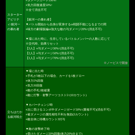
○ダメージガード150%↑
○気力回復速度50%↑
※全て消去不可
スターター
アビリテ
【銀河一の暴れ者】
ィ/銀河一
▼バトル開始から自身が変身するor戦闘不能になるまでの間
の暴れ者
○味方の劇場版編or強大な敵の与ダメージ20%↑(消去不可)
▼場に出た時に、生存しているバトルメンバーの人数に応じて
※交代時、効果リセット
【3人】○与ダメージ30%↑(消去不可)
【2人】○与ダメージ50%↑(消去不可)
【1人】○与ダメージ70%↑(消去不可)
※ノービスで開放
▼場に出た時
○手札が3枚以下の場合、カードを1枚ドロー
○体力5%回復
○気力30回復
○敵の手札1枚破棄
○敵に打撃・射撃アーツコスト5↑(10カウント)
▼カバーチェンジ時
○次に受けるコンボ中ダメージガード50%↑(重複不可)(消去不可)
立ちはだか
○被ダメージの属性相性不利を無効(3カウント)
る銀河戦士
○敵全体に待機カウント3付与
▼敵の攻撃終了時
○受けたダメージ20%回復(体力20%分まで)