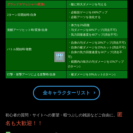
グランドスマッシャー(変身)
・敵に特大ダメージを与える
・必殺技ゲージを100%アップ
2ターン目開始時/自身
・必殺アーツを強化する
・体力を5%回復
覚醒アーツヒット時/変身/自身
・与ダメージを60%アップ(消去不可)
・気力回復速度を40アップ(消去不可)
・自身の与ダメージを20%アップ(消去不可)
・自身の被ダメージを25%カット(消去不可)
バトル開始時/複数
・自身の気力回復速度を50アップ(消去不
可)
・範囲内の味方の与ダメージを15%アップ
(3ターン)
打撃・射撃アーツによる攻撃時/自身
・被ダメージを10%カット(1ターン)
全キャラクターリスト
匿
初心者の質問・サイトへの要望・暇つぶしの雑談などご自由に。
名も大歓迎！！