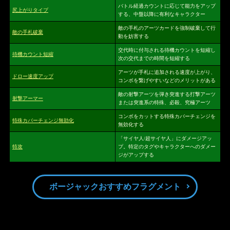
バトル経過カウントに応じて能力をアップ
尻上がりタイプ
する、中盤以降に有利なキャラクター
敵の手札のアーツカードを強制破棄して行
敵の手札破棄
動を妨害する
交代時に付与される待機カウントを短縮し
待機カウント短縮
次の交代までの時間を短縮する
アーツが手札に追加される速度が上がり、
ドロー速度アップ
コンボを繋げやすいなどのメリットがある
敵の射撃アーツを弾き突進する打撃アーツ
射撃アーマー
または突進系の特殊、必殺、究極アーツ
コンボをカットする特殊カバーチェンジを
特殊カバーチェンジ無効化
無効化する
「サイヤ人/超サイヤ人」にダメージアッ
特攻
プ。特定のタグやキャラクターへのダメー
ジがアップする
ボージャックおすすめフラグメント