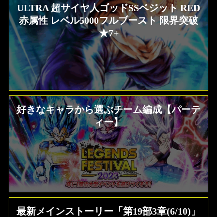
ULTRA 超サイヤ人ゴッドSSベジット RED
赤属性 レベル5000フルブースト 限界突破
★7+
好きなキャラから選ぶチーム編成【パーテ
ィー】
最新メインストーリー「第19部3章(6/10)」