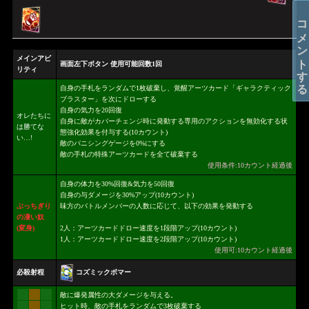
コメントする
メインアビ
画面左下ボタン 使用可能回数1回
リティ
自身の手札をランダムで1枚破棄し、覚醒アーツカード「ギャラクティック
ブラスター」を次にドローする
自身の気力を20回復
オレたちに
自身に敵がカバーチェンジ時に発動する専用のアクションを無効化する状
は勝てな
態強化効果を付与する(10カウント)
い…!
敵のバニシングゲージを0%にする
敵の手札の特殊アーツカードを全て破棄する
使用条件:10カウント経過後
自身の体力を30%回復&気力を50回復
自身の与ダメージを30%アップ(10カウント)
ぶっちぎり
味方のバトルメンバーの人数に応じて、以下の効果を発動する
の凄い奴
(変身)
2人：アーツカードドロー速度を1段階アップ(10カウント)
1人：アーツカードドロー速度を2段階アップ(10カウント)
使用可:10カウント経過後
コズミックボマー
必殺射程
敵に爆発属性の大ダメージを与える。
ヒット時、敵の手札をランダムで3枚破棄する