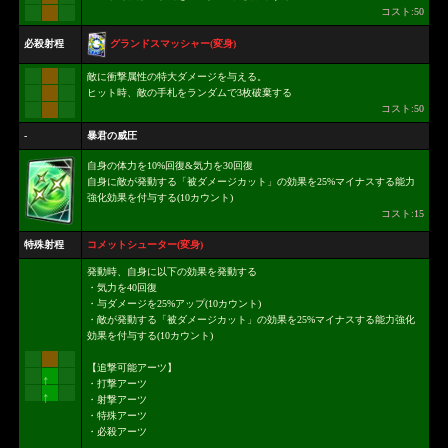
コスト:50
グランドスマッシャー(変身)
必殺射程
敵に衝撃属性の特大ダメージを与える。
ヒット時、敵の手札をランダムで3枚破棄する
コスト:50
-
暴君の威圧
自身の体力を10%回復&気力を30回復
自身に敵が発動する「被ダメージカット」の効果を25%マイナスする能力
強化効果を付与する(10カウント)
コスト:15
特殊射程
コメットシューター(変身)
発動時、自身に以下の効果を発動する
・気力を40回復
・与ダメージを25%アップ(10カウント)
・敵が発動する「被ダメージカット」の効果を25%マイナスする能力強化
効果を付与する(10カウント)
【追撃可能アーツ】
↑
・打撃アーツ
↑
・射撃アーツ
・特殊アーツ
・必殺アーツ