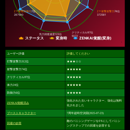
Z↑射撃防御力
7位
Z↑射撃攻撃力
74位
287590
372581
クリティカル
97位
気力回復速度
123位
5072
ステータス
変身時
ZENKAI覚醒(変身)
ユーザー評価
評価してください
打撃攻撃力312位
★★★
☆☆
射撃攻撃力74位
★★★★★
クリティカル97位
★★★★★
体力24位
★★★★★
防御力6位
★★★★★
強化された古いキャラクター、強化は無料
ZENKAI覚醒済み
化されました
ブーストキャラクター
7周年超時空決闘(2025-07-23)
敵のバニシングゲージを0％にしてバニシ
回避の妨害
ングステップでの回避を妨害する