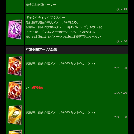
※突進時射撃アーマー
コスト:15
ギャラクティックブラスター
敵に衝撃属性の特大ダメージを与える。
発動時、自身の覚醒与ダメージを150%アップ(3カウント)
ヒット時、「フルパワーボージャック」へ変身する
※この攻撃によるダメージでは敵は戦闘不能にならない
コスト:20
-
打撃/射撃アーツの効果
発動時、自身の被ダメージを20%カット(3カウント)
コスト:20
なし
(変身時)
コスト:20
発動時、自身の被ダメージを20%カット(3カウント)
コスト:30