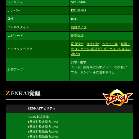
レアリティ
SPARKING
ナンバー
DBL36-03S
属性
RED
バトルスタイル
防御タイプ
エピソード
劇場版編
変身戦士
・
強大な敵
・
ヘラー一族
・
映画ド
キャラクタータグ
ラゴンボールZ銀河ギリギリ!!ぶっちぎりの
凄い奴
打撃 / 射撃
※バトル開始時に出撃メンバーの所持アー
所持アーツ
ツカードがデッキに追加される
Z
ENKAI覚醒
-
ZENKAIアビリティ
RED&劇場版編
○基礎打撃攻撃力15%↑
Ⅰ
○基礎射撃攻撃力15%↑
○基礎打撃防御力20%↑
○基礎射撃防御力20%↑