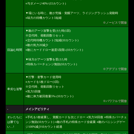
○与ダメージ40%↑(15カウント)
▼場にいる時に、敵が究極・覚醒アーツ、ライジングラッシュ発動時
○味方の待機カウント5短縮
※ノービスで開放
▼敵のアーツ攻撃を受けた時(1回)
※交代時、発動回数リセット
○交代時待機カウント2短縮(10カウント)
○敵の気力20減少
目論む時間
○敵にカードドロー速度1段階↓(10カウント)
▼味方がアーツ攻撃を受けた時
○特殊カバーチェンジ無効(10カウント)
※アデプトで開放
▼打撃・射撃カード使用時
○カードを1枚ドロー(1回)
※交代時、発動回数リセット
卑劣な追撃
○気力5回復
○敵に体力被回復量5%↓(10カウント)
※パワフルで開放
-
メインアビリティ
オレたちに
○手札を1枚破棄し、覚醒カードを次にドロー ○気力50回復 ○特殊カバーチェ
は勝てな
ンジ無効(10カウント) ○敵の手札の特殊カード全破棄 ○敵のバニシングゲー
い…!
ジ100%減少10カウント経過