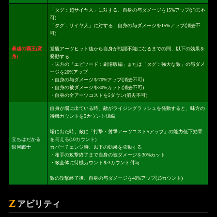
「タグ：超サイヤ人」に対する、自身の与ダメージを15%アップ(消去不
可)
「タグ：サイヤ人」に対する、自身の与ダメージを15%アップ(消去不
可)
暴虐の覇王(変
覚醒アーツヒット後から自身が戦闘不能になるまでの間、以下の効果を
身)
発動する
・味方の「エピソード：劇場版編」または「タグ：強大な敵」の与ダメ
ージを20%アップ
・自身の与ダメージを70%アップ(消去不可)
・自身の被ダメージを30%カット(消去不可)
・自身の全アーツコストを5ダウン(消去不可)
自身が場に出ている時、敵がライジングラッシュを発動すると、味方の
待機カウントを5カウント短縮
場に出た時、敵に「打撃・射撃アーツコスト5アップ」の能力低下効果
立ちはだかる
を与える(10カウント)
銀河戦士
カバーチェンジ時、以下の効果を発動する
・相手の攻撃終了まで自身の被ダメージを30%カット
・敵全体に待機カウントを3カウント付与
敵の攻撃終了後、自身の与ダメージを40%アップ(15カウント)
Z
アビリティ