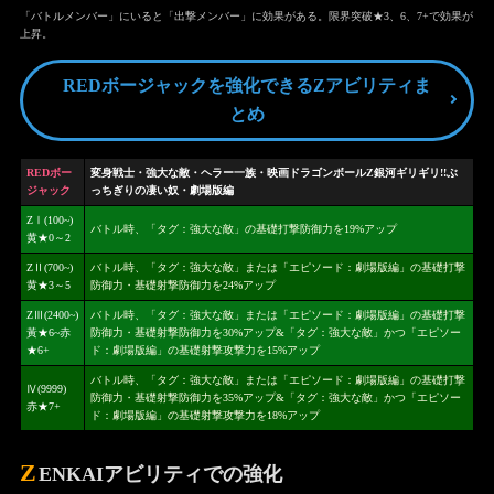
「バトルメンバー」にいると「出撃メンバー」に効果がある。限界突破★3、6、7+で効果が
上昇。
REDボージャックを強化できるZアビリティま
とめ
REDボー
変身戦士・強大な敵・ヘラー一族・映画ドラゴンボールZ銀河ギリギリ!!ぶ
ジャック
っちぎりの凄い奴・劇場版編
ZⅠ(100~)
バトル時、「タグ：強大な敵」の基礎打撃防御力を19%アップ
黄★0～2
ZⅡ(700~)
バトル時、「タグ：強大な敵」または「エピソード：劇場版編」の基礎打撃
黄★3～5
防御力・基礎射撃防御力を24%アップ
ZⅢ(2400~)
バトル時、「タグ：強大な敵」または「エピソード：劇場版編」の基礎打撃
黃★6~赤
防御力・基礎射撃防御力を30%アップ&「タグ：強大な敵」かつ「エピソー
★6+
ド：劇場版編」の基礎射撃攻撃力を15%アップ
バトル時、「タグ：強大な敵」または「エピソード：劇場版編」の基礎打撃
Ⅳ(9999)
防御力・基礎射撃防御力を35%アップ&「タグ：強大な敵」かつ「エピソー
赤★7+
ド：劇場版編」の基礎射撃攻撃力を18%アップ
Z
ENKAIアビリティでの強化