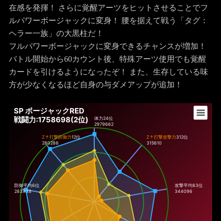
在感を発揮！ さらに覚醒アーツをヒットさせることでフ
ルパワーボージャックに変身！ 腰を据えて戦う「タグ：
ヘラー一族」の大黒柱だ！
フルパワーボージャックに変身できるチャンスが増加！
バトル開始から60カウント後、特殊アーツ使用でも覚醒
カードを引けるようになったぞ！ また、生存している味
方が少なくなるほど自身の与ダメアップが追加！
SP ボージャックRED
戦闘力:1758698(2位)
体力
24位
2979662
Z↑打撃防御力
12位
Z↑打撃攻撃力
312位
280286
315610
防御平均6位
攻撃平均83位
283938
344096