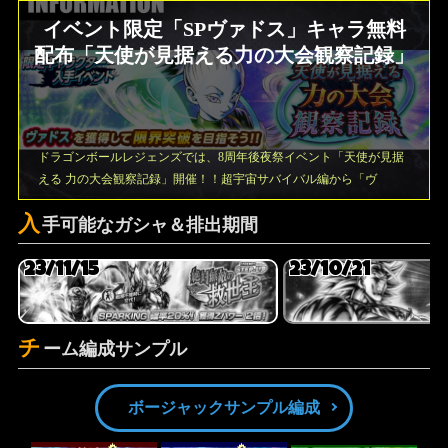
イベント限定「SPヴァドス」キャラ無料
配布「天使が見据える力の大会観察記録」
ドラゴンボールレジェンズでは、8周年後夜祭イベント「天使が見据
える 力の大会観察記録」開催！！超宇宙サバイバル編から「ヴ
入
手可能なガシャ＆排出期間
23/11/15
23/10/21
チ
ーム編成サンプル
ボージャックサンプル編成