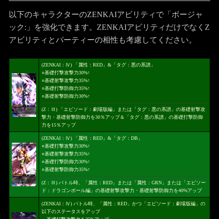
以下のキャラクターのZENKAIアビリティで「ボージャ
ック:」を強化できます。ZENKAIアビリティだけでなくZ
アビリティとパーティーの相性も考慮してください。
(ZENKAI：Ⅳ) 「属性：RED」&「タグ：悪の系譜」
○基礎打撃攻撃力30%↑
○基礎射撃攻撃力35%↑
○基礎打撃防御力35%↑
○基礎射撃防御力30%↑
(Z：Ⅲ) 「エピソード：劇場版編」または「タグ：悪の系譜」の基礎射撃攻
撃力・基礎射撃防御力を30％アップ＆「タグ：悪の系譜」の基礎打撃防御
力を15％アップ
(ZENKAI：Ⅳ) 「属性：RED」&「タグ：DB」
○基礎打撃攻撃力30%↑
○基礎射撃攻撃力35%↑
○基礎打撃防御力30%↑
○基礎射撃防御力35%↑
(Z：Ⅲ) バトル時、「属性：RED」または「属性：GRN」または「エピソー
ド：ドラゴンボール編」の基礎射撃攻撃力・基礎射撃防御力を40%アップ
(ZENKAI：Ⅳ) バトル時、「属性：RED」かつ「エピソード：劇場版編」の
以下のステータスをアップ