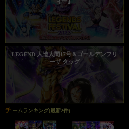
ィー】
LEGEND 人造人間17号＆ゴールデンフリ
ソウル一覧効果、ステータス比較 ドラゴ
ンボールZ クロスキーパーズ
ーザ タッグ
チ
ームランキング(最新2件)