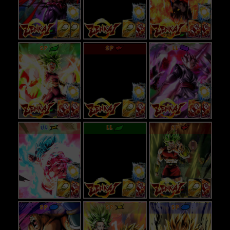
SP
SP
LL
UL
LL
SP
SP
SP
SP