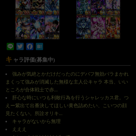
Line
Twitter
Facebook
Hatena
キ
ャラ評価(募集中)
強みが気絶とかだけだったのにデバフ無効バラまかれ
まくって強みが消滅した無様な主人公キャラ 本当、いい
ところが合体戦士で赤...
肝心な時にいつも利敵行為を行うシャレッカス君。つ
えー紫出て出番決してほしい黄色詰めたい、こいつの顔
見たくない。所詮オリキ...
キャラがないから無理
えええ