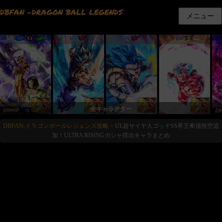
DBFAN -DRAGON BALL LEGENDS
メニュー
LR
UL
UL
UL
全キャラクター
DBFAN-ドラゴンボールレジェンズ攻略
>
UL超サイヤ人ゴッドSS界王拳孫悟空追
加！ULTRA RISINGガシャ排出キャラまとめ