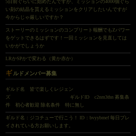
5日前ぐらいに始めたんですが、ミッションの4000個ぐら
い刻の結晶を貰えるミッションをクリアしたいんですが
今からじゃ厳しいですか？
ストーリーのミッションのコンプリート報酬でもZパワー
をゲットできるはずです！一回ミッションを見直しては
いかがでしょうか
LRかSPかで変わる（黄か赤か）
ギ
ルドメンバー募集
ギルド名 皆で楽しくレジェン
ズ ギルドID c2nm3thn 募集条
件 初心者歓迎 除名条件 特に無し
ギルド名：ジコチューで行こう！ ID：bvyybmef 毎日プレ
イされている方お願いします。