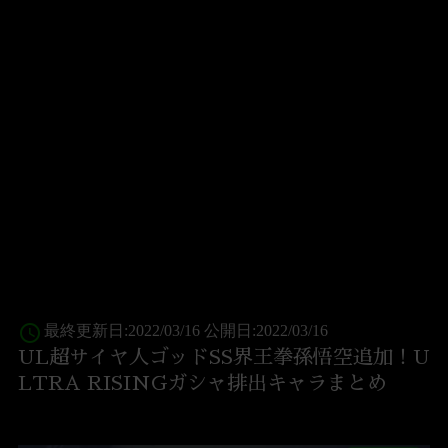
access_time
最終更新日:2022/03/16 公開日:2022/03/16
UL超サイヤ人ゴッドSS界王拳孫悟空追加！U
LTRA RISINGガシャ排出キャラまとめ