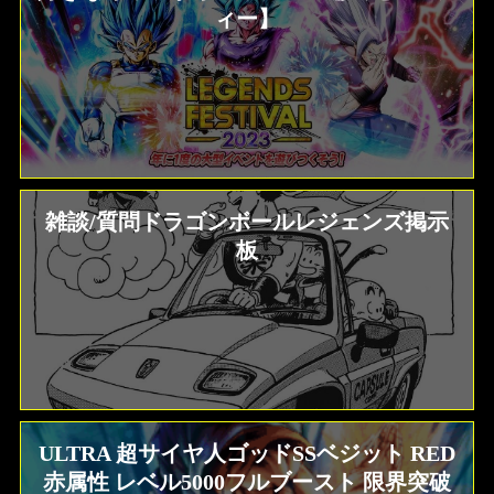
ィー】
雑談/質問ドラゴンボールレジェンズ掲示
板
ULTRA 超サイヤ人ゴッドSSベジット RED
赤属性 レベル5000フルブースト 限界突破