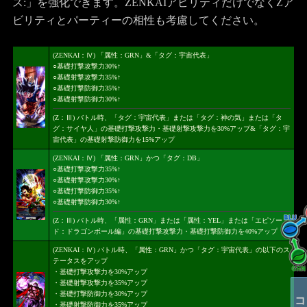
ス:」を強化できます。ZENKAIアビリティだけでなくZア
ビリティとパーティーの相性も考慮してください。
(ZENKAI：Ⅳ) 「属性：GRN」&「タグ：宇宙代表」
○基礎打撃攻撃力30%↑
○基礎射撃攻撃力35%↑
○基礎打撃防御力35%↑
○基礎射撃防御力30%↑
(Z：Ⅲ) バトル時、「タグ：宇宙代表」または「タグ：神の気」または「タ
グ：サイヤ人」の基礎打撃攻撃力・基礎射撃攻撃力を30%アップ&「タグ：宇
宙代表」の基礎射撃防御力を15%アップ
(ZENKAI：Ⅳ) 「属性：GRN」かつ「タグ：DB」
○基礎打撃攻撃力35%↑
○基礎射撃攻撃力30%↑
○基礎打撃防御力35%↑
○基礎射撃防御力30%↑
(Z：Ⅲ) バトル時、「属性：GRN」または「属性：YEL」または「エピソー
ド：ドラゴンボール編」の基礎打撃攻撃力・基礎打撃防御力を40%アップ
(ZENKAI：Ⅳ) バトル時、「属性：GRN」かつ「タグ：宇宙代表」の以下のス
テータスをアップ
・基礎打撃攻撃力を30%アップ
・基礎射撃攻撃力を35%アップ
・基礎打撃防御力を30%アップ
・基礎射撃防御力を35%アップ