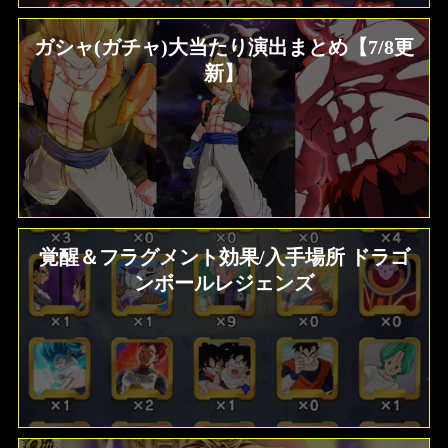
ガシャ(ガチャ)大当たり演出まとめ【7/8更
新】
覚醒＆フラグメント効果/入手場所 ドラゴ
ンボールレジェンズ