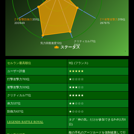
Z↑射撃防御力
351位
Z↑射撃攻撃力
319位
200949
297975
クリティカル
77位
気力回復速度
12位
5109
ステータス
セルラン最高順位
9位 (フランス)
ユーザー評価
★★★★★
打撃攻撃力703位
★
☆☆☆☆
射撃攻撃力319位
★★★
☆☆
クリティカル77位
★★★★★
体力537位
★★
☆☆☆
防御力637位
★
☆☆☆☆
タグ「神の気」だけが参加できるPvP(1月8
LEGENDS BATTLE ROYAL
日)
敵の手札のアーツカードを強制破棄して行