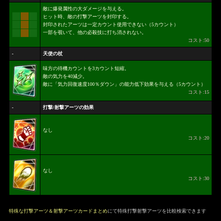
敵に爆発属性の大ダメージを与える。
ヒット時、敵の打撃アーツを封印する。
封印されたアーツは一定カウント使用できない（5カウント）
一部を覗いて、他の必殺技に打ち消されない。
コスト:50
-
天使の杖
味方の待機カウントを3カウント短縮。
敵の気力を40減少。
敵に「気力回復速度100％ダウン」の能力低下効果を与える（5カウント）
コスト:15
-
打撃/射撃アーツの効果
なし
コスト:20
なし
コスト:30
特殊な打撃アーツ＆射撃アーツカードまとめ
にて特殊打撃射撃アーツを比較検索できます