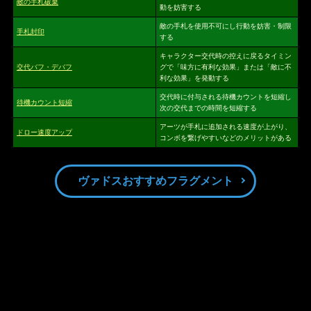
敵の手札破棄
動を妨害する
敵の手札を使用不可にし行動を妨害・制限
手札封印
する
キャラクター交代時の控えに戻るタイミン
交代バフ・デバフ
グで「味方に有利な効果」または「敵に不
利な効果」を発動する
交代時に付与される待機カウントを短縮し
待機カウント短縮
次の交代までの時間を短縮する
アーツが手札に追加される速度が上がり、
ドロー速度アップ
コンボを繋げやすいなどのメリットがある
ヴァドスおすすめフラグメント