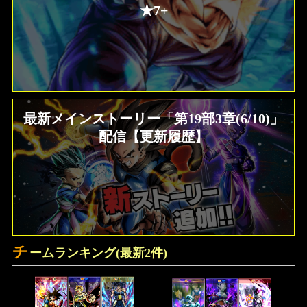
★7+
最新メインストーリー「第19部3章(6/10)」
配信【更新履歴】
チ
ームランキング(最新2件)