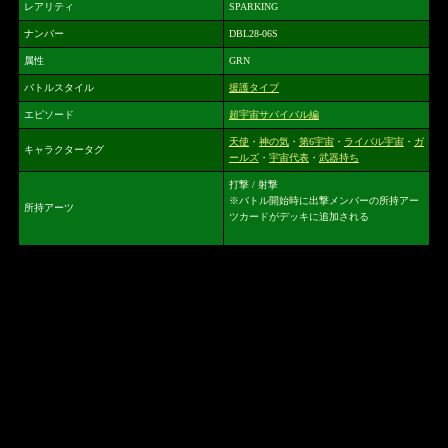
レアリティ
SPARKING
ナンバー
DBL28-06S
属性
GRN
バトルスタイル
援護タイプ
エピソード
超宇宙サバイバル編
天使
・
神の気
・
第6宇宙
・
ライバル宇宙
・
ガ
キャラクタータグ
ールズ
・
宇宙代表
・
武器持ち
打撃 / 射撃
※バトル開始時に出撃メンバーの所持アー
所持アーツ
ツカードがデッキに追加される