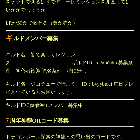
をゲットできるはずです！一回ミッションを見直しては
いかがでしょうか
LRかSPかで変わる（黄か赤か）
ギ
ルドメンバー募集
ギルド名 皆で楽しくレジェン
ズ ギルドID c2nm3thn 募集条
件 初心者歓迎 除名条件 特に無し
ギルド名：ジコチューで行こう！ ID：bvyybmef 毎日プレ
イされている方お願いします。
ギルドID 3paqh9vu メンバー募集中
7
周年神龍QRコード募集
ドラゴンボール探索の神龍との思い出のコードです。