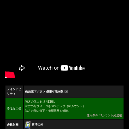
メインアビ
画面左下ボタン 使用可能回数1回
リティ
味方の体力を15％回復。
味方の与ダメージを30％アップ（60カウント）
冷徹な天使
味方の能力低下・状態異常を解除。
使用条件:15カウント経過後
粛清の光
必殺射程