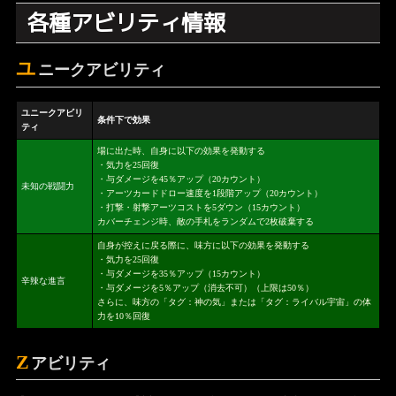
各種アビリティ情報
ユ
ニークアビリティ
ユニークアビリ
条件下で効果
ティ
場に出た時、自身に以下の効果を発動する
・気力を25回復
・与ダメージを45％アップ（20カウント）
未知の戦闘力
・アーツカードドロー速度を1段階アップ（20カウント）
・打撃・射撃アーツコストを5ダウン（15カウント）
カバーチェンジ時、敵の手札をランダムで2枚破棄する
自身が控えに戻る際に、味方に以下の効果を発動する
・気力を25回復
・与ダメージを35％アップ（15カウント）
辛辣な進言
・与ダメージを5％アップ（消去不可）（上限は50％）
さらに、味方の「タグ：神の気」または「タグ：ライバル宇宙」の体
力を10％回復
Z
アビリティ