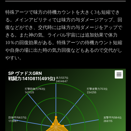
特殊アーツで味方の待機カウントを大きく3も短縮でき
る。メインアビリティでは味方の与ダメージアップ、回
復などができ、交代時には味方の与ダメージをアップで
きる。また神の気、ライバル宇宙には追加効果で体力
10％の回復効果がある。特殊アーツの待機カウント短縮
や自身の場に出た時の気力回復などもあるので交代がし
やすい。
SP ヴァドスGRN
戦闘力:1410811(491位)
体力
537位
2404647
打撃防御力
792位
打撃攻撃力
703位
147025
234255
防御平均637位
攻撃平均584位
173987
266115