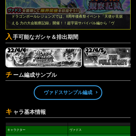
ドラゴンボールレジェンズでは、8周年後夜祭イベント「天使が見据
える 力の大会観察記録」開催！！超宇宙サバイバル編から「ヴ
入
手可能なガシャ＆排出期間
22/4/4
22/4/5
チ
ーム編成サンプル
ヴァドスサンプル編成
キ
ャラ基本情報
キャラクター
ヴァドス