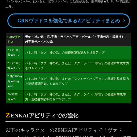
「バトルメンバー」にいると「出撃メンバー」に効果がある。限界突破★3、6、7+で効果が
上昇。
GRNヴァドスを強化できるZアビリティまとめ
GRNヴァ
天使・神の気・第6宇宙・ライバル宇宙・ガールズ・宇宙代表・武器持ち・
ドス
超宇宙サバイバル編
ZⅠ(100~)
バトル時「タグ：神の気」の基礎射撃攻撃力を19％アップ
黄★0～2
ZⅡ(700~)
バトル時「タグ：神の気」または「タグ：ライバル宇宙」の基礎射撃攻撃力
黄★3～5
を21％アップ
ZⅢ(2400~)
バトル時「タグ：神の気」または「タグ：ライバル宇宙」の基礎射撃攻撃力
黃★6~赤
を基礎射撃防御力を28％アップ
★6+
Ⅳ(9999)
バトル時「タグ：神の気」または「タグ：ライバル宇宙」の基礎射撃攻撃
赤★7+
力・基礎射撃防御力を32％アップ
Z
ENKAIアビリティでの強化
以下のキャラクターのZENKAIアビリティで「ヴァド