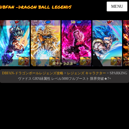
DBFAN -DRAGON BALL LEGENDS
MENU
UL
UL
LR
UL
全キャラクター
DBFAN-ドラゴンボールレジェンズ攻略
>
レジェンズ キャラクター
>
SPARKING
ヴァドス GRN緑属性 レベル5000フルブースト 限界突破★7+