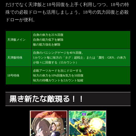
だけでなく天津飯と18号回復を上手く利用しつつ、18号の特
殊での必殺ドローも活用しましょう。18号の気力回復と必殺
ドローが便利。
自身の体力を25％回復
天津飯メイン
自身の能力低下を解除
敵の能力強化を解除
自身のバニシングゲージを40％回復。
天津飯特殊
1カウント毎に味方の「タグ：超戦士」または「属性：GRN」の体力
が徐々に回復する（15カウント）
必殺アーツカードを次にドローする
18号特殊
味方の体力を10%回復&気力を50回復
味方の待機カウントを2カウント短縮
黒き新たな敵現る！！
SP
EX