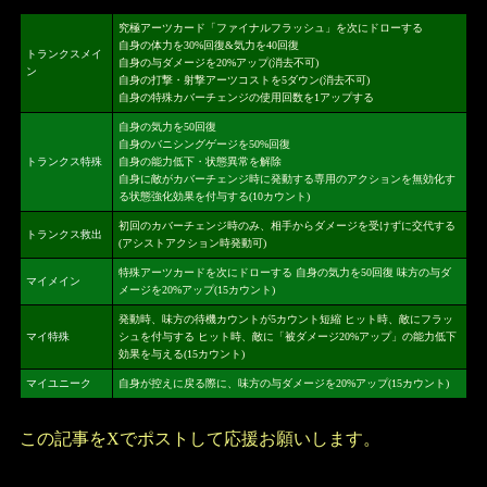
究極アーツカード「ファイナルフラッシュ」を次にドローする
自身の体力を30%回復&気力を40回復
トランクスメイ
自身の与ダメージを20%アップ(消去不可)
ン
自身の打撃・射撃アーツコストを5ダウン(消去不可)
自身の特殊カバーチェンジの使用回数を1アップする
自身の気力を50回復
自身のバニシングゲージを50%回復
トランクス特殊
自身の能力低下・状態異常を解除
自身に敵がカバーチェンジ時に発動する専用のアクションを無効化す
る状態強化効果を付与する(10カウント)
初回のカバーチェンジ時のみ、相手からダメージを受けずに交代する
トランクス救出
(アシストアクション時発動可)
特殊アーツカードを次にドローする 自身の気力を50回復 味方の与ダ
マイメイン
メージを20%アップ(15カウント)
発動時、味方の待機カウントが5カウント短縮 ヒット時、敵にフラッ
マイ特殊
シュを付与する ヒット時、敵に「被ダメージ20%アップ」の能力低下
効果を与える(15カウント)
マイユニーク
自身が控えに戻る際に、味方の与ダメージを20%アップ(15カウント)
この記事をXでポストして応援お願いします。