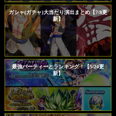
ガシャ(ガチャ)大当たり演出まとめ【7/8更
新】
最強パーティーとランキング！【5/24更
新】