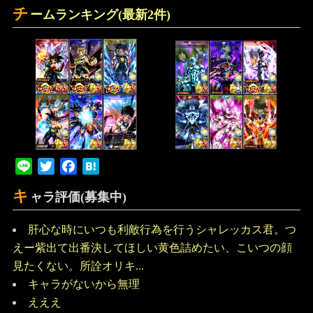
チ
ームランキング(最新2件)
Line
Twitter
Facebook
Hatena
キ
ャラ評価(募集中)
肝心な時にいつも利敵行為を行うシャレッカス君。つ
えー紫出て出番決してほしい黄色詰めたい、こいつの顔
見たくない。所詮オリキ...
キャラがないから無理
えええ