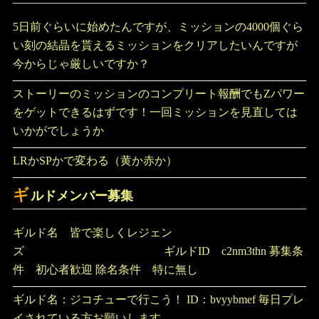
5日前ぐらいに始めたんですが、ミッションの4000個ぐら
い刻の結晶を貰えるミッションをクリアしたいんですが
今からじゃ厳しいですか？
ストーリーのミッションのコンプリート報酬でもZパワー
をゲットできるはずです！一回ミッションを見直しては
いかがでしょうか
LRかSPかで変わる（黄か赤か）
ギ
ルドメンバー募集
ギルド名 皆で楽しくレジェン
ズ ギルドID c2nm3thn 募集条
件 初心者歓迎 除名条件 特に無し
ギルド名：ジコチューで行こう！ ID：bvyybmef 毎日プレ
イされている方お願いします。