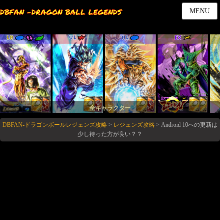
DBFAN -DRAGON BALL LEGENDS
MENU
LR
UL
UL
EX
全キャラクター
DBFAN-ドラゴンボールレジェンズ攻略
>
レジェンズ攻略
>
Android 10への更新は
少し待った方が良い？？