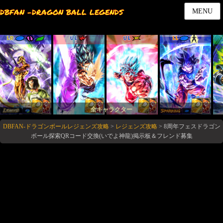
DBFAN -DRAGON BALL LEGENDS
MENU
LR
UL
UL
LL
全キャラクター
DBFAN-ドラゴンボールレジェンズ攻略
>
レジェンズ攻略
>
8周年フェスドラゴン
ボール探索QRコード交換(いでよ神龍)掲示板＆フレンド募集