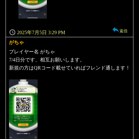
返信
2025年7月5日 3:29 PM
がちゃ
よ
り:
プレイヤー名 がちゃ
7/4日分です、相互お願いします。
新規の方はQRコード載せていればフレンド通します！