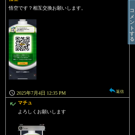
り:
悟空です？相互交換お願いします。
コメントする
返信
2025年7月4日 12:35 PM
よ
マチュ
り:
よろしくお願いします