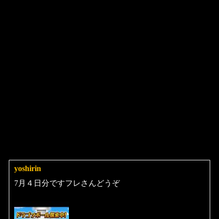
ビ
ゲ
ー
シ
ョ
ン
yoshirin
よ
り:
7月４日分ですフレさんどうぞ