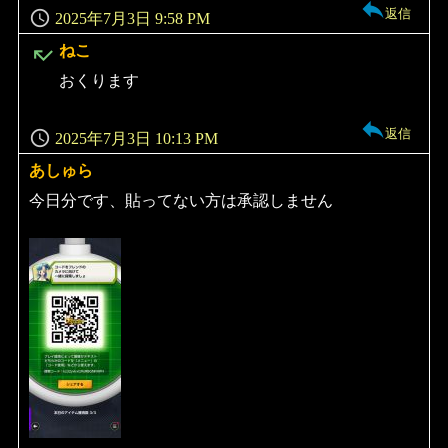
返信
2025年7月3日 9:58 PM
よ
ねこ
り:
おくります
返信
2025年7月3日 10:13 PM
あしゅら
よ
り:
今日分です、貼ってない方は承認しません