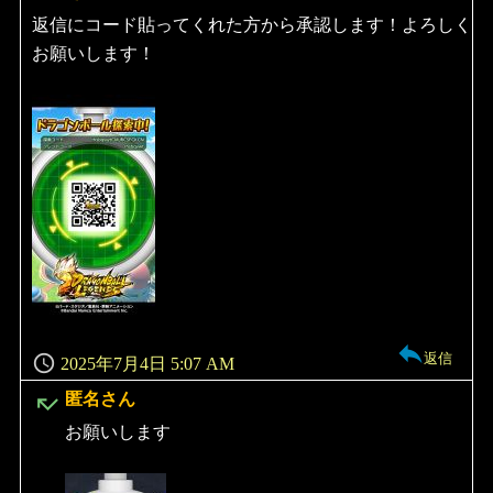
り:
返信にコード貼ってくれた方から承認します！よろしく
お願いします！
返信
2025年7月4日 5:07 AM
よ
匿名さん
り:
お願いします