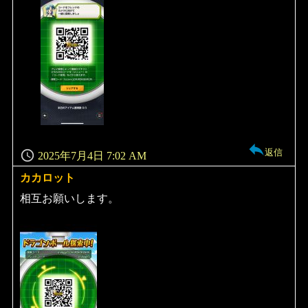
返信
2025年7月4日 7:02 AM
カカロット
よ
り:
相互お願いします。