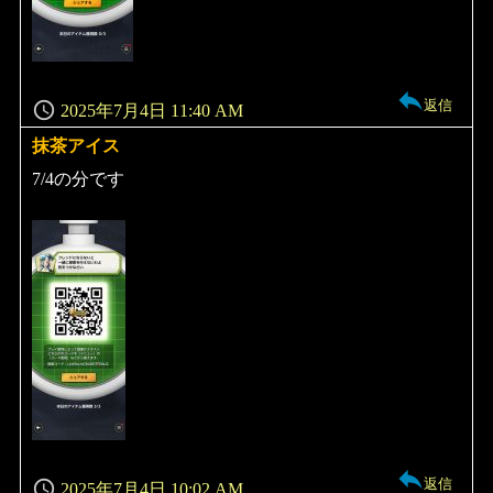
返信
2025年7月4日 11:40 AM
抹茶アイス
よ
り:
7/4の分です
返信
2025年7月4日 10:02 AM