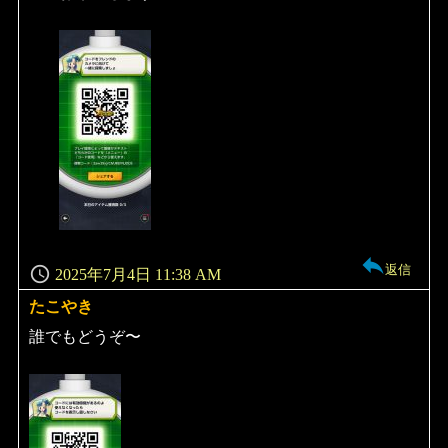
返信
2025年7月4日 11:38 AM
たこやき
よ
り:
誰でもどうぞ〜