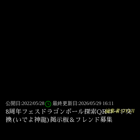
access_time
公開日:2022/05/28
最終更新日:2026/05/29 16:11
編集者:OYAJI
8周年フェスドラゴンボール探索QRコード交
換(いでよ神龍)掲示板＆フレンド募集