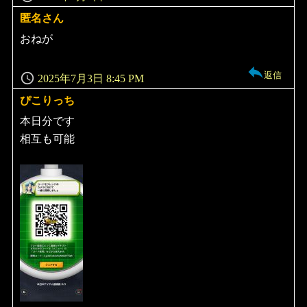
匿名さん
よ
り:
おねが
返信
2025年7月3日 8:45 PM
ぴこりっち
よ
り:
本日分です
相互も可能