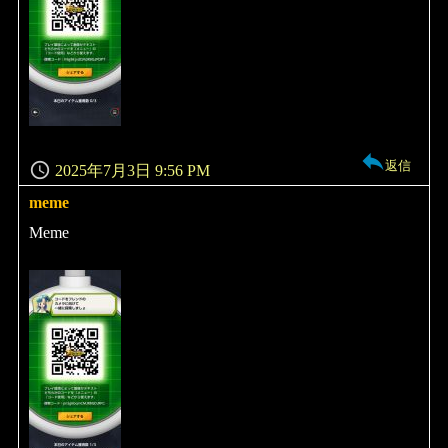
返信
2025年7月3日 9:56 PM
meme
よ
り:
Meme