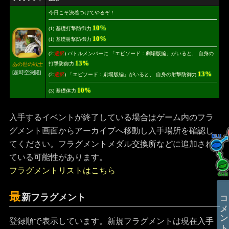
今日こそ決着つけてやるぞ！
10%
(1) 基礎打撃防御力
10%
(1) 基礎射撃防御力
(2:
選択
) バトルメンバーに 「エピソード：劇場版編」がいると、 自身の
13%
打撃防御力
あの世の戦士
[超時空決闘]
13%
(2:
選択
) 「エピソード：劇場版編」がいると、 自身の射撃防御力
10%
(3) 基礎体力
入手するイベントが終了している場合はゲーム内のフラ
グメント画面からアーカイブへ移動し入手場所を確認し
てください。フラグメントメダル交換所などに追加され
ている可能性があります。
フラグメントリストはこちら
コメントする
最
新フラグメント
登録順で表示しています。新規フラグメントは現在入手