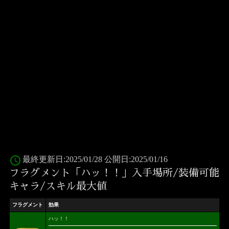
access_time
最終更新日:2025/01/28 公開日:2025/01/16
フラグメント「ハッ！！」入手場所/装備可能
キャラ/スキル最大値
フラグメント
効果
ハッ！！