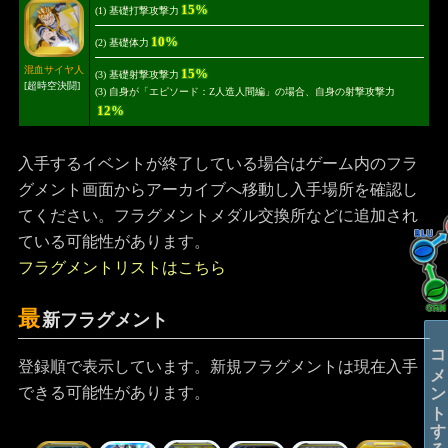
15%
(1) 基礎打撃攻撃力
10%
(2) 基礎体力
混血サイヤ人
15%
(3) 基礎射撃攻撃力
[超時空決闘]
(3) 自身が「エピソード：Z人造人間編」の場合、自身の射撃攻撃力
12%
入手するイベントが終了している場合はゲーム内のフラ
グメント画面からアーカイブへ移動し入手場所を確認し
てください。フラグメントメダル交換所などに追加され
ている可能性があります。
フラグメントリストはこちら
最
新フラグメント
コメントする
登録順で表示しています。新規フラグメントは現在入手
できる可能性があります。