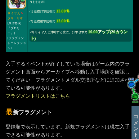
うおおお!!!
15.00％
(1) 基礎打撃防御力
サイヤ人
&
フリーザ軍
15.00％
(2) 基礎射撃防御力
[原作再現
「ブロリ
10.00アップ(20カウン
(3) サイヤ人と対峙する度に、打撃攻撃力
ー」]
ト)
[フラグメン
トコレクショ
ン]
入手するイベントが終了している場合はゲーム内のフラ
グメント画面からアーカイブへ移動し入手場所を確認し
てください。フラグメントメダル交換所などに追加され
ている可能性があります。
フラグメントリストはこちら
最
新フラグメント
コメントする
登録順で表示しています。新規フラグメントは現在入手
できる可能性があります。