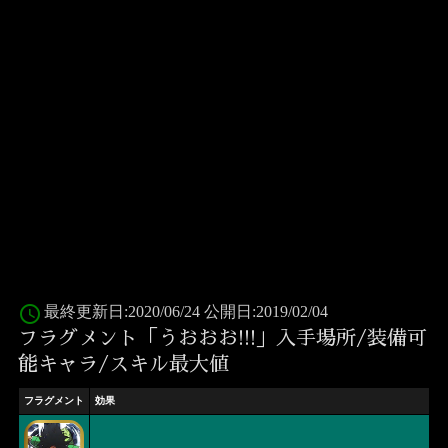
access_time
最終更新日:2020/06/24 公開日:2019/02/04
フラグメント「うおおお!!!」入手場所/装備可
能キャラ/スキル最大値
フラグメント
効果