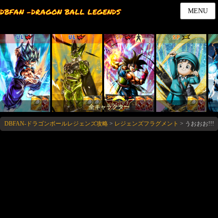
DBFAN -DRAGON BALL LEGENDS
MENU
UL
UL
SP
SP
全キャラクター
DBFAN-ドラゴンボールレジェンズ攻略
>
レジェンズフラグメント
>
うおおお!!!