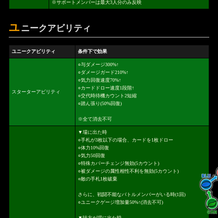
※サポートメンバーは最大3人分のみ反映
ユ
ニークアビリティ
ユニークアビリティ
条件下で効果
○与ダメージ300%↑
○ダメージガード210%↑
○気力回復速度70%↑
○カードドロー速度1段階↑
スターターアビリティ
○交代時待機カウント2短縮
○踏ん張り(50%回復)
※全て消去不可
▼場に出た時
○手札が3枚以下の場合、カードを1枚ドロー
○体力10%回復
○気力50回復
○特殊カバーチェンジ無効(5カウント)
○被ダメージの属性相性不利を無効(5カウント)
○敵の手札1枚破棄
さらに、戦闘不能なバトルメンバーがいる時(1回)
○ユニークゲージ増加量50%↑(消去不可)
▼味方が場に出た時