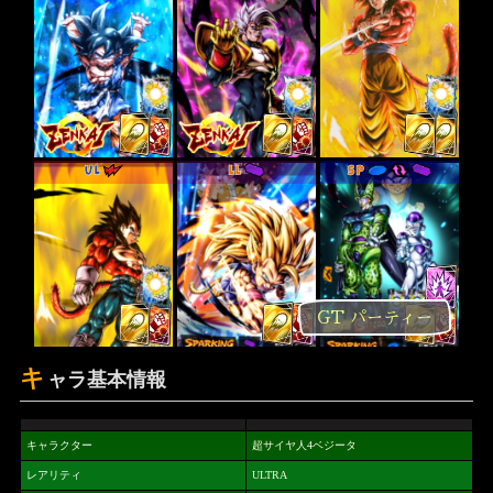
UL
LL
SP
GT パーティー
キ
ャラ基本情報
キャラクター
超サイヤ人4ベジータ
レアリティ
ULTRA