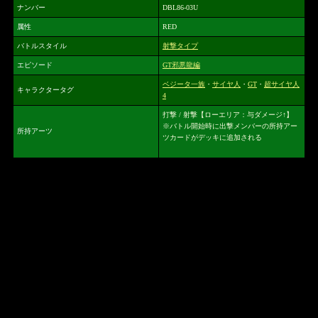
ナンバー
DBL86-03U
属性
RED
バトルスタイル
射撃タイプ
エピソード
GT邪悪龍編
ベジータ一族
・
サイヤ人
・
GT
・
超サイヤ人
キャラクタータグ
4
打撃 / 射撃【ローエリア：与ダメージ↑】
※バトル開始時に出撃メンバーの所持アー
所持アーツ
ツカードがデッキに追加される