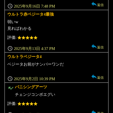
返信
2025年9月16日 7:48 PM
ウルトラ赤ベジータ4最強
よ
り:
弱いw
見ればわかる
評価:
返信
2025年9月13日 4:37 PM
ウルトラベジータ4
よ
り:
ベジータお前がナンバーワンだ
返信
2025年9月2日 10:39 PM
よ
バニシングアーツ
り:
チェンジコンボエグい
評価: