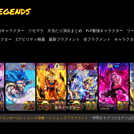
EGENDS
強キャラクター
リセマラ
大当たり演出まとめ
PvP最強キャラクター
リ
ラクター
Zアビリティ検索
最新フラグメント
全フラグメント
キャラクタ
UL
LL
LL
LR
全キャラクター
-ドラゴンボールレジェンズ攻略
>
レジェンズフラグメント
>
仲間をキズつけるヤツは