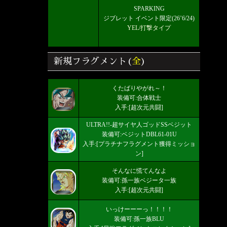
SPARKING
ジブレット イベント限定(26’6/24)
YEL/打撃タイプ
新規フラグメント(
全
)
くたばりやがれ～！
装備可:合体戦士
入手:[超次元共闘]
ULTRA!!-超サイヤ人ゴッドSSベジット
装備可:ベジットDBL61-01U
入手:[プラチナフラグメント獲得ミッショ
ン]
そんなに慌てんなよ
装備可:孫一族ベジータ一族
入手:[超次元共闘]
いっけーーーっ！！！！
装備可:孫一族BLU