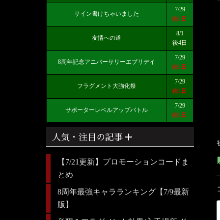
7/29
サイン書けちゃいました
後1日
8/1
友情への道
後4日
7/29
8周年記念アニバーサリーエブリデイ
後1日
7/29
フラグメント大強化祭
後1日
7/29
サポーターレベルアップバトル
後1日
add
人気・注目の記事
【7/21更新】プロモーションコードま
とめ
8周年最強キャラランキング【7/9最新
版】