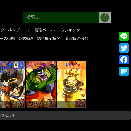
検
検
索
索:
ーダー枠＆ブースト
最強パーティーランキング
ーの特徴
公式動画
総合掲示板
劇場版の分類
Line
Twitte
LL
LL
UL
Faceb
Haten
許さねえぞ！