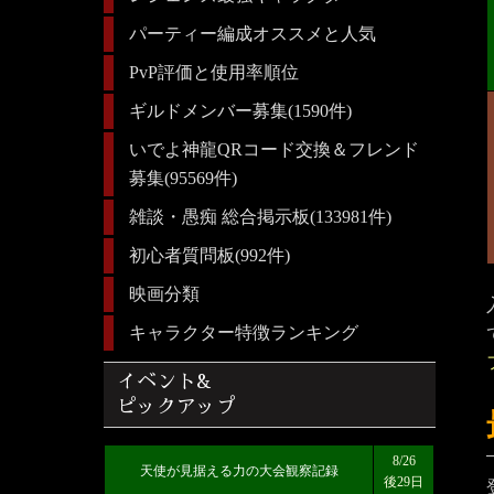
パーティー編成オススメと人気
PvP評価と使用率順位
ギルドメンバー募集(1590件)
いでよ神龍QRコード交換＆フレンド
募集(95569件)
雑談・愚痴 総合掲示板(133981件)
初心者質問板(992件)
映画分類
キャラクター特徴ランキング
イベント&
ピックアップ
8/26
天使が見据える力の大会観察記録
後29日