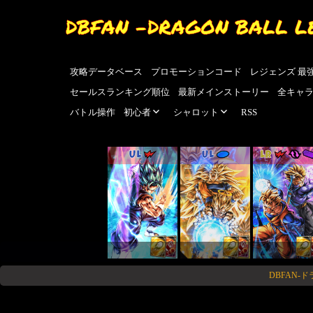
DBFAN -DRAGON BALL L
攻略データベース
プロモーションコード
レジェンズ 最
セールスランキング順位
最新メインストーリー
全キャ
バトル操作
初心者
シャロット
RSS
UL
UL
LR
DBFAN