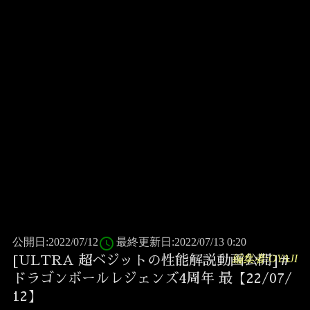
access_time
公開日:2022/07/12
最終更新日:2022/07/13 0:20
編集者:OYAJI
[ULTRA 超ベジットの性能解説動画公開]＃
ドラゴンボールレジェンズ4周年 最【22/07/
12】