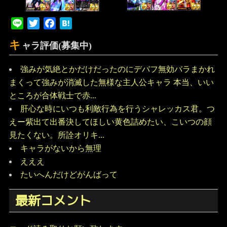
Line
Twitter
Facebook
Hatena
キ
ャラ評価(募集中)
強みが気絶とかだけだったのにデバフ無効バラまかれ
まくって強みが消滅した無様な主人公キャラ 本当、いい
ところが合体戦士で赤...
肝心な時にいつも利敵行為を行うシャレッカス君。つ
えー紫出て出番決してほしい黄色詰めたい、こいつの顔
見たくない。所詮オリキ...
キャラがないから無理
えええ
たいへんだけどがんばって
最新コメント