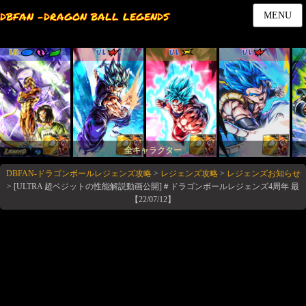
DBFAN -DRAGON BALL LEGENDS
MENU
LR
UL
UL
UL
全キャラクター
DBFAN-ドラゴンボールレジェンズ攻略
>
レジェンズ攻略
>
レジェンズお知らせ
>
[ULTRA 超ベジットの性能解説動画公開]＃ドラゴンボールレジェンズ4周年 最
【22/07/12】