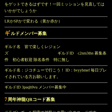
をゲットできるはずです！一回ミッションを見直しては
いかがでしょうか
LRかSPかで変わる（黄か赤か）
ギ
ルドメンバー募集
ギルド名 皆で楽しくレジェン
ズ ギルドID c2nm3thn 募集条
件 初心者歓迎 除名条件 特に無し
ギルド名：ジコチューで行こう！ ID：bvyybmef 毎日プレ
イされている方お願いします。
ギルドID 3paqh9vu メンバー募集中
7
周年神龍QRコード募集