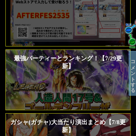
最強パーティーとランキング！【7/29更
コメントする
新】
ガシャ(ガチャ)大当たり演出まとめ【7/8更
新】