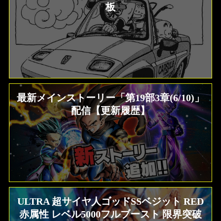
板
最新メインストーリー「第19部3章(6/10)」
配信【更新履歴】
ULTRA 超サイヤ人ゴッドSSベジット RED
赤属性 レベル5000フルブースト 限界突破