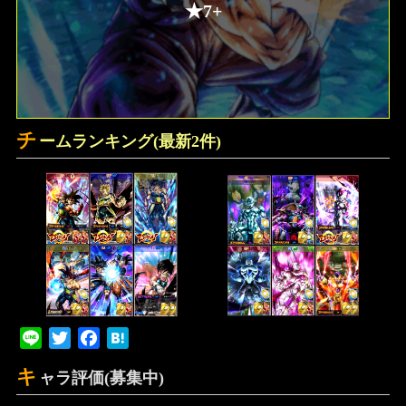
★7+
チ
ームランキング(最新2件)
Line
Twitter
Facebook
Hatena
キ
ャラ評価(募集中)