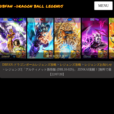
DBFAN -DRAGON BALL LEGENDS
MENU
LR
UL
UL
UL
全キャラクター
DBFAN-ドラゴンボールレジェンズ攻略
>
レジェンズ攻略
>
レジェンズお知らせ
>
レジェンズ/[「アルティメット孫悟飯 (DBL10-02S)」 ZENKAI覚醒！]無料で最
【22/07/20】