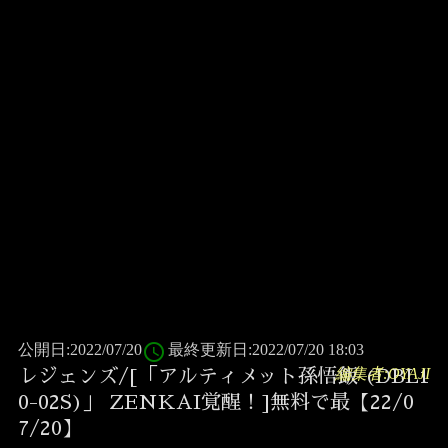
access_time
公開日:2022/07/20
最終更新日:2022/07/20 18:03
編集者:OYAJI
レジェンズ/[「アルティメット孫悟飯 (DBL1
0-02S)」 ZENKAI覚醒！]無料で最【22/0
7/20】