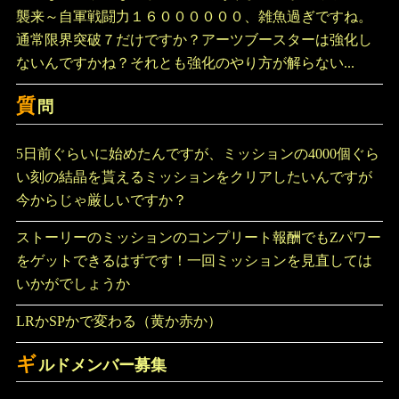
襲来～自軍戦闘力１６００００００、雑魚過ぎですね。
通常限界突破７だけですか？アーツブースターは強化し
ないんですかね？それとも強化のやり方が解らない...
質
問
5日前ぐらいに始めたんですが、ミッションの4000個ぐら
い刻の結晶を貰えるミッションをクリアしたいんですが
今からじゃ厳しいですか？
ストーリーのミッションのコンプリート報酬でもZパワー
をゲットできるはずです！一回ミッションを見直しては
いかがでしょうか
LRかSPかで変わる（黄か赤か）
ギ
ルドメンバー募集