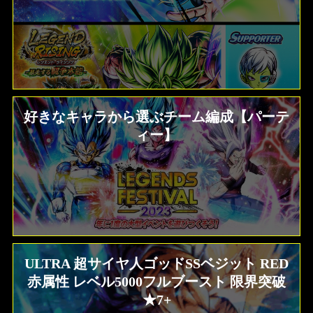
好きなキャラから選ぶチーム編成【パーテ
ィー】
ULTRA 超サイヤ人ゴッドSSベジット RED
赤属性 レベル5000フルブースト 限界突破
★7+