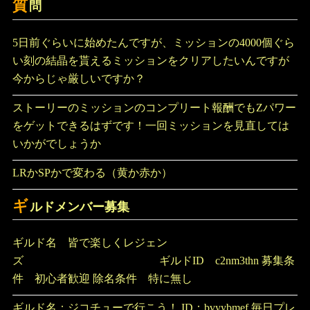
質
問
5日前ぐらいに始めたんですが、ミッションの4000個ぐら
い刻の結晶を貰えるミッションをクリアしたいんですが
今からじゃ厳しいですか？
ストーリーのミッションのコンプリート報酬でもZパワー
をゲットできるはずです！一回ミッションを見直しては
いかがでしょうか
LRかSPかで変わる（黄か赤か）
ギ
ルドメンバー募集
ギルド名 皆で楽しくレジェン
ズ ギルドID c2nm3thn 募集条
件 初心者歓迎 除名条件 特に無し
ギルド名：ジコチューで行こう！ ID：bvyybmef 毎日プレ