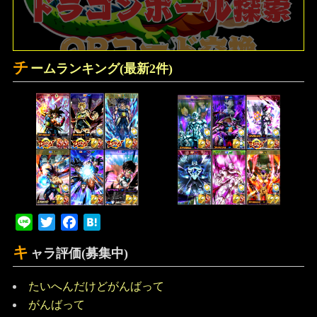
チ
ームランキング(最新2件)
Line
Twitter
Facebook
Hatena
キ
ャラ評価(募集中)
たいへんだけどがんばって
がんばって