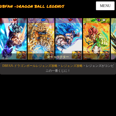
DBFAN -DRAGON BALL LEGENDS
MENU
UL
UL
UL
LR
全キャラクター
DBFAN-ドラゴンボールレジェンズ攻略
>
レジェンズ攻略
>
レジェンズがコンビ
ニの一番くじに！