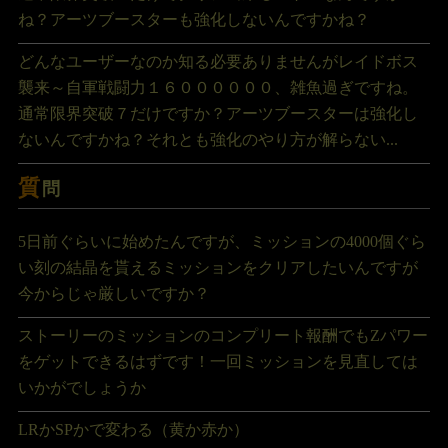
ね？アーツブースターも強化しないんですかね？
どんなユーザーなのか知る必要ありませんがレイドボス
襲来～自軍戦闘力１６００００００、雑魚過ぎですね。
通常限界突破７だけですか？アーツブースターは強化し
ないんですかね？それとも強化のやり方が解らない...
質
問
5日前ぐらいに始めたんですが、ミッションの4000個ぐら
い刻の結晶を貰えるミッションをクリアしたいんですが
今からじゃ厳しいですか？
ストーリーのミッションのコンプリート報酬でもZパワー
をゲットできるはずです！一回ミッションを見直しては
いかがでしょうか
LRかSPかで変わる（黄か赤か）