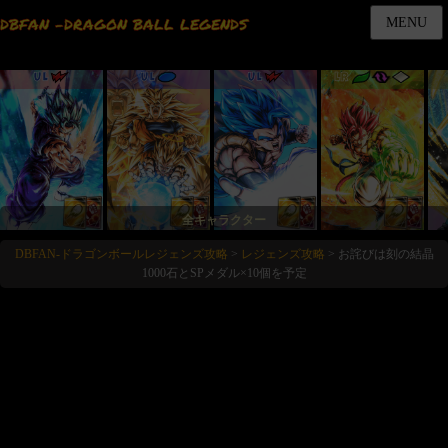
DBFAN -DRAGON BALL LEGENDS
MENU
UL
UL
UL
LR
全キャラクター
DBFAN-ドラゴンボールレジェンズ攻略
>
レジェンズ攻略
>
お詫びは刻の結晶
1000石とSPメダル×10個を予定