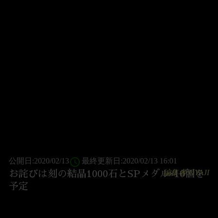
access_time
公開日:2020/02/13
最終更新日:2020/02/13 16:01
編集者:OYAJI
お詫びは刻の結晶1000石とSPメダル×10個を
予定