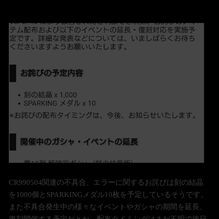
CR990504関連の不具合、エラーに関するお詫びは刻の結晶
を1000個とSPARKINGメダル10枚を予定しているそうです。
また不具合発生中の様々なイベントやガシャの期間を延長、
復刻開催する予定だとか。配布タイミングはまだ不明で後日