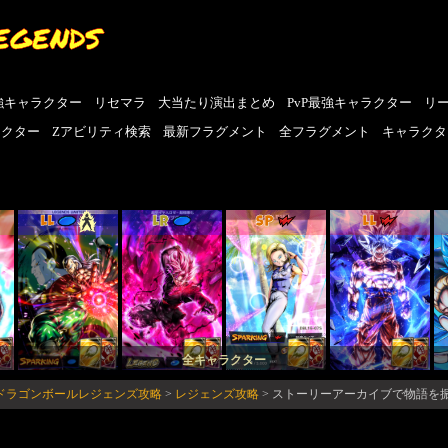
EGENDS
強キャラクター
リセマラ
大当たり演出まとめ
PvP最強キャラクター
リ
ラクター
Zアビリティ検索
最新フラグメント
全フラグメント
キャラクタ
LL
LR
SP
LL
全キャラクター
N-ドラゴンボールレジェンズ攻略
>
レジェンズ攻略
>
ストーリーアーカイブで物語を