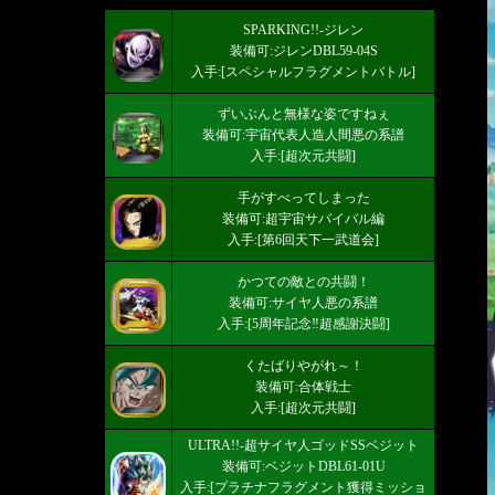
SPARKING!!-ジレン
装備可:ジレンDBL59-04S
入手:[スペシャルフラグメントバトル]
ずいぶんと無様な姿ですねぇ
装備可:宇宙代表人造人間悪の系譜
入手:[超次元共闘]
手がすべってしまった
装備可:超宇宙サバイバル編
入手:[第6回天下一武道会]
かつての敵との共闘！
装備可:サイヤ人悪の系譜
入手:[5周年記念‼超感謝決闘]
くたばりやがれ～！
装備可:合体戦士
入手:[超次元共闘]
ULTRA!!-超サイヤ人ゴッドSSベジット
装備可:ベジットDBL61-01U
入手:[プラチナフラグメント獲得ミッショ