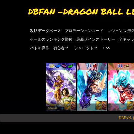
DBFAN -DRAGON BALL L
攻略データベース
プロモーションコード
レジェンズ 最
セールスランキング順位
最新メインストーリー
全キャ
バトル操作
初心者
シャロット
RSS
LR
UL
UL
DBFA