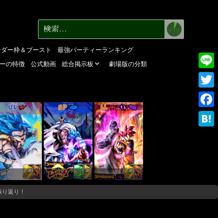
検
検
索
索:
ーダー枠＆ブースト
最強パーティーランキング
ーの特徴
公式動画
総合掲示板
劇場版の分類
Line
Twitte
UL
SP
LL
Faceb
Haten
振り返り！