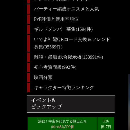
パーティー編成オススメと人気
PvP評価と使用率順位
ギルドメンバー募集(1594件)
いでよ神龍QRコード交換＆フレンド
募集(95569件)
雑談・愚痴 総合掲示板(133991件)
初心者質問板(992件)
映画分類
キャラクター特徴ランキング
イベント&
ピックアップ
決戦！宇宙を代表する戦士たち
8/26
刻の結晶500個
後17日