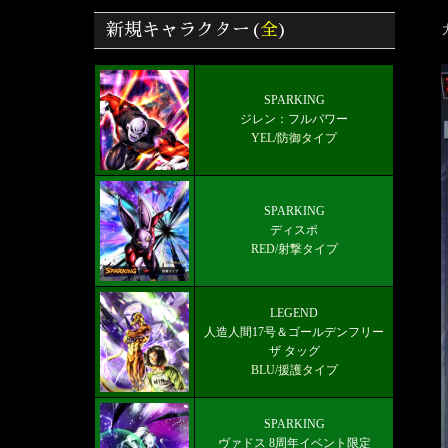
版】
新規キャラクター(
全
)
覚醒＆フラグメント効果/入手場所 ド
ラゴンボールレジェンズ
雑談/質問ドラゴンボールレジェンズ
SPARKING
ジレン：フルパワー
掲示板
YEL/防御タイプ
好きなキャラから選ぶチーム編成【パ
ーティー】
SPARKING
ソウル一覧効果、ステータス比較 ド
ディスポ
ラゴンボールZ クロスキーパーズ
RED/射撃タイプ
最新メインストーリー「第19部4章
(8/5)」配信【更新履歴】
LEGEND
人造人間17号＆ゴールデンフリー
ザ タッグ
BLU/援護タイプ
SPARKING
ヴァドス 8周年イベント限定