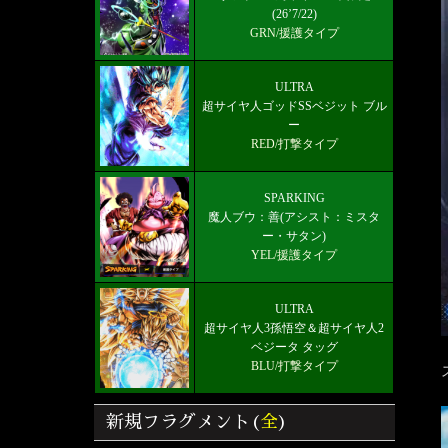
(26’7/22)
GRN/援護タイプ
ULTRA
超サイヤ人ゴッドSSベジット ブル
ー
RED/打撃タイプ
SPARKING
魔人ブウ：善(アシスト：ミスタ
ー・サタン)
YEL/援護タイプ
ULTRA
超サイヤ人3孫悟空＆超サイヤ人2
ベジータ タッグ
BLU/打撃タイプ
新規フラグメント(
全
)