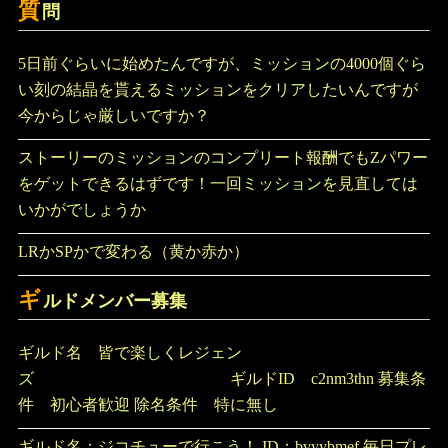
質
問
5日前ぐらいに始めたんですが、ミッションの4000個ぐら
い刻の結晶を貰えるミッションをクリアしたいんですが
今からじゃ厳しいですか？
ストーリーのミッションのコンプリート報酬でもZパワー
をゲットできるはずです！一回ミッションを見直しては
いかがでしょうか
LRかSPかで変わる（黄か赤か）
ギ
ルドメンバー募集
ギルド名 皆で楽しくレジェン
ズ ギルドID c2nm3thn 募集条
件 初心者歓迎 除名条件 特に無し
ギルド名：ジコチューで行こう！ ID：bvyybmef 毎日プレ