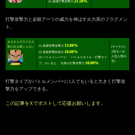
21.50%
(3) 基礎打撃攻撃力
打撃攻撃力と必殺アーツの威力を伸ばす火力系のフラグメン
ト。
きさまらガラクタ人
13.00%
(1) 基礎射撃攻撃力
形の出る幕じゃない
[サイヤ人]
18.00%
/
[恐るべき
(2) 基礎射撃防御力
人造人間20
(3) バトルメンバーに 「バトルスタイル：打撃タイ
号]
10.00%
プ」がいると、 自身の打撃攻撃力
打撃タイプがバトルメンバーに1人でもいると大きく打撃攻
撃力をアップできる。
この記事をXでポストして応援お願いします。