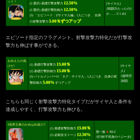
ット！
12.50%
(2:選択) 基礎打撃攻撃力
[サイヤ人]
/
[戦闘力たったの5
12.50%
(2:選択) 基礎打撃防御力
か……ゴミめ]
(3) 「エピソード：Zサイヤ人編」1人につき、 自身
5.00％ずつアップ
の射撃攻撃力
エピソード指定のフラグメント。射撃攻撃力特化だが打撃攻
撃力も伸ばす事ができる。
おめえらの負
15.00％
(1) 基礎打撃攻撃力
けだ!
[サイヤ
15.00％
人]
(2) 基礎打撃防御力
/
[超時空
(3) バトルメンバーの「タグ：サイヤ人」1人につき、自身の射
決闘]
5.00%
撃防御力
ずつアップ
こちらも同じく射撃攻撃力特化タイプだがサイヤ人と条件を
達成しやすく、打撃攻撃力も伸びる。
3倍界王拳のかめはめ波だ!!
15.00％
(1) 基礎射撃防御力
孫一族
&
BLU
12.50%
(2) 必殺技ダメージ
/
[打倒!不死身のベジータ]