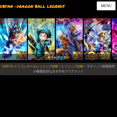
DBFAN -DRAGON BALL LEGENDS
MENU
UL
SP
LR
LL
全キャラクター
DBFAN-ドラゴンボールレジェンズ攻略
>
レジェンズ攻略
>
ラディッツ戦孫悟空
の厳選必須なおすすめフラグメント