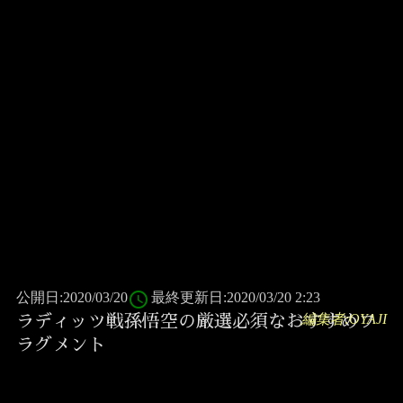
access_time
公開日:2020/03/20
最終更新日:2020/03/20 2:23
編集者:OYAJI
ラディッツ戦孫悟空の厳選必須なおすすめフ
ラグメント