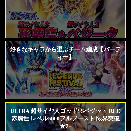
好きなキャラから選ぶチーム編成【パーテ
ィー】
ULTRA 超サイヤ人ゴッドSSベジット RED
赤属性 レベル5000フルブースト 限界突破
★7+