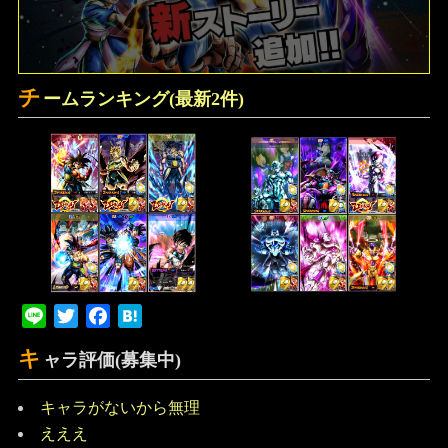
チ
ームランキング(最新2件)
Line
Twitter
Facebook
Hatena
キ
ャラ評価(募集中)
キャラがないから無理
えええ