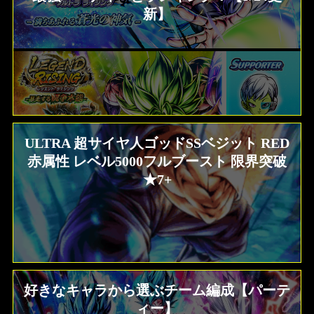
新】
ULTRA 超サイヤ人ゴッドSSベジット RED
赤属性 レベル5000フルブースト 限界突破
★7+
好きなキャラから選ぶチーム編成【パーテ
ィー】