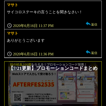
マサト
よ
り:
サイコロステーキの言うことを聞きなさい！
返信
2020年6月16日 11:37 PM
マサト
よ
り:
ありがとうございます
返信
2020年6月16日 11:36 PM
【7/21更新】プロモーションコードまとめ