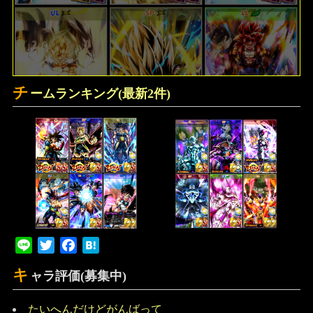
チ
ームランキング(最新2件)
Line
Twitter
Facebook
Hatena
キ
ャラ評価(募集中)
たいへんだけどがんばって