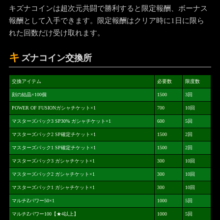
キズナコインは超次元共闘で勝利すると限定報酬、ボーナス
報酬として入手できます。限定報酬はクリア時に1日に限ら
れた回数だけ受け取れます。
キ
ズナコイン交換所
交換アイテム
必要数
限度数
刻の結晶×100個
1500
3回
POWER OF FUSIONガシャチケット×1
700
10回
マスターズパック3 SP30% ガシャチケット×1
600
5回
マスターズパック2 SP確定チケット×1
1500
2回
マスターズパック1 SP確定チケット×1
1500
2回
マスターズパック3 ガシャチケット×1
300
10回
マスターズパック2 ガシャチケット×1
300
10回
マスターズパック1 ガシャチケット×1
300
10回
マルチZパワー50×1
1000
5回
マルチZパワー100【★4以上】
1000
5回