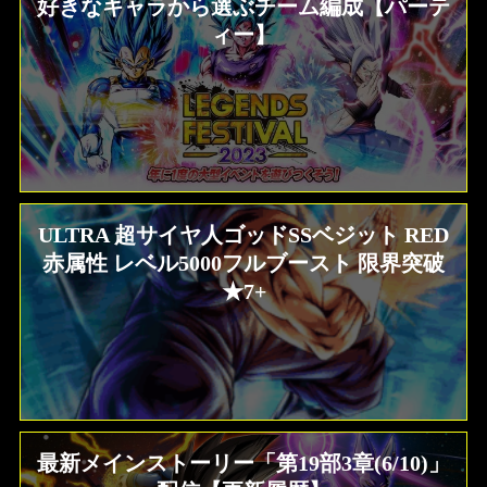
好きなキャラから選ぶチーム編成【パーテ
ィー】
ULTRA 超サイヤ人ゴッドSSベジット RED
赤属性 レベル5000フルブースト 限界突破
★7+
最新メインストーリー「第19部3章(6/10)」