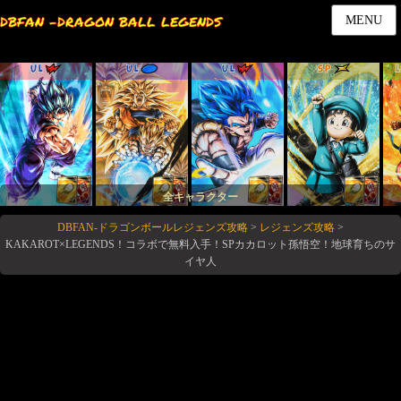
DBFAN -DRAGON BALL LEGENDS
MENU
UL
UL
UL
SP
全キャラクター
DBFAN-ドラゴンボールレジェンズ攻略
>
レジェンズ攻略
>
KAKAROT×LEGENDS！コラボで無料入手！SPカカロット孫悟空！地球育ちのサ
イヤ人