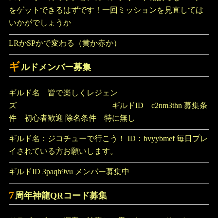
をゲットできるはずです！一回ミッションを見直しては
いかがでしょうか
LRかSPかで変わる（黄か赤か）
ギ
ルドメンバー募集
ギルド名 皆で楽しくレジェン
ズ ギルドID c2nm3thn 募集条
件 初心者歓迎 除名条件 特に無し
ギルド名：ジコチューで行こう！ ID：bvyybmef 毎日プレ
イされている方お願いします。
ギルドID 3paqh9vu メンバー募集中
7
周年神龍QRコード募集