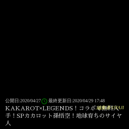
access_time
公開日:2020/04/27
最終更新日:2020/04/29 17:48
編集者:OYAJI
KAKAROT×LEGENDS！コラボで無料入
手！SPカカロット孫悟空！地球育ちのサイヤ
人