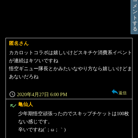
コメントする
匿名さん
よ
り:
カカロットコラボは嬉しいけどスキチケ消費系イベント
が連続はキツいですね
悟空ギニュー隊長とかみたいなやり方なら嬉しいけどま
あないだろね
返信
2020年4月27日 6:00 PM
よ
亀仙人
り:
少年期悟空頑張ったのでスキップチケットは100枚
ない感じです。
辛いですね(´；ω；｀)