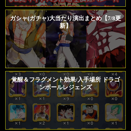
ガシャ(ガチャ)大当たり演出まとめ【7/8更
新】
覚醒＆フラグメント効果/入手場所 ドラゴ
ンボールレジェンズ