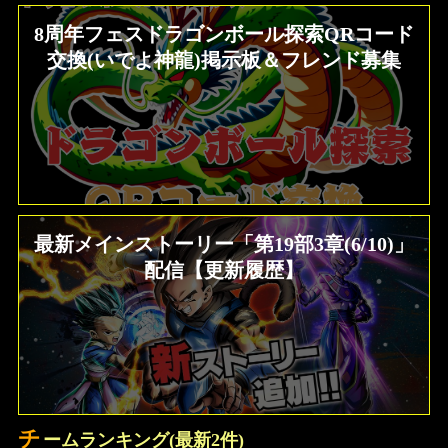
8周年フェスドラゴンボール探索QRコード
交換(いでよ神龍)掲示板＆フレンド募集
最新メインストーリー「第19部3章(6/10)」
配信【更新履歴】
チ
ームランキング(最新2件)