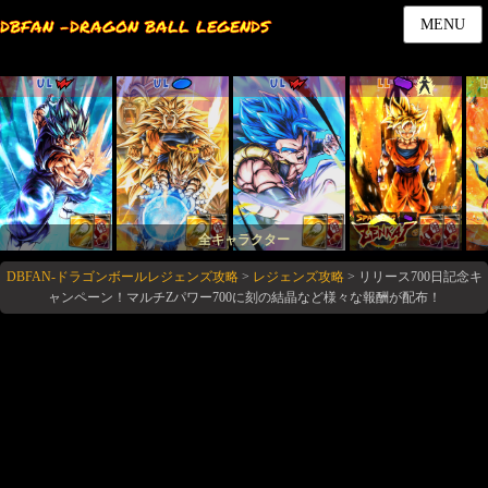
DBFAN -DRAGON BALL LEGENDS
MENU
UL
UL
UL
LL
全キャラクター
DBFAN-ドラゴンボールレジェンズ攻略
>
レジェンズ攻略
>
リリース700日記念キ
ャンペーン！マルチZパワー700に刻の結晶など様々な報酬が配布！