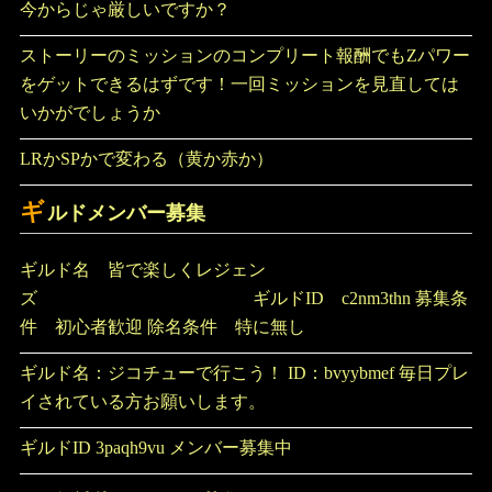
今からじゃ厳しいですか？
ストーリーのミッションのコンプリート報酬でもZパワー
をゲットできるはずです！一回ミッションを見直しては
いかがでしょうか
LRかSPかで変わる（黄か赤か）
ギ
ルドメンバー募集
ギルド名 皆で楽しくレジェン
ズ ギルドID c2nm3thn 募集条
件 初心者歓迎 除名条件 特に無し
ギルド名：ジコチューで行こう！ ID：bvyybmef 毎日プレ
イされている方お願いします。
ギルドID 3paqh9vu メンバー募集中