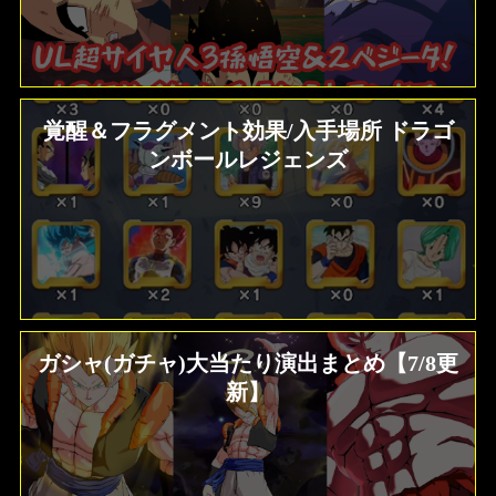
覚醒＆フラグメント効果/入手場所 ドラゴ
ンボールレジェンズ
ガシャ(ガチャ)大当たり演出まとめ【7/8更
新】