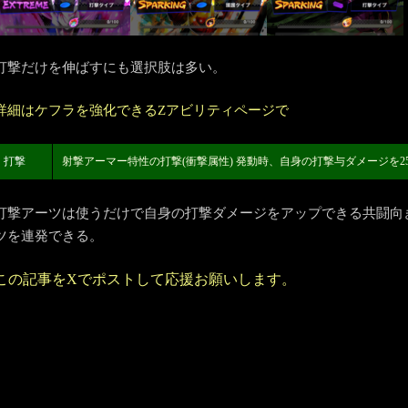
打撃だけを伸ばすにも選択肢は多い。
詳細はケフラを強化できるZアビリティページで
打撃
射撃アーマー特性の打撃(衝撃属性) 発動時、自身の打撃与ダメージを25
打撃アーツは使うだけで自身の打撃ダメージをアップできる共闘向
ツを連発できる。
この記事をXでポストして応援お願いします。