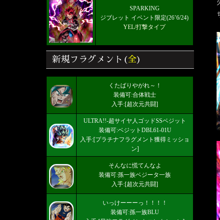
SPARKING
ジブレット イベント限定(26’6/24)
YEL/打撃タイプ
新規フラグメント(
全
)
くたばりやがれ～！
装備可:合体戦士
入手:[超次元共闘]
ULTRA!!-超サイヤ人ゴッドSSベジット
装備可:ベジットDBL61-01U
入手:[プラチナフラグメント獲得ミッショ
ン]
そんなに慌てんなよ
装備可:孫一族ベジータ一族
入手:[超次元共闘]
いっけーーーっ！！！！
装備可:孫一族BLU