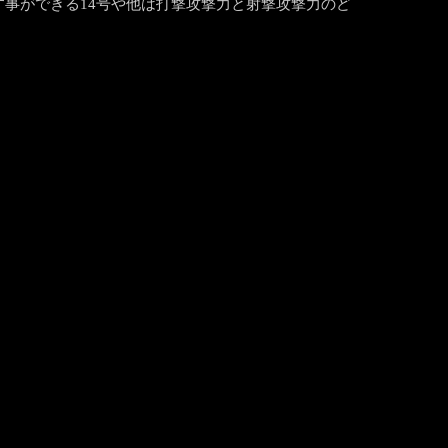
す事ができる14号や他は打撃攻撃力と射撃攻撃力のど