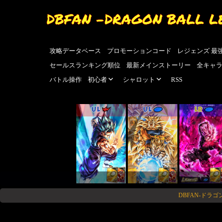
DBFAN -DRAGON BALL L
攻略データベース
プロモーションコード
レジェンズ 最
セールスランキング順位
最新メインストーリー
全キャ
バトル操作
初心者
シャロット
RSS
UL
UL
LR
DBFAN-ドラ