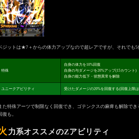
ベジットは★7＋からの体力アップなので超レアですが、それでも
自身の体力を10%回復
特殊
自身の与ダメージを20%アップ(15カウント)
自身の能力低下・状態異常を解除
ユニークアビリティ
受けたダメージの20%を回復する(回復上限は
また特殊アーツで制限なく回復でき、ゴテンクスの麻痺も解除でき
回復も。
火
力系オススメのZアビリティ