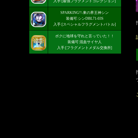
入手:[最強フラグメントコレクション]
SPARKING!!-東の界王神シン
装備可:シンDBL71-03S
入手:[スペシャルフラグメントバトル]
ボクに地球を守れと言っていた！！
装備可:混血サイヤ人
入手:[フラグメントメダル交換所]