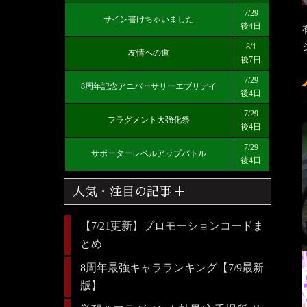
7/29
サイン書けちゃいました
後4日
8/1
友情への道
後7日
7/29
8周年記念アニバーサリーエブリデイ
後4日
7/29
フラグメント大強化祭
後4日
7/29
サポーターレベルアップバトル
後4日
add
人気・注目の記事
【7/21更新】プロモーションコードま
とめ
8周年最強キャラランキング【7/9最新
版】