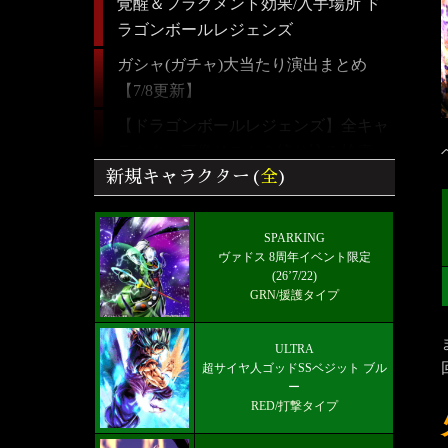
覚醒＆フラグメント効果/入手場所 ド
ラゴンボールレジェンズ
ガシャ(ガチャ)大当たり演出まとめ
【7/8更新】
【ドラゴンボールレジェンズ】全キャ
ラクター画像リスト＆絞り込み検索
新規キャラクター(
全
)
最強パーティーとランキング！【5/24
更新】
SPARKING
ULTRA 超サイヤ人ゴッドSSベジット
ヴァドス 8周年イベント限定
RED赤属性 レベル5000フルブースト
(26’7/22)
GRN/援護タイプ
限界突破★7+
好きなキャラから選ぶチーム編成【パ
ULTRA
ーティー】
超サイヤ人ゴッドSSベジット ブル
ー
最新メインストーリー「第19部3章
RED/打撃タイプ
(6/10)」配信【更新履歴】