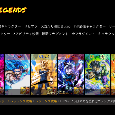
EGENDS
強キャラクター
リセマラ
大当たり演出まとめ
PvP最強キャラクター
リ
ラクター
Zアビリティ検索
最新フラグメント
全フラグメント
キャラクタ
UL
UL
SP
LR
全キャラクター
ゴンボールレジェンズ攻略
>
レジェンズ攻略
>
GRNケフラは体力を盛ればゴテンクス