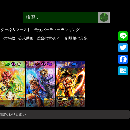
検
検
索
索:
ーダー枠＆ブースト
最強パーティーランキング
ーの特徴
公式動画
総合掲示板
劇場版の分類
Line
Twitte
LR
LR
SP
Faceb
Haten
共闘でわりと強い