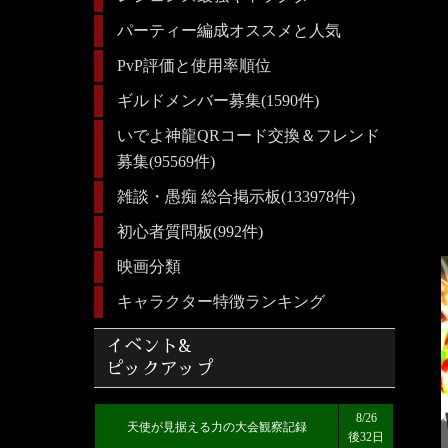
パーティー編成オススメと人気
PvP評価と使用率順位
ギルドメンバー募集(1590件)
いでよ神龍QRコード交換＆フレンド
募集(95569件)
雑談・愚痴 総合掲示板(133978件)
初心者質問板(992件)
映画分類
キャラクター特徴ランキング
イベント&
ピックアップ
8/26
天使が見据える力の大会観察記録
後32日