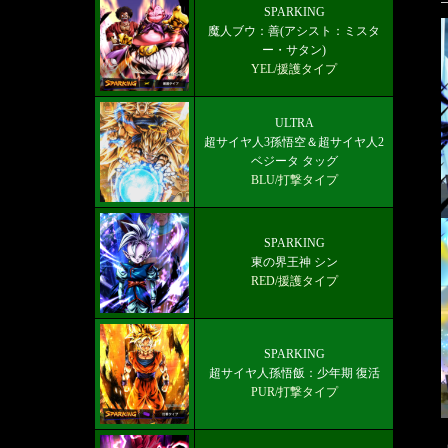
ULTRA「超サイヤ人ゴッドSSベジッ
SPARKING
魔人ブウ：善(アシスト：ミスタ
トブルー」のオススメのパーティー編
ー・サタン)
成
YEL/援護タイプ
ULTRA
超サイヤ人3孫悟空＆超サイヤ人2
ベジータ タッグ
BLU/打撃タイプ
SPARKING
東の界王神 シン
RED/援護タイプ
SPARKING
超サイヤ人孫悟飯：少年期 復活
PUR/打撃タイプ