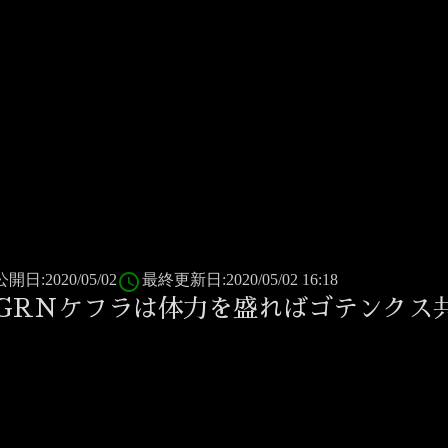
access_time
公開日:2020/05/02
最終更新日:2020/05/02 16:18
GRNケフラは体力を盛ればゴテンクス