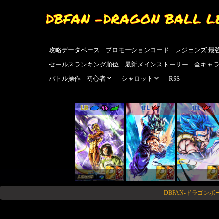
DBFAN -DRAGON BALL L
攻略データベース
プロモーションコード
レジェンズ 最
セールスランキング順位
最新メインストーリー
全キャ
バトル操作
初心者
シャロット
RSS
LR
UL
UL
DBFAN-ドラゴン