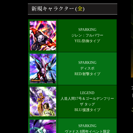
ラゴンボールレジェンズ
新規キャラクター(
全
)
8周年最強キャラランキング【7/9最新
版】
雑談/質問ドラゴンボールレジェンズ
SPARKING
ジレン：フルパワー
掲示板
YEL/防御タイプ
好きなキャラから選ぶチーム編成【パ
ーティー】
SPARKING
ソウル一覧効果、ステータス比較 ド
ディスポ
ラゴンボールZ クロスキーパーズ
RED/射撃タイプ
LEGEND 人造人間17号＆ゴールデン
フリーザ タッグ
LEGEND
人造人間17号＆ゴールデンフリー
ザ タッグ
BLU/援護タイプ
SPARKING
ヴァドス 8周年イベント限定