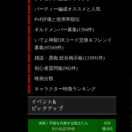
パーティー編成オススメと人気
PvP評価と使用率順位
ギルドメンバー募集(1594件)
いでよ神龍QRコード交換＆フレンド
募集(95569件)
雑談・愚痴 総合掲示板(133991件)
初心者質問板(992件)
映画分類
キャラクター特徴ランキング
イベント&
ピックアップ
決戦！宇宙を代表する戦士たち
8/26
刻の結晶500個
後16日