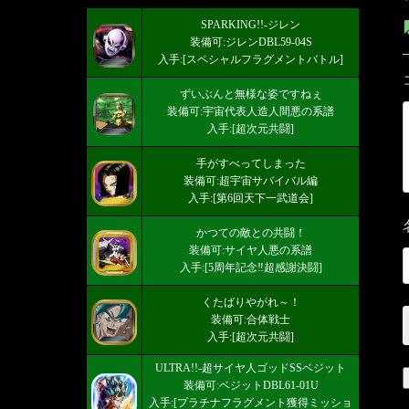
SPARKING!!-ジレン
装備可:ジレンDBL59-04S
入手:[スペシャルフラグメントバトル]
ずいぶんと無様な姿ですねぇ
装備可:宇宙代表人造人間悪の系譜
入手:[超次元共闘]
手がすべってしまった
装備可:超宇宙サバイバル編
入手:[第6回天下一武道会]
かつての敵との共闘！
装備可:サイヤ人悪の系譜
入手:[5周年記念‼超感謝決闘]
くたばりやがれ～！
装備可:合体戦士
入手:[超次元共闘]
ULTRA!!-超サイヤ人ゴッドSSベジット
装備可:ベジットDBL61-01U
入手:[プラチナフラグメント獲得ミッショ