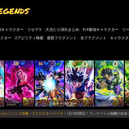
EGENDS
強キャラクター
リセマラ
大当たり演出まとめ
PvP最強キャラクター
リ
ラクター
Zアビリティ検索
最新フラグメント
全フラグメント
キャラクタ
LR
LL
LL
LR
全キャラクター
ボールレジェンズ攻略
>
Z クロスキーパーズ
>
1日30回限定！ランクバトル報酬の追加