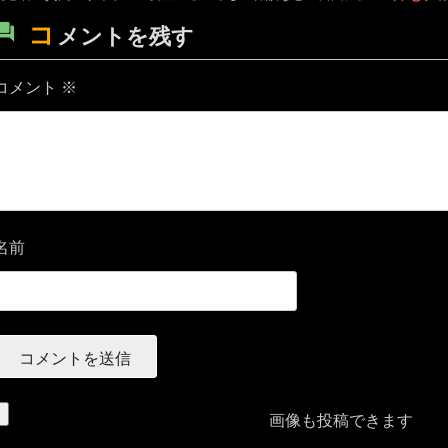
コ
メントを残す
コメント
※
名前
画像も投稿できます