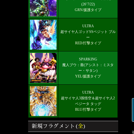
(26’7/22)
GRN/援護タイプ
ULTRA
超サイヤ人ゴッドSSベジット ブル
ー
RED/打撃タイプ
SPARKING
魔人ブウ：善(アシスト：ミスタ
ー・サタン)
YEL/援護タイプ
ULTRA
超サイヤ人3孫悟空＆超サイヤ人2
ベジータ タッグ
BLU/打撃タイプ
新規フラグメント(
全
)