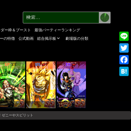
検
検
索
索:
ーダー枠＆ブースト
最強パーティーランキング
ーの特徴
公式動画
総合掲示板
劇場版の分類
Line
Twitte
SP
UL
EX
Faceb
Haten
！ゼニーやスピリット