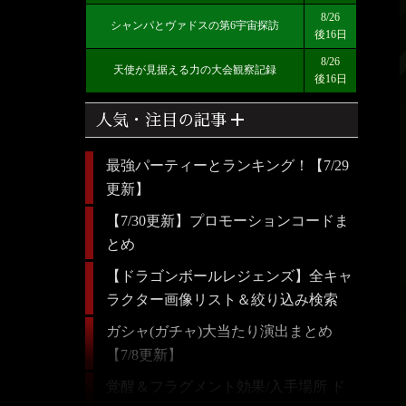
8/26
シャンパとヴァドスの第6宇宙探訪
後16日
8/26
天使が見据える力の大会観察記録
後16日
add
人気・注目の記事
最強パーティーとランキング！【7/29
更新】
【7/30更新】プロモーションコードま
とめ
【ドラゴンボールレジェンズ】全キャ
ラクター画像リスト＆絞り込み検索
ガシャ(ガチャ)大当たり演出まとめ
【7/8更新】
覚醒＆フラグメント効果/入手場所 ド