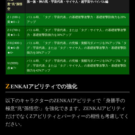
孫一族・神の気・宇宙代表・サイヤ人・超宇宙サバイバル編
意”兆”孫悟
空
ZⅠ(100~)
バトル時、「タグ：宇宙代表」の基礎射撃攻撃力・基礎射撃防御力を28%
黄★0～2
アップ
ZⅡ(700~)
バトル時、「タグ：宇宙代表」または「タグ：サイヤ人」の基礎射撃攻撃
黄★3～5
力・基礎射撃防御力を30%アップ
ZⅢ(2400~)
バトル時、「タグ：宇宙代表」の究極・覚醒与ダメージを3%アップ&「タ
黃★6~赤
グ：宇宙代表」または「タグ：サイヤ人」の基礎射撃攻撃力・基礎射撃防
★6+
御力を38%アップ
バトル時、「タグ：宇宙代表」の究極・覚醒与ダメージを5%アップ&「タ
Ⅳ(9999)
グ：宇宙代表」または「タグ：サイヤ人」の基礎射撃攻撃力・基礎射撃防
赤★7+
御力を42%アップ
Z
ENKAIアビリティでの強化
以下のキャラクターのZENKAIアビリティで「身勝手の
極意”兆”孫悟空:」を強化できます。ZENKAIアビリティ
だけでなくZアビリティとパーティーの相性も考慮してく
ださい。