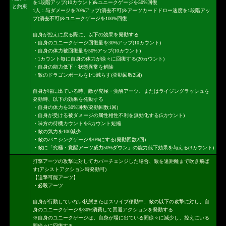
を1段階アップ(10カウント)&ユニークゲージを50%回復
と約束
1人：与ダメージを70%アップ(消去不可)&アーツカードドロー速度を1段階アッ
プ(消去不可)&ユニークゲージを100%回復
自身が控えに戻る際に、以下の効果を発動する
・自身のユニークゲージ回復量を30%アップ(10カウント)
・自身の体力被回復量を50%アップ(10カウント)
・1カウント毎に自身の体力が徐々に回復する(20カウント)
・自身の能力低下・状態異常を解除
・敵のドラゴンボールを1つ減らす(発動回数2回)
自身が場に出ている時、敵が究極・覚醒アーツ、またはライジングラッシュを
発動時、以下の効果を発動する
・自身の体力を30%回復(発動回数1回)
・自身が受ける被ダメージの属性相性不利を無効化する(5カウント)
・味方の待機カウントを5カウント短縮
・敵の気力を100減少
・敵のバニシングゲージを0%にする(発動回数2回)
・敵に「究極・覚醒アーツ威力50%ダウン」の能力低下効果を与える(3カウント)
打撃アーツの攻撃に対してカバーチェンジした場合、敵を遠距離まで吹き飛ば
す(アシストアクション時発動可)
【追撃可能アーツ】
・必殺アーツ
自身が行動していない状態またはスワイプ移動中、敵の以下の攻撃に対し、自
身のユニークゲージを30%消費して回避アクションを発動する
※自身のユニークゲージは、自身が場に出ている間徐々に減少し、控えにいる
間徐々に回復する