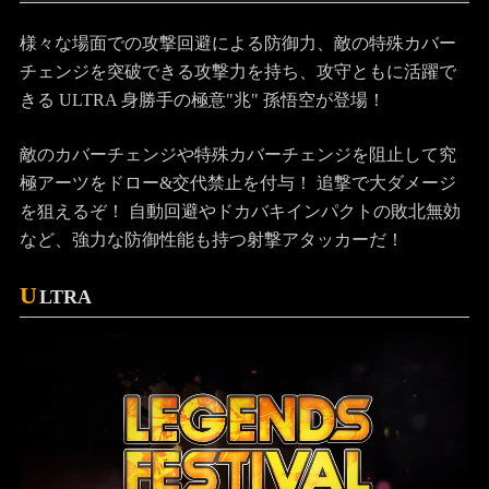
様々な場面での攻撃回避による防御力、敵の特殊カバー
チェンジを突破できる攻撃力を持ち、攻守ともに活躍で
きる ULTRA 身勝手の極意"兆" 孫悟空が登場！
敵のカバーチェンジや特殊カバーチェンジを阻止して究
極アーツをドロー&交代禁止を付与！ 追撃で大ダメージ
を狙えるぞ！ 自動回避やドカバキインパクトの敗北無効
など、強力な防御性能も持つ射撃アタッカーだ！
U
LTRA