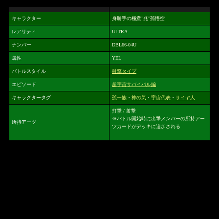
キャラクター
身勝手の極意”兆”孫悟空
レアリティ
ULTRA
ナンバー
DBL66-04U
属性
YEL
バトルスタイル
射撃タイプ
エピソード
超宇宙サバイバル編
キャラクタータグ
孫一族
・
神の気
・
宇宙代表
・
サイヤ人
打撃 / 射撃
※バトル開始時に出撃メンバーの所持アー
所持アーツ
ツカードがデッキに追加される