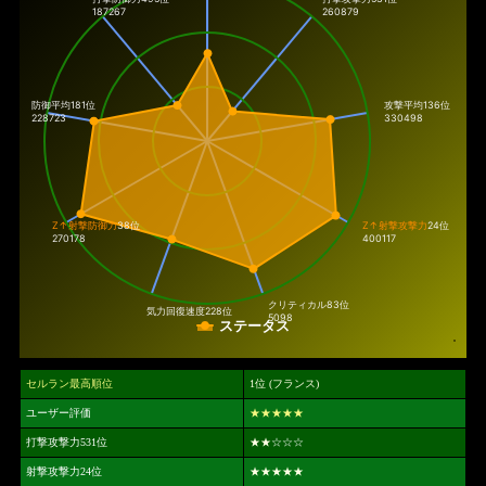
187267
260879
防御平均181位
攻撃平均136位
228723
330498
Z↑射撃防御力
38位
Z↑射撃攻撃力
24位
270178
400117
クリティカル
83位
気力回復速度
228位
5098
ステータス
セルラン最高順位
1位 (フランス)
ユーザー評価
★★★★★
打撃攻撃力531位
★★
☆☆☆
射撃攻撃力24位
★★★★★