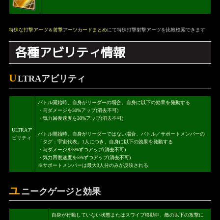
特殊な打撃アーツ＆射撃アーツカードまとめ
にて特殊打撃射撃アーツを比較検索できます
各種アビリティ情報
U
LTRAアビリティ
バトル開始時、自身がリーダーの場合、自身に以下の効果を発動する
・与ダメージを30%アップ(消去不可)
・気力回復速度を30%アップ(消去不可)
ULTRAア
バトル開始時、自身がリーダーではない場合、バトル／サポートメンバーの
ビリティ
「タグ：宇宙代表」1人につき、自身に以下の効果を発動する
・与ダメージを5%ずつアップ(消去不可)
・気力回復速度を5%ずつアップ(消去不可)
※サポートメンバーは最大3人分のみが反映される
ユ
ニークゲージと効果
自身が行動していない状態またはスワイプ移動中、敵の以下の攻撃に