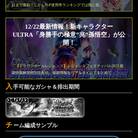
日まで復刻！しかしPvP使用率ランキングでは既に低
12/22最新情報！新キャラクター
ULTRA「身勝手の極意”兆”孫悟空」が公
開！
「【ドラゴンボールレジェンズ】レジェンズフェスティバル2023 最
新情報解禁特別生配信」最新情報をリアルタイムでまとめて
入
手可能なガシャ＆排出期間
24/1/12
チ
ーム編成サンプル