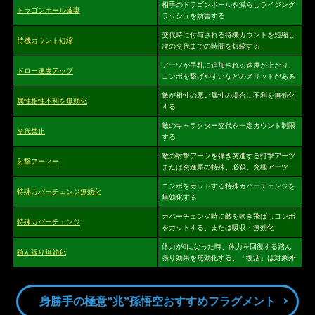
相手のドラゴンボールを減らしライジング
ドラゴンボール破棄
ラッシュを妨害する
交代時に付与される待機カウントを短縮し
待機カウント短縮
次の交代までの時間を短縮する
アーツが手札に追加される速度が上がり、
ドロー速度アップ
コンボを繋げやすいなどのメリットがある
敵が相性の悪い属性の場合に不利を無効化
属性相性不利を無効化
する
敵のキャラクター交代を一定カウント制限
交代禁止
する
敵の射撃アーツを弾き突進する打撃アーツ
射撃アーマー
または突進系の特殊、必殺、究極アーツ
コンボをカットする特殊カバーチェンジを
特殊カバーチェンジ無効化
無効化する
カバーチェンジ時に敵を吹き飛ばしコンボ
特殊カバーチェンジ
をカットする、または吸収・無効化
体力が0になった時、体力を回復する踏ん
踏ん張り無効化
張り効果を無効化する、「復活」は対象外
身勝手の極意”兆”孫悟空おすすめフラグメント