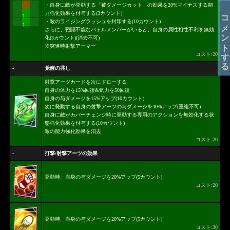
・自身に敵が発動する「被ダメージカット」の効果を20%マイナスする能
コメントする
力強化効果を付与する(3カウント)
↑
・敵のライジングラッシュを封印する(10カウント)
↑
さらに、戦闘不能なバトルメンバーがいると、自身の属性相性不利を無効
化(3カウント)(消去不可)
※突進時射撃アーマー
コスト:20
-
覚醒の兆し
射撃アーツカードを次にドローする
自身の体力を15%回復&気力を50回復
自身の与ダメージを15%アップ(10カウント)
次に発動する自身の射撃アーツの与ダメージを40%アップ(重複不可)
自身に敵がカバーチェンジ時に発動する専用のアクションを無効化する状
態強化効果を付与する(10カウント)
敵の能力強化効果を消去
コスト:20
-
打撃/射撃アーツの効果
発動時、自身の与ダメージを20%アップ(5カウント)
コスト:20
発動時、自身の与ダメージを20%アップ(5カウント)
コスト:30