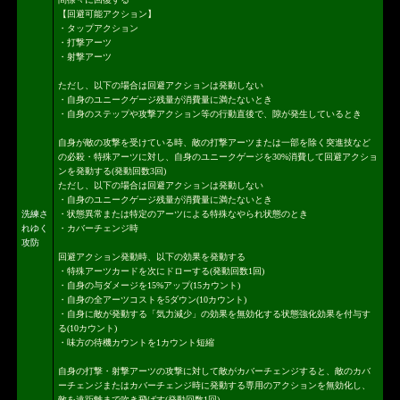
【回避可能アクション】
・タップアクション
・打撃アーツ
・射撃アーツ
ただし、以下の場合は回避アクションは発動しない
・自身のユニークゲージ残量が消費量に満たないとき
・自身のステップや攻撃アクション等の行動直後で、隙が発生しているとき
自身が敵の攻撃を受けている時、敵の打撃アーツまたは一部を除く突進技など
の必殺・特殊アーツに対し、自身のユニークゲージを30%消費して回避アクショ
ンを発動する(発動回数3回)
ただし、以下の場合は回避アクションは発動しない
・自身のユニークゲージ残量が消費量に満たないとき
洗練さ
・状態異常または特定のアーツによる特殊なやられ状態のとき
れゆく
・カバーチェンジ時
攻防
回避アクション発動時、以下の効果を発動する
・特殊アーツカードを次にドローする(発動回数1回)
・自身の与ダメージを15%アップ(15カウント)
・自身の全アーツコストを5ダウン(10カウント)
・自身に敵が発動する「気力減少」の効果を無効化する状態強化効果を付与す
る(10カウント)
・味方の待機カウントを1カウント短縮
自身の打撃・射撃アーツの攻撃に対して敵がカバーチェンジすると、敵のカバ
ーチェンジまたはカバーチェンジ時に発動する専用のアクションを無効化し、
敵を遠距離まで吹き飛ばす(発動回数1回)