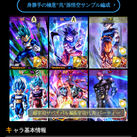
身勝手の極意”兆”孫悟空サンプル編成
LL
LL
UL
LL
SP
UL
超宇宙サバイバル編&宇宙代表 パーティー
キ
ャラ基本情報