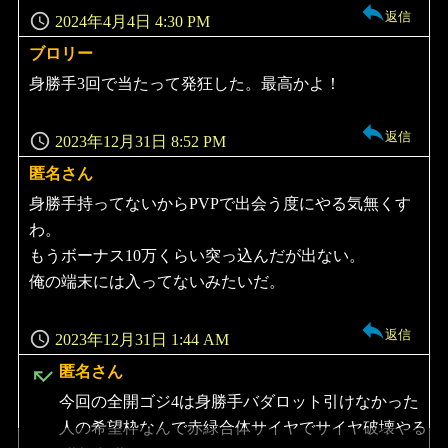
返信
2024年4月4日 4:30 PM
ブロリー
よ
り:
身勝手3回で当たって発狂した。最高かよ！
返信
2023年12月31日 8:52 PM
匿名さん
よ
り:
身勝手持ってないからPVPで出会う度にやる気無くす
わ。
もうボーナス10万くらい突っ込んだが出ない。
俺の端末には入ってないみたいだ。
返信
2023年12月31日 1:44 AM
よ
匿名さん
り:
今回の全開ゴジ4は身勝手バダロット引けなかった
人の希望枠なんで赤緑合体サイヤでサイヤ破壊やる