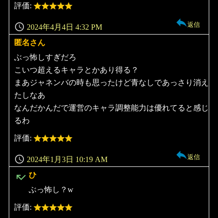
評価:
返信
2024年4月4日 4:32 PM
匿名さん
よ
り:
ぶっ怖しすぎだろ
こいつ超えるキャラとかあり得る？
まあジャネンバの時も思ったけど青なしであっさり消え
たしなあ
なんだかんだで運営のキャラ調整能力は優れてると感じ
るわ
評価:
返信
2024年1月3日 10:19 AM
よ
ひ
り:
ぶっ怖し？w
評価: