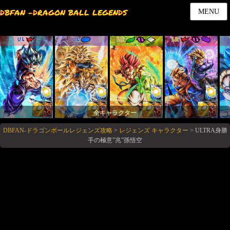
DBFAN -DRAGON BALL LEGENDS
MENU
UL
UL
LR
LR
全キャラクター
DBFAN-ドラゴンボールレジェンズ攻略
>
レジェンズ キャラクター
>
ULTRA身勝
手の極意”兆”孫悟空