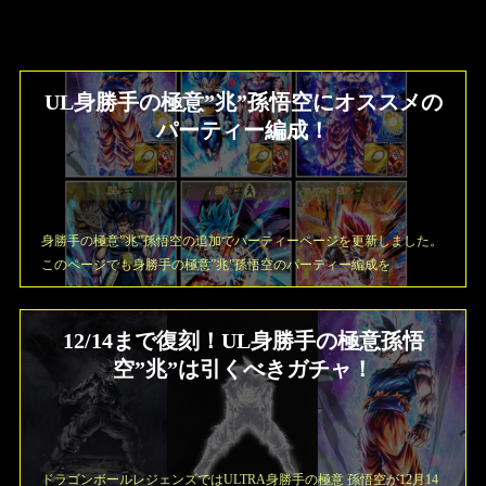
UL身勝手の極意”兆”孫悟空にオススメの
パーティー編成！
身勝手の極意”兆”孫悟空の追加でパーティーページを更新しました。
このページでも身勝手の極意”兆”孫悟空のパーティー編成を
12/14まで復刻！UL身勝手の極意孫悟
空”兆”は引くべきガチャ！
ドラゴンボールレジェンズではULTRA身勝手の極意 孫悟空が12月14