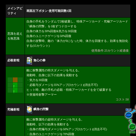
メインアビ
画面左下ボタン 使用可能回数1回
リティ
自身の手札をランダムで2枚破棄し、特殊アーツカード・究極アーツカード
「瞬身の閃撃」を1枚ずつドローする
自身の体力を30%回復&気力を30回復
意識を超え
自身のユニークゲージを50%回復
る無意識
自身の攻撃時、敵の「体力が0になった時、体力を回復する」効果を無効化
する(15カウント)
使用条件:25カウント経過後
無心の拳
必殺射程
敵に衝撃属性の特大ダメージを与える。
発動時、自身に以下の効果を発動する
・気力を30回復
・必殺与ダメージを35%アップ(3カウント)(消去不可)
↑
ヒット時、敵の手札の必殺・特殊アーツカードを全て破棄する
↑
※突進時射撃アーマー
コスト:50
瞬身の閃撃
究極射程
敵に衝撃属性の超特大ダメージを与える。
発動時、以下の効果を発動する
・自身の究極与ダメージを50%アップ(3カウント)(消去不可)
・自身のユニークゲージを70%回復