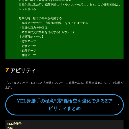
自身が場に出た時、戦闘不能なバトルメンバーが2人いると、この発動回数はリ
セットされる
無効化時、以下の効果を発動する
・究極アーツカード「瞬身の閃撃」を次にドローする
・自身の気力を60回復
・敵全体に交代禁止を付与する(3カウント)
【追撃可能アーツ】
・打撃アーツ
・射撃アーツ
・必殺アーツ
・究極アーツ
Z
アビリティ
「バトルメンバー」にいると「出撃メンバー」に効果がある。限界突破★3、6、7+で効果が
上昇。
YEL身勝手の極意”兆”孫悟空を強化できるZア
ビリティまとめ
YEL身勝手
の極