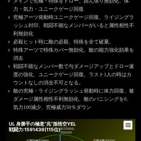
メインで究極・特殊をドロー。踏ん張り無効化、体
力・気力・ユニークゲージ回復
究極アーツ発動時ユニークゲージ回復、ライジングラ
ッシュ封印、戦闘不能なメンバーがいると属性相性不
利無効化
必殺ヒット時に敵の必殺、特殊を全て破棄。
特殊アーツで特殊カバー無効化、敵の能力強化効果を
消去
戦闘不能なメンバー数で与ダメージアップとドロー速
度の強化、ユニークゲージ回復。ラスト1人の時はカ
ウントなしの消去不可となる。
敵の究極・ライジングラッシュ発動時に体力回復、被
ダメージ属性相性不利無効化、敵のバニシングを0、
気力100減少、究極威力50％ダウン
UL 身勝手の極意”兆”孫悟空YEL
戦闘力:1591436(115位)
体力
306位
2524530
打撃防御力
495位
打撃攻撃力
531位