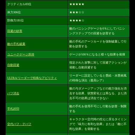
クリティカル83位
★★★★★
体力306位
★★★
☆☆
防御力181位
★★★★
☆
敵のバニシングゲージを0％にしてバニシ
回避の妨害
ングステップでの回避を妨害する
敵の手札のアーツカードを強制破棄して行
敵の手札破棄
動を妨害する
ユニークゲージ所持
ゲージが100％になると様々な効果を発揮
指定された攻撃に対して回避アクションが
自動回避
発動し自動回避する
リーダーに設定していると墨絵・水墨画風
ULTRA/リーダーで特殊なアビリティ
の特殊な演出（最高レア）
敵の与ダメージアップなどの能力強化を消
バフ消去
去する効果、状態変化とは異なる、また消
去不可の効果は消去できない
敵の手札を使用不可にし行動を妨害・制限
手札封印
する
キャラクター交代時の控えに戻るタイミン
交代バフ・デバフ
グで「味方に有利な効果」または「敵に不
利な効果」を発動する