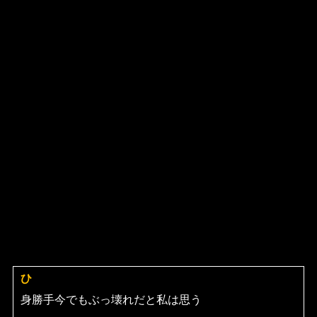
ひ
よ
り:
身勝手今でもぶっ壊れだと私は思う