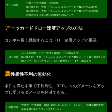
究極アーツ使用時、70%回復
ゲージ増加
場に出た時、生存しているバトルメンバーの人数2人で50%回復
場に出た時、生存しているバトルメンバーの人数1人で100%回復
自身が控えに戻る際に回復量を30%アップ
ア
ーツカードドロー速度アップの方法
コンボを長く継続するにはドロー速度アップが重要。
バトル開始時、ドロー速度を1段階アップ(消去不可)
ドロー速度
場に出た時、生存しているバトルメンバーの人数に応じてドロー速度を1段
階アップ。3人：5カウント、2人：10カウント、1人：消去不可
属
性相性不利の無効化
条件を満たす事で不利属性「RED」へのダメージをアッ
プし受けるダメージを軽減できる。
究極アーツ使用時、戦闘不能なバトルメンバーがいると、自身の属性相性
不利無効化
不利を無効化(3カウント)(消去不可)