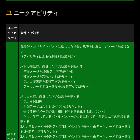
ユ
ニークアビリティ
ユニー
クアビ
条件下で効果
リティ
自身がドカバキインパクトに敗北した場合、攻撃を回避し、ダメージを受けな
い
※アビリティによる強制勝利効果を除く
バトル開始時、自身に以下の効果を発動する
・与ダメージを150%アップ(消去不可)
・被ダメージを70%カット(消去不可)
・気力回復速度を50%アップ(消去不可)
・アーツカードドロー速度を1段階アップ(消去不可)
場に出た時、自身に以下の効果を発動する
・気力を30回復
・射撃アーツコストを10ダウン(10カウント)
・受ける被ダメージの属性相性不利を無効化する(5カウント)
さらに、生存しているバトルメンバーの人数に応じて、自身に以下の効果を発
動する
3人：与ダメージを30%アップ(15カウント)(消去不可)&アーツカードドロー速度
を1段階アップ(5カウント)
託され
2人：与ダメージを50%アップ(15カウント)(消去不可)&アーツカードドロー速度
た誇り