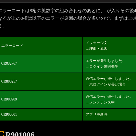
エラーコードは8桁の英数字の組み合わせのあとに、-が入りその後
なるが上の8桁は以下のエラーが原因の場合が多いので、まずは上
う。
メッセージ文
エラーコード
→理由・原因
エラーが発生しました。
CR032767
→ログイン障害発生
通信エラーが発生しました。
CR800257
→未ログインが長い場合
通信エラーが発生しました。
CR900909
→メンテナンス中
CR900501
アプリ更新時
C
R901006