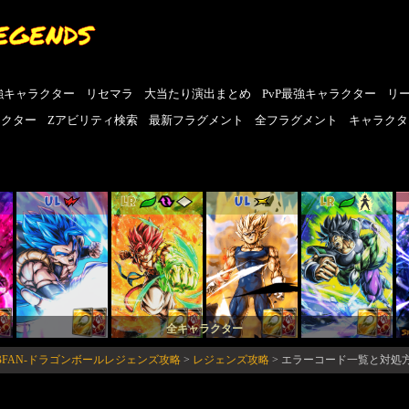
EGENDS
強キャラクター
リセマラ
大当たり演出まとめ
PvP最強キャラクター
リ
ラクター
Zアビリティ検索
最新フラグメント
全フラグメント
キャラクタ
UL
LR
UL
LR
全キャラクター
BFAN-ドラゴンボールレジェンズ攻略
>
レジェンズ攻略
>
エラーコード一覧と対処