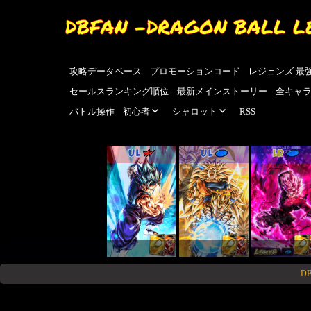
DBFAN -DRAGON BALL L
攻略データベース
プロモーションコード
レジェンズ 最
セールスランキング順位
最新メインストーリー
全キャ
バトル操作
初心者
シャロット
RSS
UL
UL
LR
D