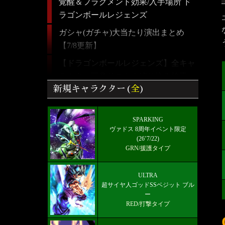
覚醒＆フラグメント効果/入手場所 ド
ラゴンボールレジェンズ
ガシャ(ガチャ)大当たり演出まとめ
【7/8更新】
【ドラゴンボールレジェンズ】全キャ
ラクター画像リスト＆絞り込み検索
新規キャラクター(
全
)
最強パーティーとランキング！【5/24
更新】
SPARKING
ULTRA 超サイヤ人ゴッドSSベジット
ヴァドス 8周年イベント限定
RED赤属性 レベル5000フルブースト
(26’7/22)
GRN/援護タイプ
限界突破★7+
好きなキャラから選ぶチーム編成【パ
ULTRA
ーティー】
超サイヤ人ゴッドSSベジット ブル
ー
最新メインストーリー「第19部3章
RED/打撃タイプ
(6/10)」配信【更新履歴】