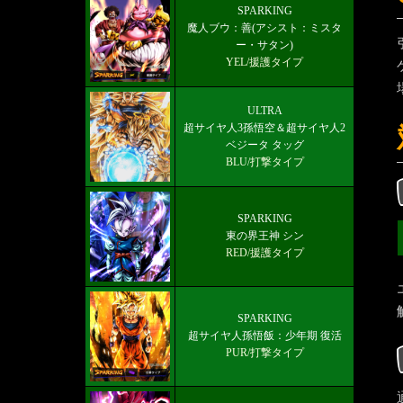
ULTRA「超サイヤ人ゴッドSSベジッ
SPARKING
魔人ブウ：善(アシスト：ミスタ
トブルー」のオススメのパーティー編
ー・サタン)
成
YEL/援護タイプ
ULTRA
超サイヤ人3孫悟空＆超サイヤ人2
ベジータ タッグ
BLU/打撃タイプ
SPARKING
東の界王神 シン
RED/援護タイプ
SPARKING
超サイヤ人孫悟飯：少年期 復活
PUR/打撃タイプ