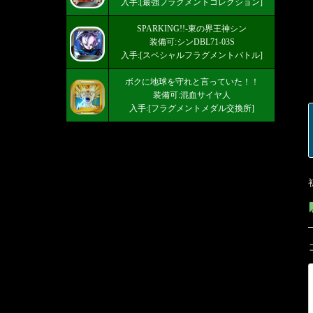
入手:[最強フラグメントコレクション]
SPARKING!!-東の界王神シン
装備可:シンDBL71-03S
入手:[スペシャルフラグメントバトル]
ボクに地球を守れと言っていた！！
装備可:混血サイヤ人
入手:[フラグメントメダル交換所]