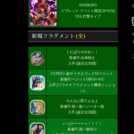
SPARKING
ジブレット イベント限定(26’6/24)
YEL/打撃タイプ
新規フラグメント(
全
)
くたばりやがれ～！
装備可:合体戦士
入手:[超次元共闘]
ULTRA!!-超サイヤ人ゴッドSSベジット
装備可:ベジットDBL61-01U
入手:[プラチナフラグメント獲得ミッショ
ン]
そんなに慌てんなよ
装備可:孫一族ベジータ一族
入手:[超次元共闘]
いっけーーーっ！！！！
装備可:孫一族BLU