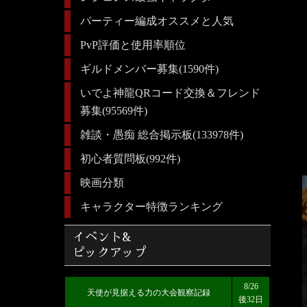
パーティー編成オススメと人気
PvP評価と使用率順位
ギルドメンバー募集(1590件)
いでよ神龍QRコード交換＆フレンド
募集(95569件)
雑談・愚痴 総合掲示板(133978件)
初心者質問板(992件)
映画分類
キャラクター特徴ランキング
イベント&
ピックアップ
8/26
天使が見据える力の大会観察記録
後32日