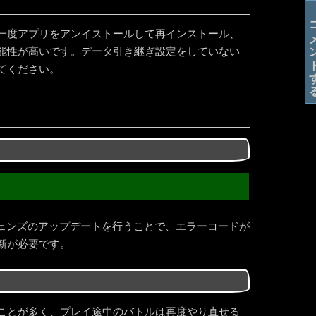
コメン
一度アプリをアンイストールして再インストール、
能性が高いです。データ引き継ぎ設定をしていない
てください。
レジェンズのアップデートを行うことで、エラーコードが
新が必要です。
ことが多く、プレイ途中のバトルは再度やり直せる