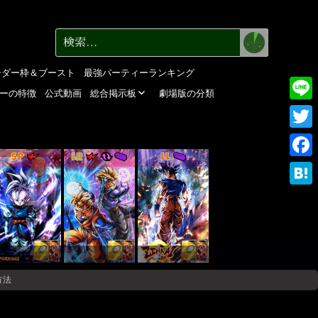
検
検
索
索:
ーダー枠＆ブースト
最強パーティーランキング
ーの特徴
公式動画
総合掲示板
劇場版の分類
Line
Twitte
SP
LR
LL
Faceb
Haten
方法