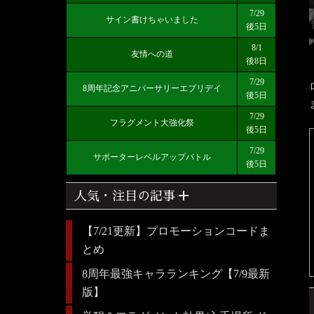
7/29
サイン書けちゃいました
後5日
8/1
友情への道
後8日
7/29
8周年記念アニバーサリーエブリデイ
後5日
7/29
フラグメント大強化祭
後5日
7/29
サポーターレベルアップバトル
後5日
add
人気・注目の記事
【7/21更新】プロモーションコードま
とめ
8周年最強キャラランキング【7/9最新
版】